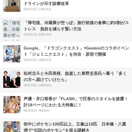
ドラインが示す診療改革
08月03日 17時25分
「帰宅後、冷蔵庫が空っぽ」旅行前後の食事に約5割がス
トレス 負担を減らす賢い方法
08月01日 20時33分
Google、「ドラゴンクエスト」×Geminiのコラボイベン
ト「ジェミニクエスト」を渋谷・原宿で開催
08月03日 18時42分
松村北斗と今田美桜、急逝した東野圭吾氏へ誓う「多く
の方へ届けていけたら」
08月04日 14時00分
声優・井口裕香が「FLASH」で圧巻のスタイルを披露！
計18ページにわたる大特集に！
08月05日 7時00分
街中にポケモン100匹以上、立像は19匹 日本橋・八重
洲で“伝説のポケモン”を巡る謎解き