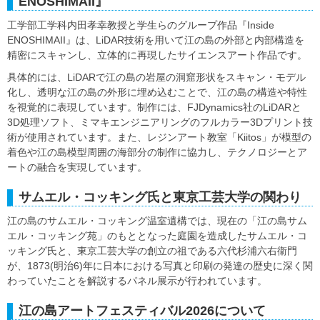
ENOSHIMAII』
工学部工学科内田孝幸教授と学生らのグループ作品『Inside
ENOSHIMAII』は、LiDAR技術を用いて江の島の外部と内部構造を
精密にスキャンし、立体的に再現したサイエンスアート作品です。
具体的には、LiDARで江の島の岩屋の洞窟形状をスキャン・モデル
化し、透明な江の島の外形に埋め込むことで、江の島の構造や特性
を視覚的に表現しています。制作には、FJDynamics社のLiDARと
3D処理ソフト、ミマキエンジニアリングのフルカラー3Dプリント技
術が使用されています。また、レジンアート教室「Kiitos」が模型の
着色や江の島模型周囲の海部分の制作に協力し、テクノロジーとア
ートの融合を実現しています。
サムエル・コッキング氏と東京工芸大学の関わり
江の島のサムエル・コッキング温室遺構では、現在の「江の島サム
エル・コッキング苑」のもととなった庭園を造成したサムエル・コ
ッキング氏と、東京工芸大学の創立の祖である六代杉浦六右衞門
が、1873(明治6)年に日本における写真と印刷の発達の歴史に深く関
わっていたことを解説するパネル展示が行われています。
江の島アートフェスティバル2026について