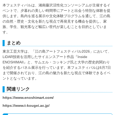
本フェスティバルは、湘南藤沢活性化コンソーシアムが主催するイ
ベントで、夕暮れの美しい時間帯にアートと出会う特別な体験を提
供します。島内を巡る展示や文化体験プログラムを通して、江の島
の自然・歴史・文化を新たな視点で再発見する機会を提供し、家
族、学生、観光客など幅広い世代が楽しむことを目的としていま
す。
まとめ
東京工芸大学は、「江の島アートフェスティバル2026」において、
LiDAR技術を活用したサイエンスアート作品『Inside
ENOSHIMAII』と、サムエル・コッキング氏と大学の歴史的関わり
を紹介するパネル展示を行っています。本フェスティバルは6月7日
まで開催されており、江の島の魅力を新たな視点で体験できるイベ
ントとなっています。
関連リンク
https://www.enoshimart.com/
https://www.t-kougei.ac.jp/