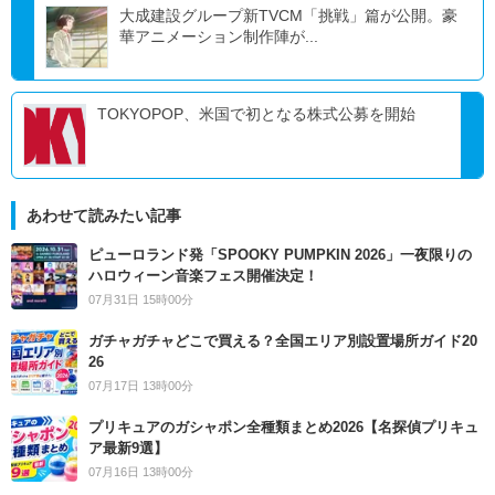
大成建設グループ新TVCM「挑戦」篇が公開。豪
華アニメーション制作陣が...
TOKYOPOP、米国で初となる株式公募を開始
あわせて読みたい記事
ピューロランド発「SPOOKY PUMPKIN 2026」一夜限りの
ハロウィーン音楽フェス開催決定！
07月31日 15時00分
ガチャガチャどこで買える？全国エリア別設置場所ガイド20
26
07月17日 13時00分
プリキュアのガシャポン全種類まとめ2026【名探偵プリキュ
ア最新9選】
07月16日 13時00分