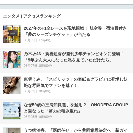
エンタメ | アクセスランキング
2027年のF1全レースを現地観戦！ 航空券・宿泊費付き
「夢のシーズンチケット」が当たる
08月05日 17時48分
乃木坂46・賀喜遥香が週刊少年チャンピオンに登場！
「5年ぶん大人になった私を見ていただけたら」
08月07日 18時00分
東雲うみ、「スピリッツ」の表紙＆グラビアに登場し妖
艶な雰囲気でファンを魅了！
08月03日 18時00分
なぜ59歳の三浦知良選手を起用？ ONODERA GROUP
と重なった「努力の積み重ね」
08月05日 16時00分
うつ病治療、「医師任せ」から共同意思決定へ 新ガイ