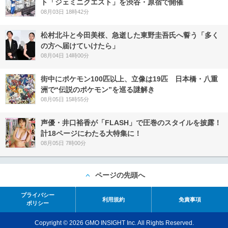
ト「ジェミニクエスト」を渋谷・原宿で開催
08月03日 18時42分
松村北斗と今田美桜、急逝した東野圭吾氏へ誓う「多く
の方へ届けていけたら」
08月04日 14時00分
街中にポケモン100匹以上、立像は19匹 日本橋・八重
洲で“伝説のポケモン”を巡る謎解き
08月05日 15時55分
声優・井口裕香が「FLASH」で圧巻のスタイルを披露！
計18ページにわたる大特集に！
08月05日 7時00分
ページの先頭へ
プライバシー
利用規約
免責事項
ポリシー
Copyright © 2026 GMO INSIGHT Inc. All Rights Reserved.