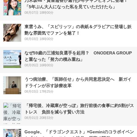
乃木坂46・賀喜遥香が週刊少年チャンピオンに登場！
「5年ぶん大人になった私を見ていただけたら」
08月07日 18時00分
東雲うみ、「スピリッツ」の表紙＆グラビアに登場し妖
艶な雰囲気でファンを魅了！
08月03日 18時00分
なぜ59歳の三浦知良選手を起用？ ONODERA GROUP
と重なった「努力の積み重ね」
08月05日 16時00分
うつ病治療、「医師任せ」から共同意思決定へ 新ガイ
ドラインが示す診療改革
08月03日 17時25分
「帰宅後、冷蔵庫が空っぽ」旅行前後の食事に約5割がス
トレス 負担を減らす賢い方法
08月01日 20時33分
Google、「ドラゴンクエスト」×Geminiのコラボイベン