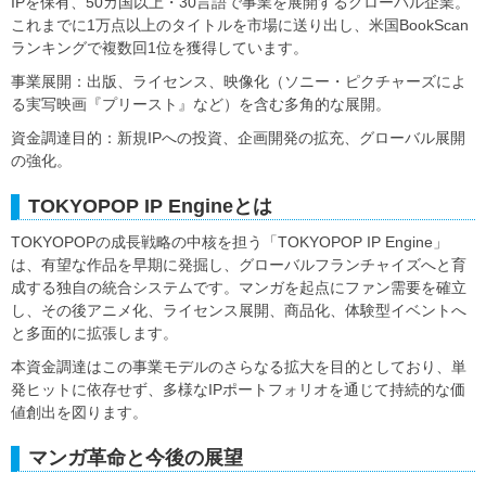
IPを保有、50カ国以上・30言語で事業を展開するグローバル企業。
これまでに1万点以上のタイトルを市場に送り出し、米国BookScan
ランキングで複数回1位を獲得しています。
事業展開：出版、ライセンス、映像化（ソニー・ピクチャーズによ
る実写映画『プリースト』など）を含む多角的な展開。
資金調達目的：新規IPへの投資、企画開発の拡充、グローバル展開
の強化。
TOKYOPOP IP Engineとは
TOKYOPOPの成長戦略の中核を担う「TOKYOPOP IP Engine」
は、有望な作品を早期に発掘し、グローバルフランチャイズへと育
成する独自の統合システムです。マンガを起点にファン需要を確立
し、その後アニメ化、ライセンス展開、商品化、体験型イベントへ
と多面的に拡張します。
本資金調達はこの事業モデルのさらなる拡大を目的としており、単
発ヒットに依存せず、多様なIPポートフォリオを通じて持続的な価
値創出を図ります。
マンガ革命と今後の展望