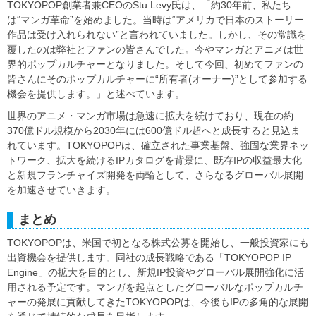
TOKYOPOP創業者兼CEOのStu Levy氏は、「約30年前、私たち
は“マンガ革命”を始めました。当時は“アメリカで日本のストーリー
作品は受け入れられない”と言われていました。しかし、その常識を
覆したのは弊社とファンの皆さんでした。今やマンガとアニメは世
界的ポップカルチャーとなりました。そして今回、初めてファンの
皆さんにそのポップカルチャーに“所有者(オーナー)”として参加する
機会を提供します。」と述べています。
世界のアニメ・マンガ市場は急速に拡大を続けており、現在の約
370億ドル規模から2030年には600億ドル超へと成長すると見込ま
れています。TOKYOPOPは、確立された事業基盤、強固な業界ネッ
トワーク、拡大を続けるIPカタログを背景に、既存IPの収益最大化
と新規フランチャイズ開発を両輪として、さらなるグローバル展開
を加速させていきます。
まとめ
TOKYOPOPは、米国で初となる株式公募を開始し、一般投資家にも
出資機会を提供します。同社の成長戦略である「TOKYOPOP IP
Engine」の拡大を目的とし、新規IP投資やグローバル展開強化に活
用される予定です。マンガを起点としたグローバルなポップカルチ
ャーの発展に貢献してきたTOKYOPOPは、今後もIPの多角的な展開