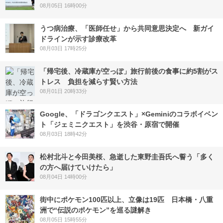
08月05日 16時00分
うつ病治療、「医師任せ」から共同意思決定へ 新ガイ
ドラインが示す診療改革
08月03日 17時25分
「帰宅後、冷蔵庫が空っぽ」旅行前後の食事に約5割がス
トレス 負担を減らす賢い方法
08月01日 20時33分
Google、「ドラゴンクエスト」×Geminiのコラボイベン
ト「ジェミニクエスト」を渋谷・原宿で開催
08月03日 18時42分
松村北斗と今田美桜、急逝した東野圭吾氏へ誓う「多く
の方へ届けていけたら」
08月04日 14時00分
街中にポケモン100匹以上、立像は19匹 日本橋・八重
洲で“伝説のポケモン”を巡る謎解き
08月05日 15時55分