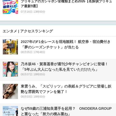
プリキュアのガシャポン全種類まとめ2026【名探偵プリキュ
ア最新9選】
07月16日 13時00分
エンタメ | アクセスランキング
2027年のF1全レースを現地観戦！ 航空券・宿泊費付き
「夢のシーズンチケット」が当たる
08月05日 17時48分
乃木坂46・賀喜遥香が週刊少年チャンピオンに登場！
「5年ぶん大人になった私を見ていただけたら」
08月07日 18時00分
東雲うみ、「スピリッツ」の表紙＆グラビアに登場し妖
艶な雰囲気でファンを魅了！
08月03日 18時00分
なぜ59歳の三浦知良選手を起用？ ONODERA GROUP
と重なった「努力の積み重ね」