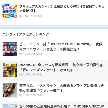
プリキュアのガシャポン全種類まとめ2026【名探偵プリキュ
ア最新9選】
07月16日 13時00分
エンタメ | アクセスランキング
ピューロランド発「SPOOKY PUMPKIN 2026」一夜限
りのハロウィーン音楽フェス開催決定！
07月31日 15時00分
2027年のF1全レースを現地観戦！ 航空券・宿泊費付き
「夢のシーズンチケット」が当たる
08月05日 17時48分
東雲うみ、「スピリッツ」の表紙＆グラビアに登場し妖
艶な雰囲気でファンを魅了！
08月03日 18時00分
なぜ59歳の三浦知良選手を起用？ ONODERA GROUP