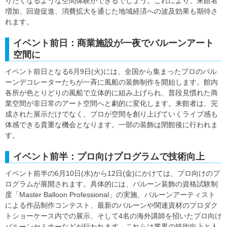
りたくなるような空間体験ができるでしょう。これにより、来館者
増加、回遊促進、消費拡大を通じた地域経済への波及効果も期待さ
れます。
イベント前日：商業施設が一夜でバルーンアート
空間に
イベント前日となる6月9日(火)には、全国から集まったプロのバル
ーンデコレーターたちが一斉に風船の装飾制作を開始します。館内
各所が色とりどりの風船で立体的に組み上げられ、普段見慣れた商
業空間が非日常のアート空間へと劇的に変化します。来館者は、完
成された展示だけでなく、プロが空間を創り上げていくライブ感も
体感できる貴重な機会となります。一部の装飾は閉館後に行われま
す。
イベント前半：プロ向けプログラムで技術向上
イベント前半の6月10日(水)から12日(金)にかけては、プロ向けのプ
ログラムが展開されます。具体的には、バルーン装飾の資格試験制
度「Master Balloon Professional」の実施、バルーンアーティスト
による作品制作コンテスト、最新のバルーンや関連資材のプロダク
トショーケース内での展示、そして4名の海外講師を招いたプロ向け
バルーンセミナーなどが行われます。これらは業界の技術向上と人