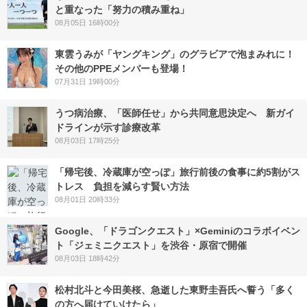
と重なった「努力の積み重ね」
08月05日 16時00分
東雲うみが「ヤングキング」のグラビアで泡まみれに！
その他のPPEメンバーも登場！
07月31日 19時00分
うつ病治療、「医師任せ」から共同意思決定へ 新ガイ
ドラインが示す診療改革
08月03日 17時25分
「帰宅後、冷蔵庫が空っぽ」旅行前後の食事に約5割がス
トレス 負担を減らす賢い方法
08月01日 20時33分
Google、「ドラゴンクエスト」×Geminiのコラボイベン
ト「ジェミニクエスト」を渋谷・原宿で開催
08月03日 18時42分
松村北斗と今田美桜、急逝した東野圭吾氏へ誓う「多く
の方へ届けていけたら」