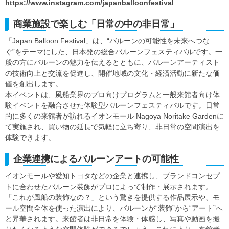
https://www.instagram.com/japanballoonfestival
商業施設で楽しむ「日常の中の非日常」
「Japan Balloon Festival」は、“バルーンの可能性を未来へつな
ぐ”をテーマにした、日本発の総合バルーンフェスティバルです。一
般の方にバルーンの魅力を伝えるとともに、バルーンアーティスト
の技術向上と交流を促進し、開催地域の文化・経済活動に新たな価
値を創出します。
本イベントは、風船業界のプロ向けプログラムと一般来館者向け体
験イベントを融合させた体験型バルーンフェスティバルです。日常
的に多くの来館者が訪れるイオンモール Nagoya Noritake Gardenに
て実施され、買い物の延長で気軽に立ち寄り、非日常の空間演出を
体験できます。
企業連携によるバルーンアートの可能性
イオンモールや愛知トヨタなどの企業と連携し、ブランドコンセプ
トに合わせたバルーン装飾がプロによって制作・展示されます。
「これが風船の装飾なの？」という驚きを提供する作品展示や、モ
ール空間全体を使った演出により、バルーンが“装飾”から“アート”へ
と昇華されます。来館者は非日常を体験・体感し、写真や動画を撮