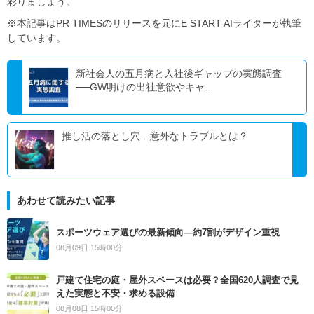
彩りましょう。
※本記事はPR TIMESのリリースを元にE START AIライターが執筆
しています。
新社会人の五月病と入社後ギャップの実態調査
──GW明けの出社意欲やキャ...
推し活の落とし穴…意外なトラブルとは？
あわせて読みたい記事
スポーツウェア選びの最新傾向―約7割がデザイン重視
08月09日 15時00分
戸建て住宅の庭・屋外スペースは必要？全国620人調査で見
えた実態と不安・求める設備
08月08日 15時00分