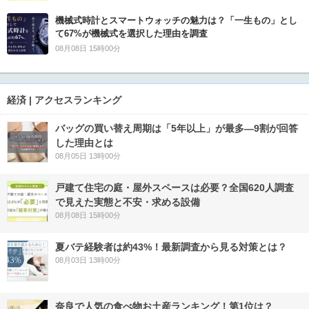
機械式時計とスマートウォッチの魅力は？「一生もの」とし
て67%が機械式を選択した理由を調査
08月08日 15時00分
経済 | アクセスランキング
バッグの買い替え周期は「5年以上」が最多―9割が回答
した理由とは
08月05日 13時00分
戸建て住宅の庭・屋外スペースは必要？全国620人調査
で見えた実態と不安・求める設備
08月08日 15時00分
夏バテ経験者は約43%！最新調査から見る対策とは？
08月03日 13時00分
奈良で人気の食べ物お土産ランキング！第1位は？