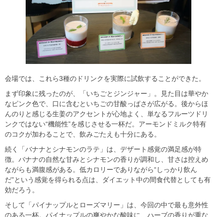
会場では、これら3種のドリンクを実際に試飲することができた。
まず印象に残ったのが、「いちごとジンジャー」。見た目は華やか
なピンク色で、口に含むといちごの甘酸っぱさが広がる。後からほ
んのりと感じる生姜のアクセントが心地よく、単なるフルーツドリ
ンクではない“機能性”を感じさせる一杯だ。アーモンドミルク特有
のコクが加わることで、飲みごたえも十分にある。
続く「バナナとシナモンのラテ」は、デザート感覚の満足感が特
徴。バナナの自然な甘みとシナモンの香りが調和し、甘さは控えめ
ながらも満腹感がある。低カロリーでありながら“しっかり飲ん
だ”という感覚を得られる点は、ダイエット中の間食代替としても有
効だろう。
そして「パイナップルとローズマリー」は、今回の中で最も意外性
のある一杯。パイナップルの爽やかな酸味に、ハーブの香りが重な