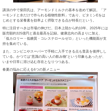
講演の中で柴田氏は、アーモンドミルクの基本を改めて解説。「ア
ーモンドと水だけで作られる植物性飲料」であり、ビタミンEをは
じめとする栄養素を効率よく摂取できる点が特長だという。
特に注目すべきは市場の伸びだ。日本上陸から約10年、2025年には
販売額約325億円と過去最高を記録。健康志向の高まりに加え、
「低カロリー・低糖質・コレステロールゼロ」といった機能面が支
持を集めている。
また、コンビニやスーパーで手軽に入手できる点も普及を後押しし
ている。かつては“意識の高い人の飲み物”という印象もあったが、
いまや日常に溶け込む存在となりつつある。
春夏の悩みに応える6つの新メニュー