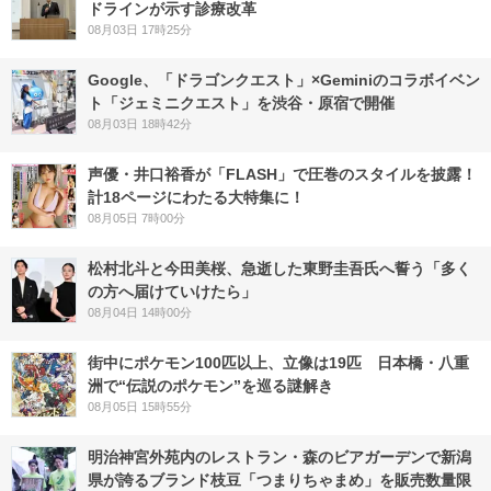
ドラインが示す診療改革
08月03日 17時25分
Google、「ドラゴンクエスト」×Geminiのコラボイベン
ト「ジェミニクエスト」を渋谷・原宿で開催
08月03日 18時42分
声優・井口裕香が「FLASH」で圧巻のスタイルを披露！
計18ページにわたる大特集に！
08月05日 7時00分
松村北斗と今田美桜、急逝した東野圭吾氏へ誓う「多く
の方へ届けていけたら」
08月04日 14時00分
街中にポケモン100匹以上、立像は19匹 日本橋・八重
洲で“伝説のポケモン”を巡る謎解き
08月05日 15時55分
明治神宮外苑内のレストラン・森のビアガーデンで新潟
県が誇るブランド枝豆「つまりちゃまめ」を販売数量限