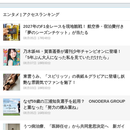
エンタメ | アクセスランキング
2027年のF1全レースを現地観戦！ 航空券・宿泊費付き
「夢のシーズンチケット」が当たる
08月05日 17時48分
乃木坂46・賀喜遥香が週刊少年チャンピオンに登場！
「5年ぶん大人になった私を見ていただけたら」
08月07日 18時00分
東雲うみ、「スピリッツ」の表紙＆グラビアに登場し妖
艶な雰囲気でファンを魅了！
08月03日 18時00分
なぜ59歳の三浦知良選手を起用？ ONODERA GROUP
と重なった「努力の積み重ね」
08月05日 16時00分
うつ病治療、「医師任せ」から共同意思決定へ 新ガイ