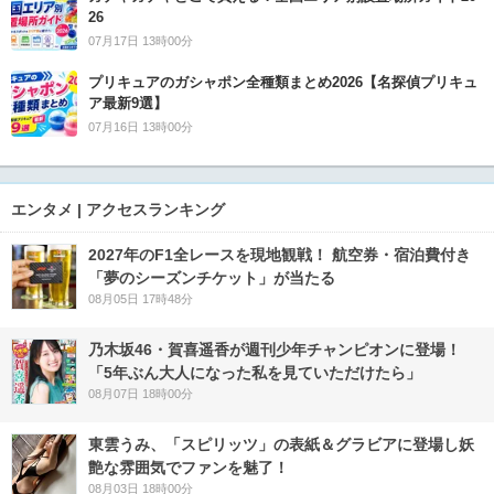
26
07月17日 13時00分
プリキュアのガシャポン全種類まとめ2026【名探偵プリキュ
ア最新9選】
07月16日 13時00分
エンタメ | アクセスランキング
2027年のF1全レースを現地観戦！ 航空券・宿泊費付き
「夢のシーズンチケット」が当たる
08月05日 17時48分
乃木坂46・賀喜遥香が週刊少年チャンピオンに登場！
「5年ぶん大人になった私を見ていただけたら」
08月07日 18時00分
東雲うみ、「スピリッツ」の表紙＆グラビアに登場し妖
艶な雰囲気でファンを魅了！
08月03日 18時00分