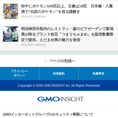
街中にポケモン100匹以上、立像は19匹 日本橋・八重
洲で“伝説のポケモン”を巡る謎解き
08月05日 15時55分
明治神宮外苑内のレストラン・森のビアガーデンで新潟
県が誇るブランド枝豆「つまりちゃまめ」を販売数量限
定で提供。えだまめ県の魅力を発信
08月05日 15時51分
ページの先頭へ
プライバシー
利用規約
免責事項
ポリシー
Copyright © 2026 GMO INSIGHT Inc. All Rights Reserved.
GMOインターネットグループのセキュリティ事業について