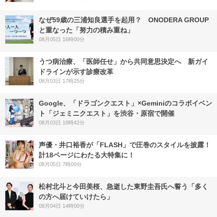
なぜ59歳の三浦知良選手を起用？ ONODERA GROUP
と重なった「努力の積み重ね」
08月05日 16時00分
うつ病治療、「医師任せ」から共同意思決定へ 新ガイ
ドラインが示す診療改革
08月03日 17時25分
Google、「ドラゴンクエスト」×Geminiのコラボイベン
ト「ジェミニクエスト」を渋谷・原宿で開催
08月03日 18時42分
声優・井口裕香が「FLASH」で圧巻のスタイルを披露！
計18ページにわたる大特集に！
08月05日 7時00分
松村北斗と今田美桜、急逝した東野圭吾氏へ誓う「多く
の方へ届けていけたら」
08月04日 14時00分