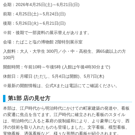
会期：2026年4月25日(土)～6月21日(日)
前期：4月25日(土)～5月24日(日)
後期：5月26日(火)～6月21日(日)
※前・後期で一部資料の展示替えがあります。
会場：たばこと塩の博物館 2階特別展示室
入館料：大人・大学生 300円／小・中・高校生、満65歳以上の方
100円
開館時間：午前10時～午後5時 (入館は午後4時30分まで)
休館日：月曜日 (ただし、5月4日は開館)、5月7日(木)
※最新の開館情報は、公式Xまたは電話にてご確認ください。
第1部 店の見せ方
本部は、江戸時代から明治時代にかけての町家建築の発達や、看板
の変遷に焦点を当てます。江戸時代に確立された看板のスタイル
は、明治時代に入ると幕府の規制緩和により、より豪華になり、西
洋の技術を取り入れたものも登場しました。文字看板、模型看板、
実物看板、洒落看板など、様々な形態の看板が紹介されます。