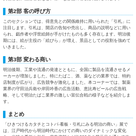
第2部 客の呼び方
このセクションでは、得意先との関係維持に用いられた「引札」に
注目します。引札は、開店の告知や売出し、商品の説明などに用い
られ、戯作者や浮世絵師が手がけたものも多く存在します。明治後
期には、絵が主役の「絵びら」が増え、景品としての役割を強めて
いきました。
第3部 変わる商い
明治後期、工業や流通の発達とともに、全国に製品を流通させるメ
ーカーが増加しました。特にたばこ、酒、薬などの業界では、特約
店制度が広がり、広告競争が激化しました。本コーナーでは、製薬
業界の守田治兵衛や岸田吟香の広告活動、恵比寿ビールの広告戦
略、そして明治たばこ業界の激しい宣伝合戦の様子などを紹介しま
す。
まとめ
「ひきつけるカタチとコトバ-看板・引札にみる明治の商い」展で
は、江戸時代から明治時代にかけての商いのダイナミックな変化