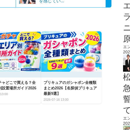
を感じてい...
エ
エ
202
チャどこで買える？全
プリキュアのガシャポン全種類
設置場所ガイド2026
まとめ2026【名探偵プリキュア
最新9選】
13:00
2026-07-16 13:00
エ
202