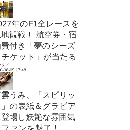
027年のF1全レースを
現地観戦！ 航空券・宿
泊費付き「夢のシーズ
ンチケット」が当たる
ンタメ
6-08-05 17:48
東雲うみ、「スピリッ
ツ」の表紙＆グラビア
に登場し妖艶な雰囲気
でファンを魅了！