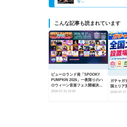
を...
こんな記事も読まれています
ピューロランド発「SPOOKY
PUMPKIN 2026」一夜限りのハ
ガチャガ
ロウィーン音楽フェス開催決
国エリア別
定！
2026-07-31 15:00
2026-07-17 