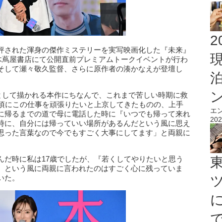
2
評された渾身の傑作ミステリーを実写映画化した『未来』
本木蔦屋書店にて公開直前プレミアムトークイベントが行わ
そして瀬々敬久監督、さらに原作者の湊かなえが登壇し
力として描かれる本作にちなんで、これまで苦しい時期に救
の頃にこの仕事を頑張りたいと上京してきたものの、上手
エ
に帰るまでの道で母に電話した時に『いつでも帰って来れ
202
時に、自分には帰っていい場所があるんだという風に思え
思った言葉なので今でもすごく大事にしてます」と両親に
んだ時に私は17歳でしたが、『若くしてやりたいと思う
』という風に両親に言われたのはすごく心に残っていま
いた。