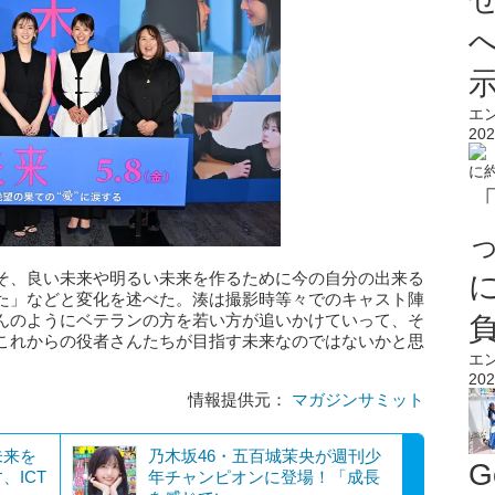
エ
202
そ、良い未来や明るい未来を作るために今の自分の出来る
た」などと変化を述べた。湊は撮影時等々でのキャスト陣
んのようにベテランの方を若い方が追いかけていって、そ
これからの役者さんたちが目指す未来なのではないかと思
エ
202
情報提供元：
マガジンサミット
​ ​​
乃木坂46・五百城茉央が週刊少
G
、ICT
年チャンピオンに登場！「成長