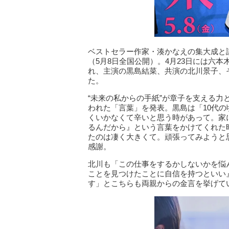
ベストセラー作家・湊かなえの集大成と
（5月8日全国公開）。4月23日には六
れ、主演の黒島結菜、共演の北川景子、
た。
“未来の私からの手紙”が章子を支える
われた「言葉」を発表。黒島は「10代
くいかなくて辛いと思う時があって。家
るんだから』という言葉をかけてくれた
たのは凄く大きくて。頑張ってみようと
感謝。
北川も「この仕事をするかしないかを悩
ことを見つけたことに自信を持つといい
す」とこちらも両親からの金言を挙げて