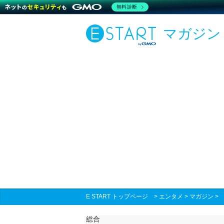
無料診断
マガジン
E START トップページ
>
エンタメ
>
マガジン
総合