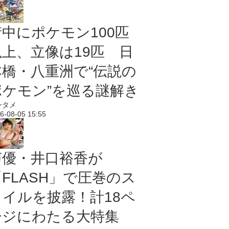
街中にポケモン100匹
以上、立像は19匹 日
本橋・八重洲で“伝説の
ポケモン”を巡る謎解き
ンタメ
6-08-05 15:55
声優・井口裕香が
「FLASH」で圧巻のス
タイルを披露！計18ペ
ージにわたる大特集