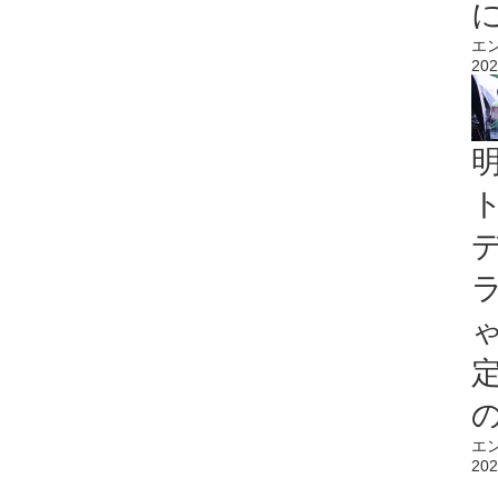
エ
202
エ
202