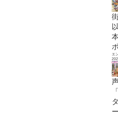
エ
202