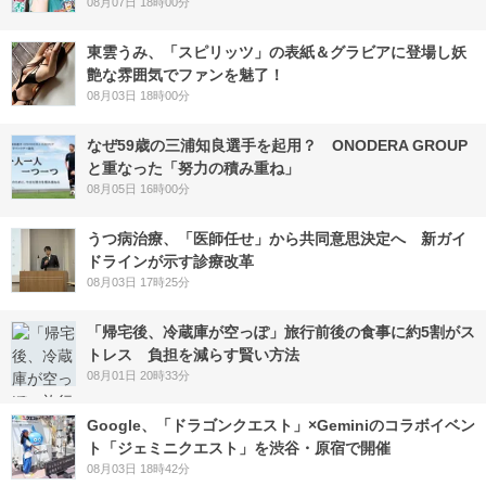
08月07日 18時00分
東雲うみ、「スピリッツ」の表紙＆グラビアに登場し妖
艶な雰囲気でファンを魅了！
08月03日 18時00分
なぜ59歳の三浦知良選手を起用？ ONODERA GROUP
と重なった「努力の積み重ね」
08月05日 16時00分
うつ病治療、「医師任せ」から共同意思決定へ 新ガイ
ドラインが示す診療改革
08月03日 17時25分
「帰宅後、冷蔵庫が空っぽ」旅行前後の食事に約5割がス
トレス 負担を減らす賢い方法
08月01日 20時33分
Google、「ドラゴンクエスト」×Geminiのコラボイベン
ト「ジェミニクエスト」を渋谷・原宿で開催
08月03日 18時42分