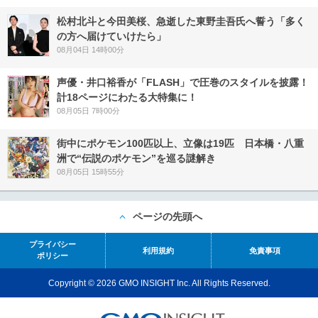
松村北斗と今田美桜、急逝した東野圭吾氏へ誓う「多く
の方へ届けていけたら」
08月04日 14時00分
声優・井口裕香が「FLASH」で圧巻のスタイルを披露！
計18ページにわたる大特集に！
08月05日 7時00分
街中にポケモン100匹以上、立像は19匹 日本橋・八重
洲で“伝説のポケモン”を巡る謎解き
08月05日 15時55分
ページの先頭へ
プライバシー
利用規約
免責事項
ポリシー
Copyright © 2026 GMO INSIGHT Inc. All Rights Reserved.