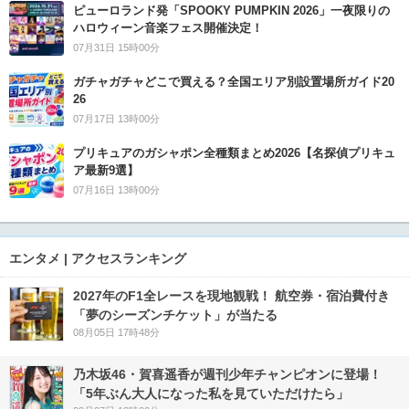
ピューロランド発「SPOOKY PUMPKIN 2026」一夜限りの
ハロウィーン音楽フェス開催決定！
07月31日 15時00分
ガチャガチャどこで買える？全国エリア別設置場所ガイド20
26
07月17日 13時00分
プリキュアのガシャポン全種類まとめ2026【名探偵プリキュ
ア最新9選】
07月16日 13時00分
エンタメ | アクセスランキング
2027年のF1全レースを現地観戦！ 航空券・宿泊費付き
「夢のシーズンチケット」が当たる
08月05日 17時48分
乃木坂46・賀喜遥香が週刊少年チャンピオンに登場！
「5年ぶん大人になった私を見ていただけたら」