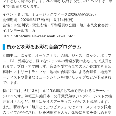
ントとして開催されます。2022年から始まったこのイベントは、今
年で4回目となります。
イベント名：旭川ミュージックウィーク2026(AMW2026)
開催期間：2026年6月7日(日)～6月14日(日)
会場：JR旭川駅・駅北広場・平和通買物公園・旭川市民文化会館・
イオンモール旭川西
URL：
https://musicweek.asahikawa.info/
街かどを彩る多彩な音楽プログラム
期間中は、吹奏楽、オーケストラ、合唱、ジャズ、ロック、ポップ
ス、DJ、邦楽など、様々なジャンルの音楽が街のあちこちで披露さ
れます。プロ・アマ問わず、音楽を愛する全ての人が参加できる公
募制のストリートライブや、地域の合唱団体による合唱祭、地元ア
ーティストや著名なミュージシャンを招いたライブなどが予定され
ています。
特に注目は、6月13日(土)にJR旭川駅北広場で行われるステーショ
ンLIVEです。津軽三味線日本一の千葉兄弟やジャズベーシストの楠
井五月さんなど、旭川ゆかりのアーティストがゲスト出演します。
また、駅構内の「旭川どうぶつピアノ」ではアコースティック限定
のライブが開催され、駅を利用する人々が気軽に音楽を楽しめる空