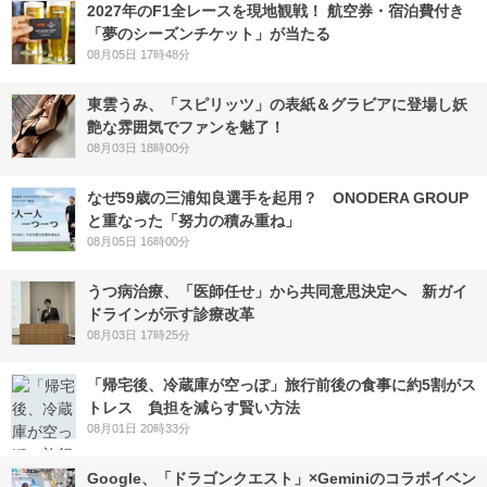
2027年のF1全レースを現地観戦！ 航空券・宿泊費付き
「夢のシーズンチケット」が当たる
08月05日 17時48分
東雲うみ、「スピリッツ」の表紙＆グラビアに登場し妖
艶な雰囲気でファンを魅了！
08月03日 18時00分
なぜ59歳の三浦知良選手を起用？ ONODERA GROUP
と重なった「努力の積み重ね」
08月05日 16時00分
うつ病治療、「医師任せ」から共同意思決定へ 新ガイ
ドラインが示す診療改革
08月03日 17時25分
「帰宅後、冷蔵庫が空っぽ」旅行前後の食事に約5割がス
トレス 負担を減らす賢い方法
08月01日 20時33分
Google、「ドラゴンクエスト」×Geminiのコラボイベン