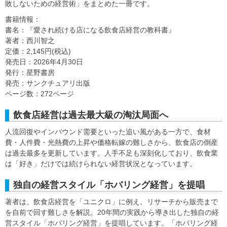
敗しないための経営術」をまとめた一冊です。
書籍情報：
書名：『愛され続ける店になる飲食店経営の教科書』
著者：西川智之
定価：2,145円(税込)
発売日：2026年4月30日
発行：星野書房
発売：サンクチュアリ出版
ページ数：272ページ
飲食店経営は過去最大級の淘汰局面へ
人流回復やインバウンド需要といった追い風がある一方で、食材
費・人件費・光熱費の上昇や価格転嫁の難しさから、飲食店の倒産
は過去最多を更新しています。人手不足も深刻化しており、飲食業
は「好き」だけでは続けられない経営状況となっています。
独自の経営スタイル「ホバリング経営」を提唱
著者は、飲食店経営を「ユニクロ」に例え、リサーチから販売まで
を自前で回す難しさを解説。20年間の実践から導き出した独自の経
営スタイル「ホバリング経営」を提唱しています。「ホバリング経