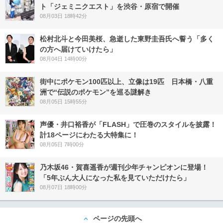
ト「ジェミニクエスト」を渋谷・原宿で開催
08月03日 18時42分
松村北斗と今田美桜、急逝した東野圭吾氏へ誓う「多く
の方へ届けていけたら」
08月04日 14時00分
街中にポケモン100匹以上、立像は19匹 日本橋・八重
洲で“伝説のポケモン”を巡る謎解き
08月05日 15時55分
声優・井口裕香が「FLASH」で圧巻のスタイルを披露！
計18ページにわたる大特集に！
08月05日 7時00分
乃木坂46・賀喜遥香が週刊少年チャンピオンに登場！
「5年ぶん大人になった私を見ていただけたら」
08月07日 18時00分
ページの先頭へ