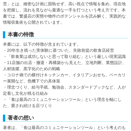
営」とは、緻密な計画に固執せず、高い視点で情報を集め、現在地
を把握し、流れを見ながら最適な一手を打つという考え方です。本
書では、繁盛店の実態や物件のポテンシャルを読み解く、実践的な
情報収集術も公開されています。
本書の特徴
本書には、以下の特徴が含まれています。
・20年生き残った実体験に基づいた、失敗前提の飲食店経営
・「飲食業は成功しないと思って取り組む」という厳しい現実認識
・11店舗の出店・撤退・再構築から見えた、立地判断、業態設計、
人材抜擢、黒字化のための戦略
・コロナ禍での横付けキッチンカー、イタリアンおせち、ベーカリ
ー展開など、危機下での具体策
・理念づくり、給与手紙、勉強会、スタンダードブックなど、人が
定着し文化が残る仕組み
・「食は最高のコミュニケーションツール」という理念を軸にし
た、愛され続ける店づくり
著者の想い
著者は、「食は最高のコミュニケーションツール」という考えのも