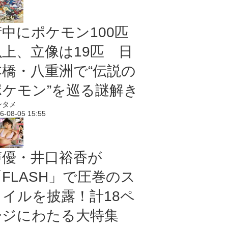
街中にポケモン100匹
以上、立像は19匹 日
本橋・八重洲で“伝説の
ポケモン”を巡る謎解き
ンタメ
6-08-05 15:55
声優・井口裕香が
「FLASH」で圧巻のス
タイルを披露！計18ペ
ージにわたる大特集