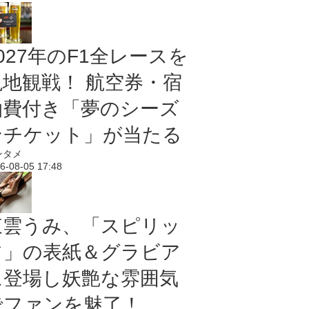
027年のF1全レースを
現地観戦！ 航空券・宿
泊費付き「夢のシーズ
ンチケット」が当たる
ンタメ
6-08-05 17:48
東雲うみ、「スピリッ
ツ」の表紙＆グラビア
に登場し妖艶な雰囲気
でファンを魅了！