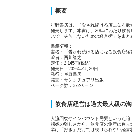
概要
星野書房は、『愛され続ける店になる飲食店
発売します。本書は、20年にわたり飲
スで「失敗しないための経営術」をまと
書籍情報：
書名：『愛され続ける店になる飲食店経
著者：西川智之
定価：2,145円(税込)
発売日：2026年4月30日
発行：星野書房
発売：サンクチュアリ出版
ページ数：272ページ
飲食店経営は過去最大級の淘
人流回復やインバウンド需要といった追
転嫁の難しさから、飲食店の倒産は過去
業は「好き」だけでは続けられない経営