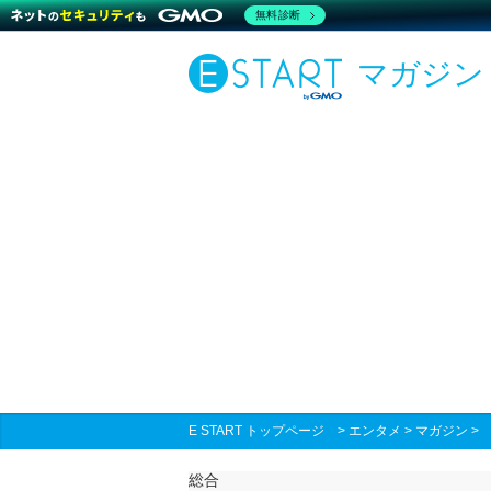
無料診断
マガジン
E START トップページ
>
エンタメ
>
マガジン
総合