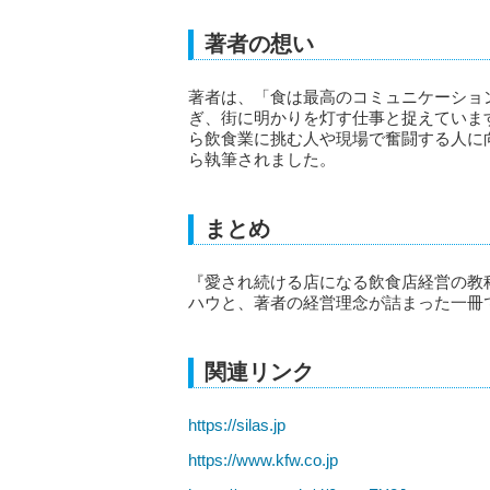
著者の想い
著者は、「食は最高のコミュニケーショ
ぎ、街に明かりを灯す仕事と捉えていま
ら飲食業に挑む人や現場で奮闘する人に
ら執筆されました。
まとめ
『愛され続ける店になる飲食店経営の教
ハウと、著者の経営理念が詰まった一冊
関連リンク
https://silas.jp
https://www.kfw.co.jp