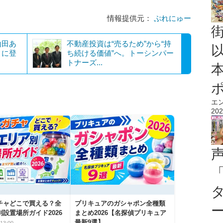
情報提供元：
ぷれにゅー
山田あ
不動産投資は“売るため”から“持
」に登
ち続ける価値”へ。トーシンパー
トナーズ...
エ
202
チャどこで買える？全
プリキュアのガシャポン全種類
設置場所ガイド2026
まとめ2026【名探偵プリキュア
最新9選】
13:00