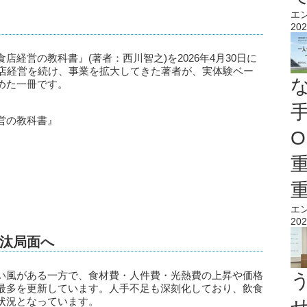
エ
202
経営の教科書』(著者：西川智之)を2026年4月30日に
食店経営を続け、事業を拡大してきた著者が、実体験ベー
めた一冊です。
営の教科書』
O
エ
202
汰局面へ
い風がある一方で、食材費・人件費・光熱費の上昇や価格
最多を更新しています。人手不足も深刻化しており、飲食
状況となっています。