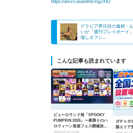
https://amzn.asia/d/0cmgZX8J
グラビア界注目の逸材・
いが「週刊プレイボーイ
場しオフシ...
こんな記事も読まれています
ピューロランド発「SPOOKY
PUMPKIN 2026」一夜限りのハ
ガチャガ
ロウィーン音楽フェス開催決
国エリア別
定！
2026-07-31 15:00
2026-07-17 