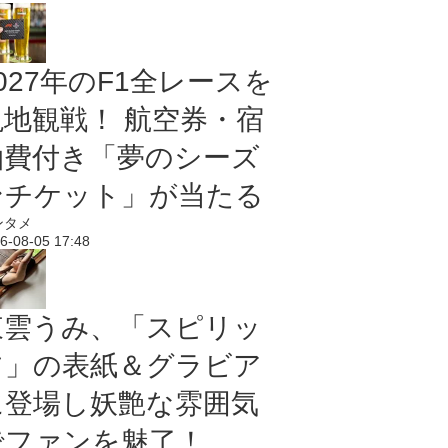
027年のF1全レースを
現地観戦！ 航空券・宿
泊費付き「夢のシーズ
ンチケット」が当たる
ンタメ
6-08-05 17:48
東雲うみ、「スピリッ
ツ」の表紙＆グラビア
に登場し妖艶な雰囲気
でファンを魅了！