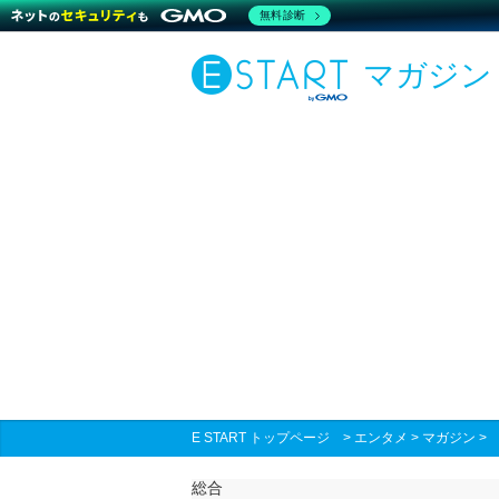
無料診断
マガジン
E START トップページ
>
エンタメ
>
マガジン
総合