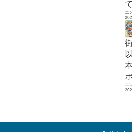
エ
202
エ
202