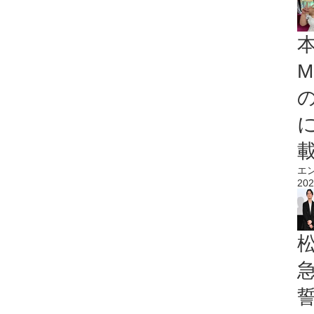
M
エ
202