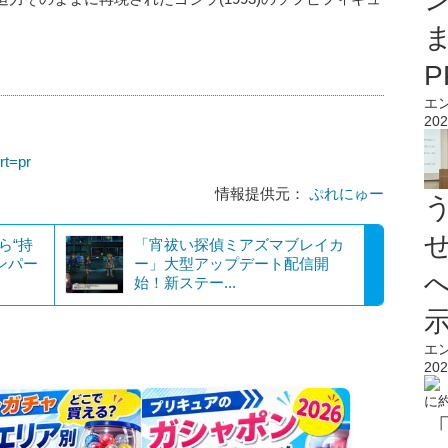
エ
202
rt=pr
情報提供元：
ぷれにゅー
ら“持
「宵祓い探偵ミアズマブレイカ
ンパー
ー」大型アップデート配信開
始！新ステー...
エ
202