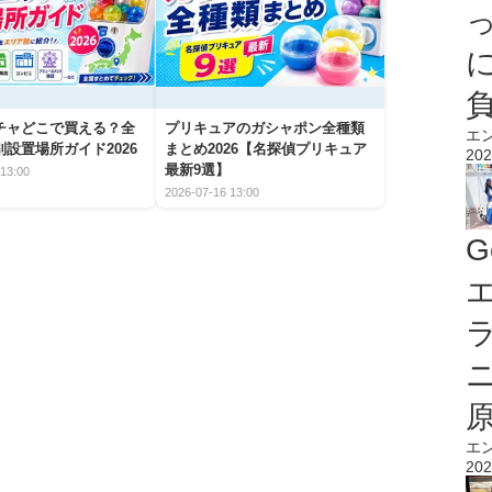
チャどこで買える？全
プリキュアのガシャポン全種類
エ
設置場所ガイド2026
まとめ2026【名探偵プリキュア
202
最新9選】
13:00
2026-07-16 13:00
G
エ
エ
202