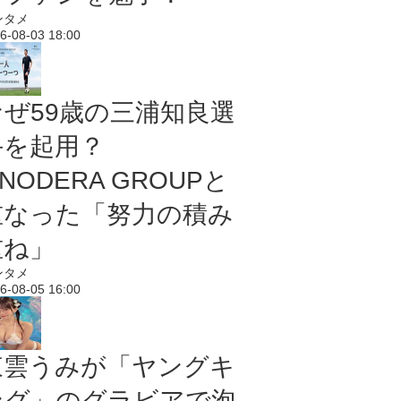
ンタメ
6-08-03 18:00
なぜ59歳の三浦知良選
手を起用？
NODERA GROUPと
重なった「努力の積み
重ね」
ンタメ
6-08-05 16:00
東雲うみが「ヤングキ
ング」のグラビアで泡