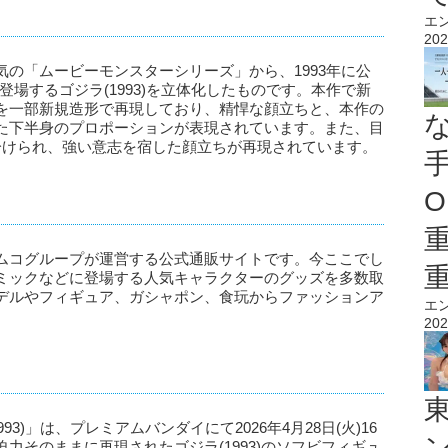
エ
202
の「ムービーモンスターシリーズ」から、1993年に公
場するゴジラ(1993)を立体化したものです。本作で新
を一部新規造形で再現しており、精悍な顔立ちと、本作の
た下半身のプロポーションが表現されています。また、目
分けられ、強い意志を宿した顔立ちが再現されています。
O
ムコグループが運営する公式通販サイトです。今ここでし
ミックなどに登場する人気キャラクターのグッズを多数取
デルやフィギュア、ガシャポン、食玩からファッションア
エ
202
3)」は、プレミアムバンダイにて2026年4月28日(火)16
力そのままに再現されたゴジラ(1993)のソフビフィギュ