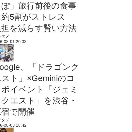
っぽ」旅行前後の食事
に約5割がストレス
負担を減らす賢い方法
ンタメ
6-08-01 20:33
oogle、「ドラゴンク
スト」×Geminiのコ
ラボイベント「ジェミ
ニクエスト」を渋谷・
原宿で開催
ンタメ
6-08-03 18:42