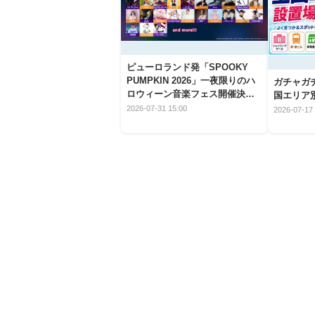
ピューロランド発「SPOOKY
PUMPKIN 2026」一夜限りのハ
ガチャガ
ロウィーン音楽フェス開催決
国エリア別
定！
2026-07-31 15:00
2026-07-17 