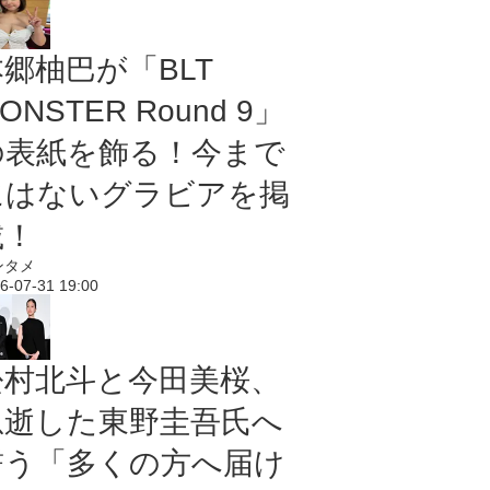
本郷柚巴が「BLT
ONSTER Round 9」
の表紙を飾る！今まで
にはないグラビアを掲
載！
ンタメ
6-07-31 19:00
松村北斗と今田美桜、
急逝した東野圭吾氏へ
誓う「多くの方へ届け