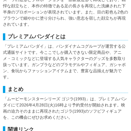
悍な顔立ちと、本作の特徴である足の長さを再現した洗練された下
半身のプロポーションが表現されています。また、目の彩色も2色の
ブラウンで細やかに塗り分けられ、強い意志を宿した顔立ちが再現
されています。
プレミアムバンダイとは
「プレミアムバンダイ」は、バンダイナムコグループが運営する公
式通販サイトです。今ここでしか購入できない限定商品や、アニ
メ・コミックなどに登場する人気キャラクターのグッズを多数取り
扱っています。ガンプラなどのプラモデルやフィギュア、ガシャポ
ン、食玩からファッションアイテムまで、豊富な品揃えが魅力で
す。
まとめ
「ムービーモンスターシリーズ ゴジラ(1993)」は、プレミアムバン
ダイにて2026年4月28日(火)16時より予約受付が開始されます。映
画の迫力そのままに再現されたゴジラ(1993)のソフビフィギュア
を、この機会にぜひお求めください。
関連リンク