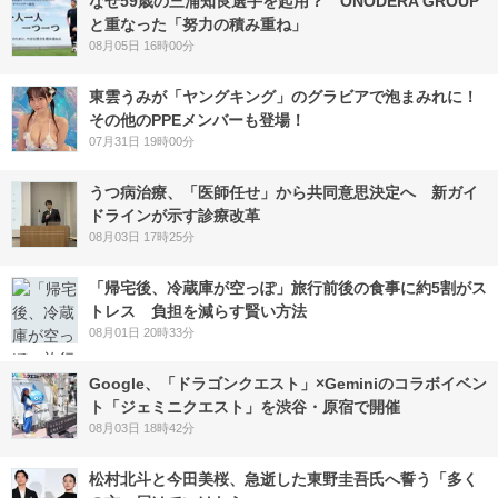
なぜ59歳の三浦知良選手を起用？ ONODERA GROUP
と重なった「努力の積み重ね」
08月05日 16時00分
東雲うみが「ヤングキング」のグラビアで泡まみれに！
その他のPPEメンバーも登場！
07月31日 19時00分
うつ病治療、「医師任せ」から共同意思決定へ 新ガイ
ドラインが示す診療改革
08月03日 17時25分
「帰宅後、冷蔵庫が空っぽ」旅行前後の食事に約5割がス
トレス 負担を減らす賢い方法
08月01日 20時33分
Google、「ドラゴンクエスト」×Geminiのコラボイベン
ト「ジェミニクエスト」を渋谷・原宿で開催
08月03日 18時42分
松村北斗と今田美桜、急逝した東野圭吾氏へ誓う「多く