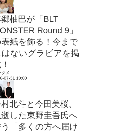
本郷柚巴が「BLT
ONSTER Round 9」
の表紙を飾る！今まで
にはないグラビアを掲
載！
ンタメ
6-07-31 19:00
松村北斗と今田美桜、
急逝した東野圭吾氏へ
誓う「多くの方へ届け