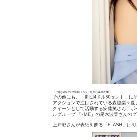
上戸彩(C)光文社/週刊FLASH 写真◎花盛友里
その他にも、「劇団4ドル50セント」
アクションで注目されている森脇梨々夏
クイーンとして活動する安藤笑さん、ボ
ルグループ 「≠ME」の尾木波菜さんの
上戸彩さんが表紙を飾る「FLASH」は4