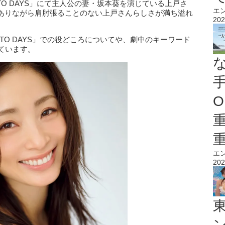
OTO DAYS」にて主人公の妻・坂本葵を演じている上戸さ
エ
ありながら肩肘張ることのない上戸さんらしさが満ち溢れ
202
TO DAYS」での役どころについてや、劇中のキーワード
ています。
O
エ
202