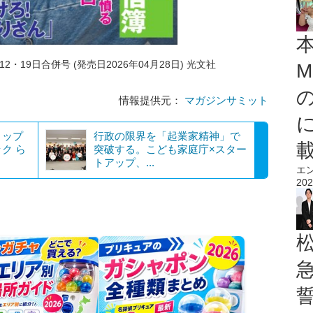
12・19日合併号 (発売日2026年04月28日) 光文社
M
情報提供元：
マガジンサミット
ョップ
行政の限界を「起業家精神」で
ク ら
突破する。こども家庭庁×スター
トアップ、...
エ
202