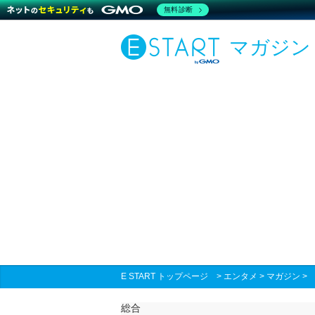
無料診断
マガジン
E START トップページ
>
エンタメ
>
マガジン
総合