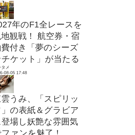
027年のF1全レースを
現地観戦！ 航空券・宿
泊費付き「夢のシーズ
ンチケット」が当たる
ンタメ
6-08-05 17:48
東雲うみ、「スピリッ
ツ」の表紙＆グラビア
に登場し妖艶な雰囲気
でファンを魅了！