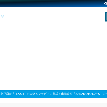
>
上戸彩が「FLASH」の表紙＆グラビアに登場！出演映画「SAKAMOTO DAYS」