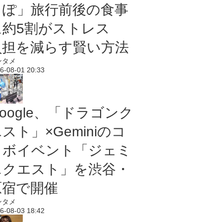
っぽ」旅行前後の食事
に約5割がストレス
負担を減らす賢い方法
ンタメ
6-08-01 20:33
oogle、「ドラゴンク
スト」×Geminiのコ
ラボイベント「ジェミ
ニクエスト」を渋谷・
原宿で開催
ンタメ
6-08-03 18:42