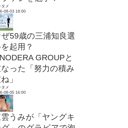
ンタメ
6-08-03 18:00
なぜ59歳の三浦知良選
手を起用？
NODERA GROUPと
重なった「努力の積み
重ね」
ンタメ
6-08-05 16:00
東雲うみが「ヤングキ
ング」のグラビアで泡