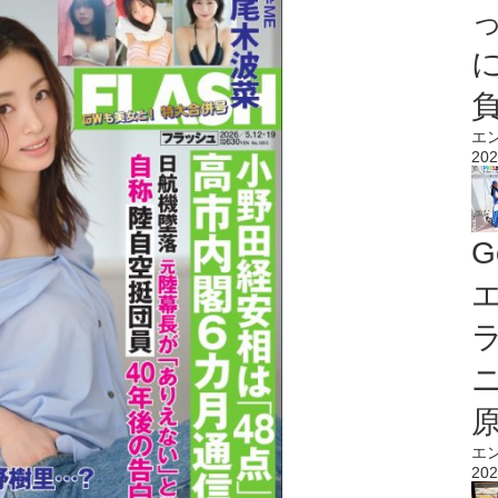
エ
202
G
エ
エ
202