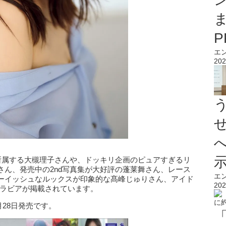
エ
202
に所属する大槻理子さんや、ドッキリ企画のピュアすぎるリ
さん、発売中の2nd写真集が大好評の蓬莱舞さん、レース
エ
ーイッシュなルックスが印象的な髙峰じゅりさん、アイド
202
グラビアが掲載されています。
月28日発売です。