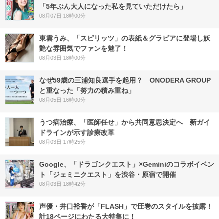
「5年ぶん大人になった私を見ていただけたら」
08月07日 18時00分
東雲うみ、「スピリッツ」の表紙＆グラビアに登場し妖
艶な雰囲気でファンを魅了！
08月03日 18時00分
なぜ59歳の三浦知良選手を起用？ ONODERA GROUP
と重なった「努力の積み重ね」
08月05日 16時00分
うつ病治療、「医師任せ」から共同意思決定へ 新ガイ
ドラインが示す診療改革
08月03日 17時25分
Google、「ドラゴンクエスト」×Geminiのコラボイベン
ト「ジェミニクエスト」を渋谷・原宿で開催
08月03日 18時42分
声優・井口裕香が「FLASH」で圧巻のスタイルを披露！
計18ページにわたる大特集に！