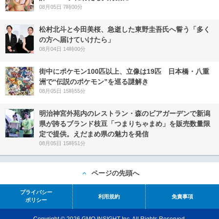
08月05日 7時00分
松村北斗と今田美桜、急逝した東野圭吾氏へ誓う「多く
の方へ届けていけたら」
08月04日 14時00分
街中にポケモン100匹以上、立像は19匹 日本橋・八重
洲で“伝説のポケモン”を巡る謎解き
08月05日 15時55分
明治神宮外苑内のレストラン・森のビアガーデンで新潟
県が誇るブランド枝豆「つまりちゃまめ」を販売数量限
定で提供。えだまめ県の魅力を発信
08月05日 15時51分
ページの先頭へ
プライバシー
利用規約
免責事項
ポリシー
Copyright © 2026 GMO INSIGHT Inc. All Rights Reserved.