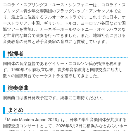
コロラド・スプリングス・ユース・シンフォニーは、コロラド・ス
プリングス青少年交響楽団のフラッグシップ・アンサンブルであ
り、最上位に位置するフルオーケストラです。これまでに日本、オ
ーストラリア、中国、ギリシャ、トルコ、ヨーロッパ各国などで国
際ツアーを実施し、カーネギーホールやシドニー・オペラハウスな
ど世界的な舞台で演奏を行ってきました。また、地域社会における
音楽教育の発展と若手音楽家の育成にも貢献しています。
指揮者
同団体の音楽監督であるゲイリー・ニコルソン氏が指揮を務めま
す。1980年の団体設立以来、青少年音楽教育と国際交流に尽力し、
数々の国際舞台でオーケストラを指導してきました。
演奏楽曲
演奏曲目は後日発表予定です。続報にご期待ください。
まとめ
「Music Masters Japan 2026」は、日米の学生音楽団体が共演する
国際交流コンサートとして、2026年6月3日に横浜みなとみらいホー