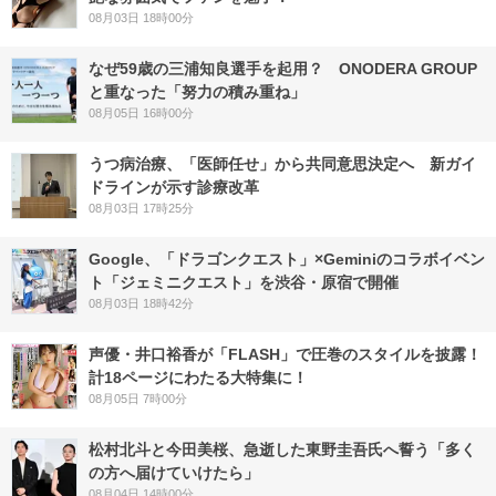
08月03日 18時00分
なぜ59歳の三浦知良選手を起用？ ONODERA GROUP
と重なった「努力の積み重ね」
08月05日 16時00分
うつ病治療、「医師任せ」から共同意思決定へ 新ガイ
ドラインが示す診療改革
08月03日 17時25分
Google、「ドラゴンクエスト」×Geminiのコラボイベン
ト「ジェミニクエスト」を渋谷・原宿で開催
08月03日 18時42分
声優・井口裕香が「FLASH」で圧巻のスタイルを披露！
計18ページにわたる大特集に！
08月05日 7時00分
松村北斗と今田美桜、急逝した東野圭吾氏へ誓う「多く
の方へ届けていけたら」
08月04日 14時00分