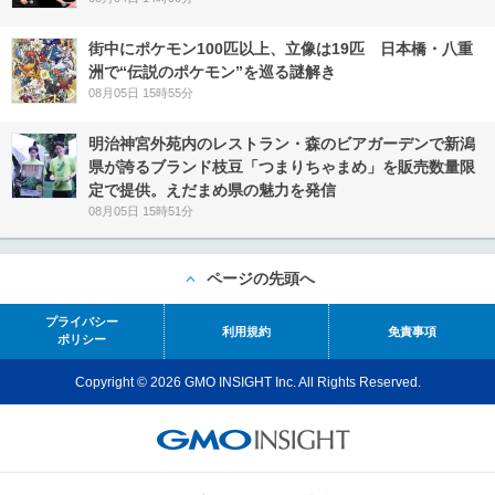
街中にポケモン100匹以上、立像は19匹 日本橋・八重
洲で“伝説のポケモン”を巡る謎解き
08月05日 15時55分
明治神宮外苑内のレストラン・森のビアガーデンで新潟
県が誇るブランド枝豆「つまりちゃまめ」を販売数量限
定で提供。えだまめ県の魅力を発信
08月05日 15時51分
ページの先頭へ
プライバシー
利用規約
免責事項
ポリシー
Copyright © 2026 GMO INSIGHT Inc. All Rights Reserved.