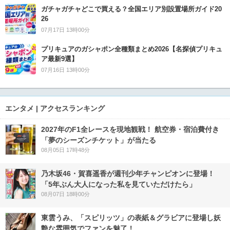
ガチャガチャどこで買える？全国エリア別設置場所ガイド20
26
07月17日 13時00分
プリキュアのガシャポン全種類まとめ2026【名探偵プリキュ
ア最新9選】
07月16日 13時00分
エンタメ | アクセスランキング
2027年のF1全レースを現地観戦！ 航空券・宿泊費付き
「夢のシーズンチケット」が当たる
08月05日 17時48分
乃木坂46・賀喜遥香が週刊少年チャンピオンに登場！
「5年ぶん大人になった私を見ていただけたら」
08月07日 18時00分
東雲うみ、「スピリッツ」の表紙＆グラビアに登場し妖
艶な雰囲気でファンを魅了！