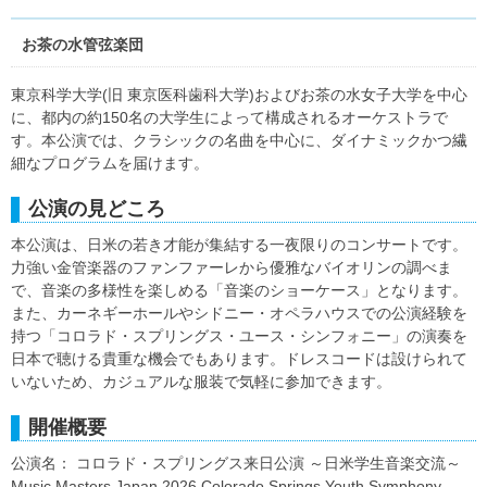
お茶の水管弦楽団
東京科学大学(旧 東京医科歯科大学)およびお茶の水女子大学を中心
に、都内の約150名の大学生によって構成されるオーケストラで
す。本公演では、クラシックの名曲を中心に、ダイナミックかつ繊
細なプログラムを届けます。
公演の見どころ
本公演は、日米の若き才能が集結する一夜限りのコンサートです。
力強い金管楽器のファンファーレから優雅なバイオリンの調べま
で、音楽の多様性を楽しめる「音楽のショーケース」となります。
また、カーネギーホールやシドニー・オペラハウスでの公演経験を
持つ「コロラド・スプリングス・ユース・シンフォニー」の演奏を
日本で聴ける貴重な機会でもあります。ドレスコードは設けられて
いないため、カジュアルな服装で気軽に参加できます。
開催概要
公演名： コロラド・スプリングス来日公演 ～日米学生音楽交流～
Music Masters Japan 2026 Colorado Springs Youth Symphony