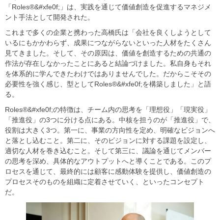
「Roles®&#xfe0f;」は、実践を通じて価値創造を促進するマネジメ
ント手法として開発された。
これまで多くの企業と携わった高橋氏は「会社を良くしようとして
いるにもかかわらず、成果につながらないといった人材をたくさん
見てきました。そして、その原因は、価値を創造するための共通の
作法が存在しなかったことにあると結論づけました。私自身もそれ
を体系的に学んできたわけではありませんでした。だからこそその
必要性を強く感じ、型としてRoles®&#xfe0f;を構築しました」と語
る。
Roles®&#xfe0f;の特徴は、チーム内の思考を「理想役」「現実役」
「推進役」の3つに分ける点にある。中核を担うのが「推進役」で、
役割は大きく3つ。第一に、事業の方向性を定め、明確なビジョンへ
と落とし込むこと。第二に、そのビジョンに対する課題を設定し、
適切な人材を巻き込むこと。そして第三に、議論を通じてメンバー
の思考を深め、具体的なアウトプットへと導くことである。このプ
ロセスを通じて、最終的には顧客に感動体験を提供し、価値創造の
プロセスそのものを組織に定着させていく、といったコンセプト
だ。