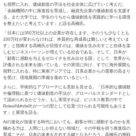
も視野に入れ、価値創造の手法を社会全体に広げていく考えだ。
「金融機関の中に推進役を育成し、融資先企業の価値創造を支援す
る。また大学では、学生のうちから価値創造を実践的に学べる環境
を整えたいと考えています」と語る高橋氏。
「日本には350万社以上の企業が存在します。そのうち少なくとも
100万社が変わらなければ、本質的な再成長は難しいと考えていま
す」と指摘する高橋氏が目指すのは、価値を生み出すこと自体を楽
しむビジネスパーソンが増えている社会である。そして、日本が
「顧客に感動を与えるゼロイチを生み出せる国」として、世界から
評価される未来を描いている。その実現に向け、すでに海外展開も
視野に入れる。特に東南アジアでは、日系企業からの需要の高まり
を受け、現地展開の準備を進めているという。
さらに、学術的なアプローチにも意欲を見せる。「日本的な価値観
や倫理観に基づく価値創造の手法が、グローバルスタンダードとし
て認められるかどうか。もし実現すれば、ビジネス教育の中で
Roles®&#xfe0f;が一つの型として位置づけられる可能性もありま
す」と展望を語る。
AIの進化が加速する時代においても、顧客が何に感動するのかを見
極める力は、人間にしか担えない領域だ。その中核を担う推進役の
育成こそが、日本の未来を左右する鍵となるだろう。高橋氏の挑戦