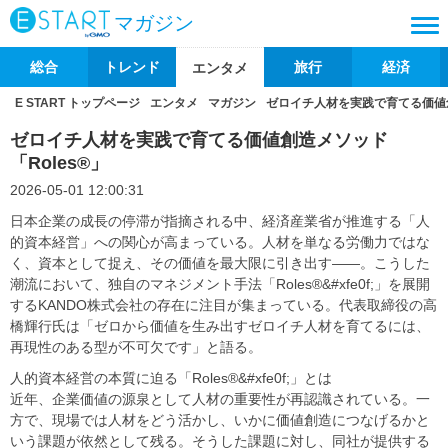
マガジン
総合
トレンド
旅行
経済
エンタメ
E START トップページ
エンタメ
マガジン
ゼロイチ人材を実践で育てる価値創造
ゼロイチ人材を実践で育てる価値創造メソッド
「Roles®️」
2026-05-01 12:00:31
日本企業の成長の停滞が指摘される中、経済産業省が推進する「人
的資本経営」への関心が高まっている。人材を単なる労働力ではな
く、資本として捉え、その価値を最大限に引き出す——。こうした
潮流において、独自のマネジメント手法「Roles®&#xfe0f;」を展開
するKANDO株式会社の存在に注目が集まっている。代表取締役の高
橋輝行氏は「ゼロから価値を生み出すゼロイチ人材を育てるには、
再現性のある型が不可欠です」と語る。
人的資本経営の本質に迫る「Roles®&#xfe0f;」とは
近年、企業価値の源泉として人材の重要性が再認識されている。一
方で、現場では人材をどう活かし、いかに価値創造につなげるかと
いう課題が依然として残る。そうした課題に対し、同社が提供する