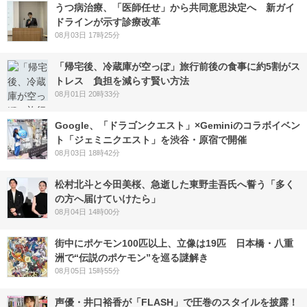
うつ病治療、「医師任せ」から共同意思決定へ 新ガイ
ドラインが示す診療改革
08月03日 17時25分
「帰宅後、冷蔵庫が空っぽ」旅行前後の食事に約5割がス
トレス 負担を減らす賢い方法
08月01日 20時33分
Google、「ドラゴンクエスト」×Geminiのコラボイベン
ト「ジェミニクエスト」を渋谷・原宿で開催
08月03日 18時42分
松村北斗と今田美桜、急逝した東野圭吾氏へ誓う「多く
の方へ届けていけたら」
08月04日 14時00分
街中にポケモン100匹以上、立像は19匹 日本橋・八重
洲で“伝説のポケモン”を巡る謎解き
08月05日 15時55分
声優・井口裕香が「FLASH」で圧巻のスタイルを披露！