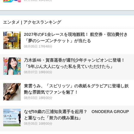
エンタメ | アクセスランキング
2027年のF1全レースを現地観戦！ 航空券・宿泊費付き
「夢のシーズンチケット」が当たる
08月05日 17時48分
乃木坂46・賀喜遥香が週刊少年チャンピオンに登場！
「5年ぶん大人になった私を見ていただけたら」
08月07日 18時00分
東雲うみ、「スピリッツ」の表紙＆グラビアに登場し妖
艶な雰囲気でファンを魅了！
08月03日 18時00分
なぜ59歳の三浦知良選手を起用？ ONODERA GROUP
と重なった「努力の積み重ね」
08月05日 16時00分