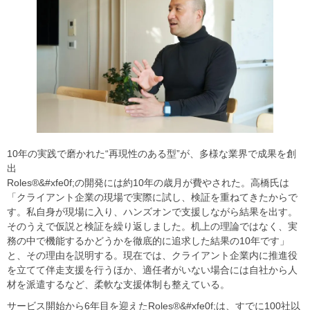
10年の実践で磨かれた“再現性のある型”が、多様な業界で成果を創
出
Roles®&#xfe0f;の開発には約10年の歳月が費やされた。高橋氏は
「クライアント企業の現場で実際に試し、検証を重ねてきたからで
す。私自身が現場に入り、ハンズオンで支援しながら結果を出す。
そのうえで仮説と検証を繰り返しました。机上の理論ではなく、実
務の中で機能するかどうかを徹底的に追求した結果の10年です」
と、その理由を説明する。現在では、クライアント企業内に推進役
を立てて伴走支援を行うほか、適任者がいない場合には自社から人
材を派遣するなど、柔軟な支援体制も整えている。
サービス開始から6年目を迎えたRoles®&#xfe0f;は、すでに100社以