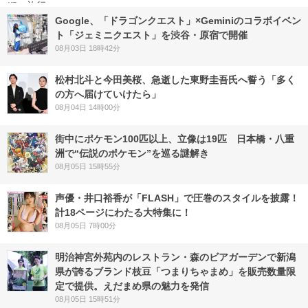
Google、「ドラゴンクエスト」×Geminiのコラボイベン
ト「ジェミニクエスト」を渋谷・原宿で開催
08月03日 18時42分
松村北斗と今田美桜、急逝した東野圭吾氏へ誓う「多く
の方へ届けていけたら」
08月04日 14時00分
街中にポケモン100匹以上、立像は19匹 日本橋・八重
洲で“伝説のポケモン”を巡る謎解き
08月05日 15時55分
声優・井口裕香が「FLASH」で圧巻のスタイルを披露！
計18ページにわたる大特集に！
08月05日 7時00分
明治神宮外苑内のレストラン・森のビアガーデンで新潟
県が誇るブランド枝豆「つまりちゃまめ」を販売数量限
定で提供。えだまめ県の魅力を発信
08月05日 15時51分