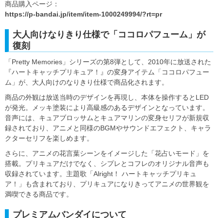
商品購入ページ：
https://p-bandai.jp/item/item-1000249994/?rt=pr
大人向けなりきり仕様で「ココロパフューム」が
復刻
「Pretty Memories」シリーズの第8弾として、2010年に放送された
『ハートキャッチプリキュア！』の変身アイテム「ココロパフュー
ム」が、大人向けのなりきり仕様で商品化されます。
商品の外観は放送当時のデザインを再現し、本体を操作するとLED
が発光。メッキ塗装により高級感のあるデザインとなっています。
音声には、キュアブロッサムとキュアマリンの変身セリフが新規収
録されており、アニメと同様のBGMやサウンドエフェクト、キャラ
クターセリフを楽しめます。
さらに、アニメの花言葉シーンをイメージした「花占いモード」を
搭載。プリキュアだけでなく、シプレとコフレのオリジナル音声も
収録されています。主題歌「Alright！ ハートキャッチプリキュ
ア！」も含まれており、プリキュアになりきってアニメの世界観を
満喫できる商品です。
プレミアムバンダイについて