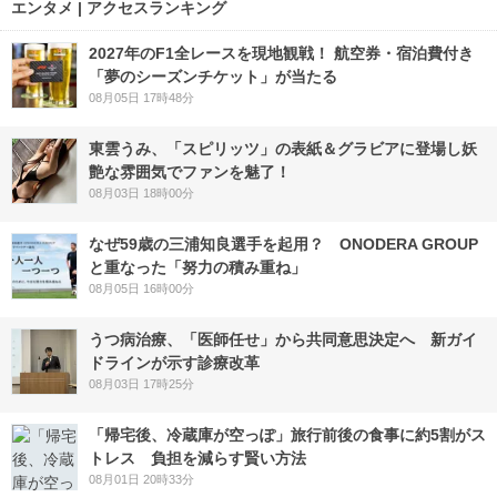
エンタメ | アクセスランキング
2027年のF1全レースを現地観戦！ 航空券・宿泊費付き
「夢のシーズンチケット」が当たる
08月05日 17時48分
東雲うみ、「スピリッツ」の表紙＆グラビアに登場し妖
艶な雰囲気でファンを魅了！
08月03日 18時00分
なぜ59歳の三浦知良選手を起用？ ONODERA GROUP
と重なった「努力の積み重ね」
08月05日 16時00分
うつ病治療、「医師任せ」から共同意思決定へ 新ガイ
ドラインが示す診療改革
08月03日 17時25分
「帰宅後、冷蔵庫が空っぽ」旅行前後の食事に約5割がス
トレス 負担を減らす賢い方法
08月01日 20時33分