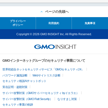
ページの先頭へ
プライバシー
利用規約
免責事項
ポリシー
Copyright © 2026 GMO INSIGHT Inc. All Rights Reserved.
GMOインターネットグループのセキュリティ事業について
世界初総合ネットセキュリティサービス「GMOセキュリティ24」
パスワード漏洩診断
Webサイトリスク診断
セキュリティ相談AIチャットボット
実在証明・盗聴対策
サイバー攻撃対策（GMOサイバーセキュリティ byイエラエ）
サイバー攻撃対策（GMO Flatt Security）
なりすまし対策
セキュリティ事業の軌跡