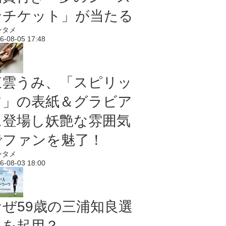
ンチケット」が当たる
ンタメ
6-08-05 17:48
東雲うみ、「スピリッ
ツ」の表紙＆グラビア
に登場し妖艶な雰囲気
でファンを魅了！
ンタメ
6-08-03 18:00
なぜ59歳の三浦知良選
手を起用？