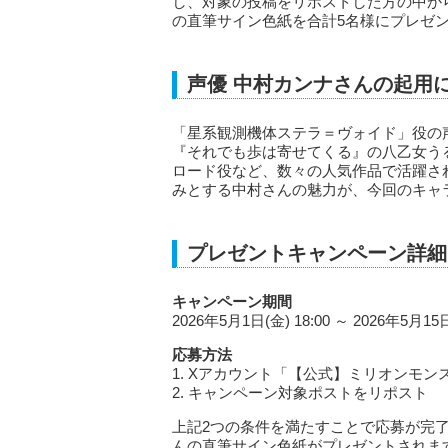
し、対象の投稿をリポストした方の中か
の直筆サイン色紙を合計5名様にプレゼ
声優 中村カンナさんの起用
「星系観測機体ステラ＝ヴォイド」役の
『それでも歩は寄せてくる』の八乙女う
ロード役など、数々の人気作品で活躍さ
みとする中村さんの魅力が、今回のキャ
プレゼントキャンペーン詳細
キャンペーン期間
2026年5月1日(金) 18:00 ～ 2026年5月15日
応募方法
1. Xアカウント「【公式】ミリオンモンスタ
2. キャンペーン対象ポストをリポスト
上記2つの条件を満たすことで応募が完
んの直筆サイン色紙がプレゼントされま