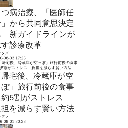
うつ病治療、「医師任
せ」から共同意思決定
へ 新ガイドラインが
示す診療改革
ンタメ
6-08-03 17:25
「帰宅後、冷蔵庫が空
っぽ」旅行前後の食事
に約5割がストレス
負担を減らす賢い方法
ンタメ
6-08-01 20:33