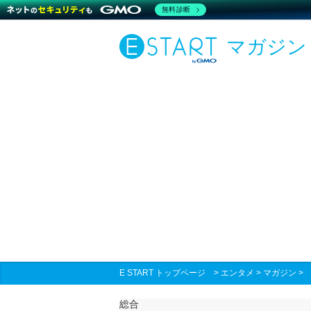
無料診断
マガジン
E START トップページ
>
エンタメ
>
マガジン
総合