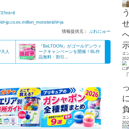
173?mt=8
?id=jp.co.ex.million_monster&hl=ja
情報提供元：
ぷれにゅー
ュ
『BeLTOON』がゴールデンウィ
が大人
ークキャンペーンを開催！BL作
エ
品無料・割引...
202
エ
202