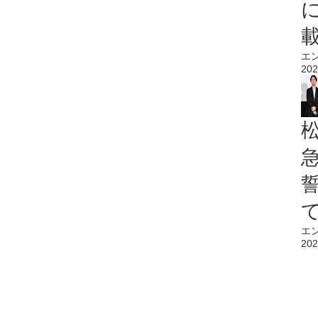
エ
202
エ
202