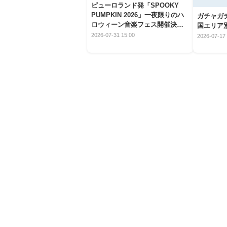
ピューロランド発「SPOOKY
PUMPKIN 2026」一夜限りのハ
ガチャガ
ロウィーン音楽フェス開催決
国エリア別
定！
2026-07-31 15:00
2026-07-17 