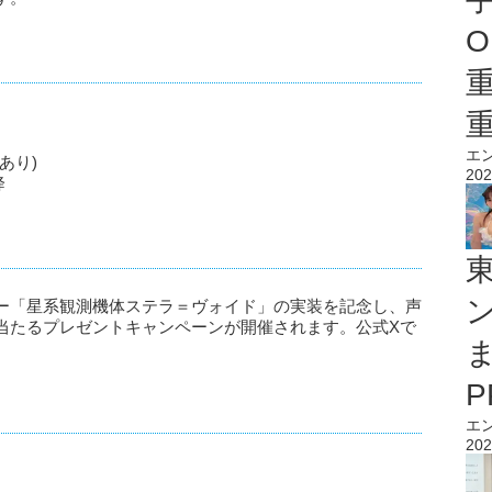
O
エ
あり)
202
降
ー「星系観測機体ステラ＝ヴォイド」の実装を記念し、声
当たるプレゼントキャンペーンが開催されます。公式Xで
エ
202