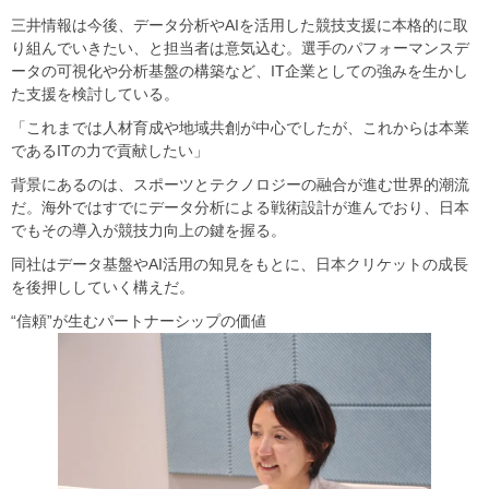
三井情報は今後、データ分析やAIを活用した競技支援に本格的に取
り組んでいきたい、と担当者は意気込む。選手のパフォーマンスデ
ータの可視化や分析基盤の構築など、IT企業としての強みを生かし
た支援を検討している。
「これまでは人材育成や地域共創が中心でしたが、これからは本業
であるITの力で貢献したい」
背景にあるのは、スポーツとテクノロジーの融合が進む世界的潮流
だ。海外ではすでにデータ分析による戦術設計が進んでおり、日本
でもその導入が競技力向上の鍵を握る。
同社はデータ基盤やAI活用の知見をもとに、日本クリケットの成長
を後押ししていく構えだ。
“信頼”が生むパートナーシップの価値