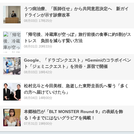
うつ病治療、「医師任せ」から共同意思決定へ 新ガイ
ドラインが示す診療改革
08月03日 17時25分
「帰宅後、冷蔵庫が空っぽ」旅行前後の食事に約5割がス
トレス 負担を減らす賢い方法
08月01日 20時33分
Google、「ドラゴンクエスト」×Geminiのコラボイベン
ト「ジェミニクエスト」を渋谷・原宿で開催
08月03日 18時42分
松村北斗と今田美桜、急逝した東野圭吾氏へ誓う「多く
の方へ届けていけたら」
08月04日 14時00分
本郷柚巴が「BLT MONSTER Round 9」の表紙を飾
る！今までにはないグラビアを掲載！
07月31日 19時00分