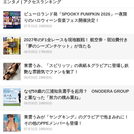
エンタメ | アクセスランキング
ピューロランド発「SPOOKY PUMPKIN 2026」一夜限
りのハロウィーン音楽フェス開催決定！
07月31日 15時00分
2027年のF1全レースを現地観戦！ 航空券・宿泊費付き
「夢のシーズンチケット」が当たる
08月05日 17時48分
東雲うみ、「スピリッツ」の表紙＆グラビアに登場し妖
艶な雰囲気でファンを魅了！
08月03日 18時00分
なぜ59歳の三浦知良選手を起用？ ONODERA GROUP
と重なった「努力の積み重ね」
08月05日 16時00分
東雲うみが「ヤングキング」のグラビアで泡まみれに！
その他のPPEメンバーも登場！
07月31日 19時00分