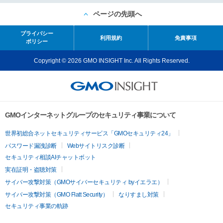
ページの先頭へ
プライバシー
利用規約
免責事項
ポリシー
Copyright © 2026 GMO INSIGHT Inc. All Rights Reserved.
GMOインターネットグループのセキュリティ事業について
世界初総合ネットセキュリティサービス「GMOセキュリティ24」
パスワード漏洩診断
Webサイトリスク診断
セキュリティ相談AIチャットボット
実在証明・盗聴対策
サイバー攻撃対策（GMOサイバーセキュリティ byイエラエ）
サイバー攻撃対策（GMO Flatt Security）
なりすまし対策
セキュリティ事業の軌跡