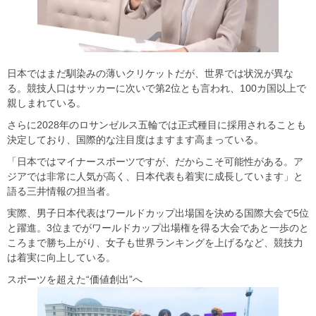
日本ではまだ馴染みの薄いクリケットだが、世界では状況が異な
る。競技人口はサッカーに次いで第2位とも言われ、100カ国以上で
親しまれている。
さらに2028年のロサンゼルス五輪では正式種目に採用されることも
決定しており、国際的な注目度はますます高まっている。
「日本ではマイナースポーツですが、だからこそ可能性がある。ア
ジアでは非常に人気が高く、日本代表も着実に成長しています」と
語る三井情報の担当者。
実際、男子日本代表はワールドカップ出場国を決める国際大会で5位
と躍進。3位までがワールドカップ出場権を得る大会であと一歩のと
ころまで勝ち上がり、女子も世界ランキングを上げるなど、競技力
は着実に向上している。
スポーツを超えた“価値創出”へ