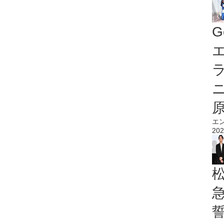
G
エ
エ
202