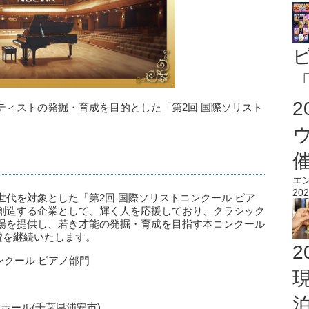
「
ティストの発掘・育成を目的とした「第2回 国際ソリスト
エ
202
代を対象とした「第2回 国際ソリストコンクール ピア
創造する企業として、輝く人を応援しており、クラシック
場を提供し、若き才能の発掘・育成を目指す本コンクール
協賛を継続いたします。
2
ンクール ピアノ部門
トホール(千葉県浦安市)