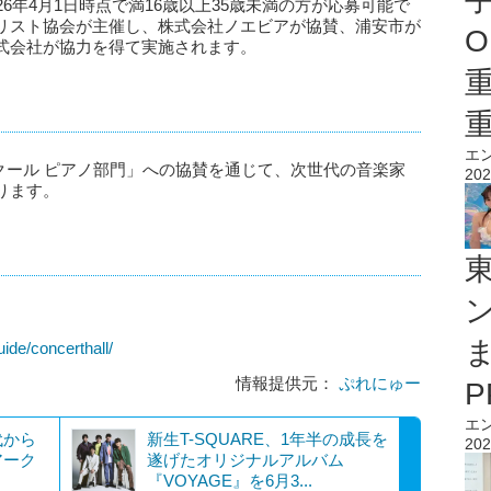
6年4月1日時点で満16歳以上35歳未満の方が応募可能で
リスト協会が主催し、株式会社ノエビアが協賛、浦安市が
O
式会社が協力を得て実施されます。
エ
クール ピアノ部門」への協賛を通じて、次世代の音楽家
202
ります。
ide/concerthall/
情報提供元：
ぷれにゅー
エ
代から
新生T-SQUARE、1年半の成長を
202
アーク
遂げたオリジナルアルバム
『VOYAGE』を6月3...