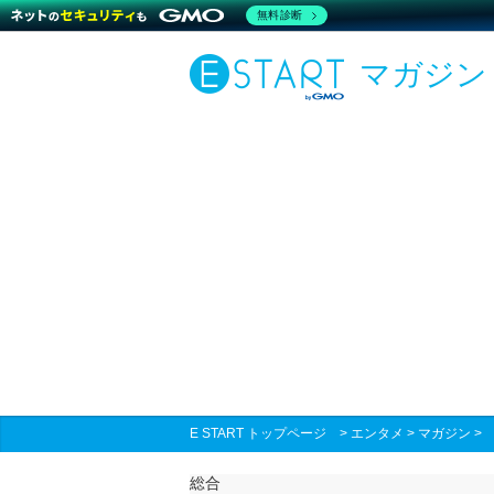
無料診断
マガジン
E START トップページ
>
エンタメ
>
マガジン
総合