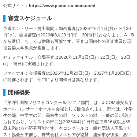
公式サイト：
https://www.piano-solicon.com/
審査スケジュール
予選エントリー・提出期間：動画審査は2026年6月1日(月)～9月30
日(水)、会場審査は2026年8月23日(日)・30日(日)となります。A・B
から選択、もしくは併願も可能です。審査は国内外の音楽家及び現
役音楽大学教員が担当します。
セミファイナル：会場審査は2026年11月1日(日)・22日(日)・23日
(月・祝日)に実施されます。
ファイナル：会場審査は2026年11月29日(日)・2027年1月10日(日)
に開催されます。部門により開催日は異なります。
開催概要
「第2回 国際ソリストコンクール ピアノ部門」は、J:COM浦安音楽
ホール コンサートホールを会場として開催されます。部門は、小学
生の部、中学生の部、高校生の部、ソリストの部、一般の部が設け
られており、ソリストの部には2026年4月1日時点で満16歳以上35
歳未満の方が応募可能です。本コンクールは一般社団法人国際ソリ
スト協会が主催し、株式会社ノエビアが協賛、浦安市が後援、あい