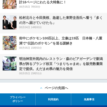
計18ページにわたる大特集に！
08月05日 7時00分
松村北斗と今田美桜、急逝した東野圭吾氏へ誓う「多く
の方へ届けていけたら」
08月04日 14時00分
街中にポケモン100匹以上、立像は19匹 日本橋・八重
洲で“伝説のポケモン”を巡る謎解き
08月05日 15時55分
明治神宮外苑内のレストラン・森のビアガーデンで新潟
県が誇るブランド枝豆「つまりちゃまめ」を販売数量限
定で提供。えだまめ県の魅力を発信
08月05日 15時51分
ページの先頭へ
プライバシー
利用規約
免責事項
ポリシー