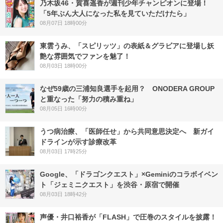
乃木坂46・賀喜遥香が週刊少年チャンピオンに登場！
「5年ぶん大人になった私を見ていただけたら」
08月07日 18時00分
東雲うみ、「スピリッツ」の表紙＆グラビアに登場し妖
艶な雰囲気でファンを魅了！
08月03日 18時00分
なぜ59歳の三浦知良選手を起用？ ONODERA GROUP
と重なった「努力の積み重ね」
08月05日 16時00分
うつ病治療、「医師任せ」から共同意思決定へ 新ガイ
ドラインが示す診療改革
08月03日 17時25分
Google、「ドラゴンクエスト」×Geminiのコラボイベン
ト「ジェミニクエスト」を渋谷・原宿で開催
08月03日 18時42分
声優・井口裕香が「FLASH」で圧巻のスタイルを披露！