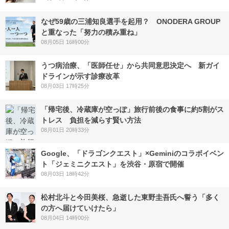
なぜ59歳の三浦知良選手を起用？ ONODERA GROUP
と重なった「努力の積み重ね」
08月05日 16時00分
うつ病治療、「医師任せ」から共同意思決定へ 新ガイ
ドラインが示す診療改革
08月03日 17時25分
「帰宅後、冷蔵庫が空っぽ」旅行前後の食事に約5割がス
トレス 負担を減らす賢い方法
08月01日 20時33分
Google、「ドラゴンクエスト」×Geminiのコラボイベン
ト「ジェミニクエスト」を渋谷・原宿で開催
08月03日 18時42分
松村北斗と今田美桜、急逝した東野圭吾氏へ誓う「多く
の方へ届けていけたら」
08月04日 14時00分