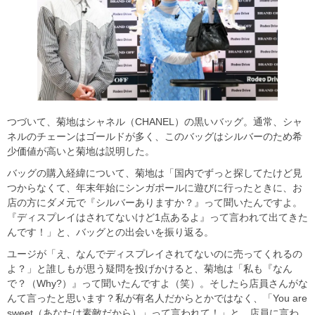
つづいて、菊地はシャネル（CHANEL）の黒いバッグ。通常、シャ
ネルのチェーンはゴールドが多く、このバッグはシルバーのため希
少価値が高いと菊地は説明した。
バッグの購入経緯について、菊地は「国内でずっと探してたけど見
つからなくて、年末年始にシンガポールに遊びに行ったときに、お
店の方にダメ元で『シルバーありますか？』って聞いたんですよ。
『ディスプレイはされてないけど1点あるよ』って言われて出てきた
んです！」と、バッグとの出会いを振り返る。
ユージが「え、なんでディスプレイされてないのに売ってくれるの
よ？」と誰しもが思う疑問を投げかけると、菊地は「私も『なん
で？（Why?）』って聞いたんですよ（笑）。そしたら店員さんがな
んて言ったと思います？私が有名人だからとかではなく、「You are
sweet（あなたは素敵だから）」って言われて！」と、店員に言わ