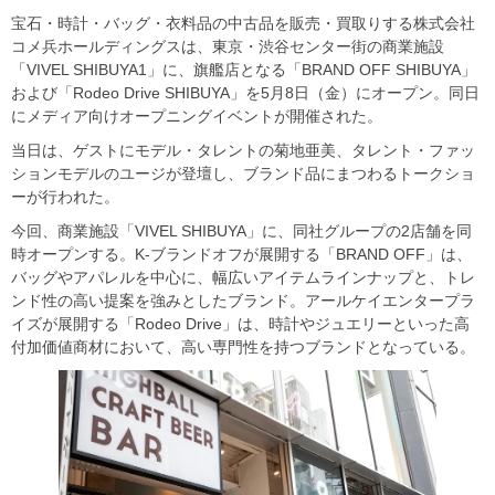
宝石・時計・バッグ・衣料品の中古品を販売・買取りする株式会社
コメ兵ホールディングスは、東京・渋⾕センター街の商業施設
「VIVEL SHIBUYA1」に、旗艦店となる「BRAND OFF SHIBUYA」
および「Rodeo Drive SHIBUYA」を5月8日（金）にオープン。同日
にメディア向けオープニングイベントが開催された。
当⽇は、ゲストにモデル・タレントの菊地亜美、タレント・ファッ
ションモデルのユージが登壇し、ブランド品にまつわるトークショ
ーが行われた。
今回、商業施設「VIVEL SHIBUYA」に、同社グループの2店舗を同
時オープンする。K-ブランドオフが展開する「BRAND OFF」は、
バッグやアパレルを中心に、幅広いアイテムラインナップと、トレ
ンド性の高い提案を強みとしたブランド。アールケイエンタープラ
イズが展開する「Rodeo Drive」は、時計やジュエリーといった高
付加価値商材において、高い専門性を持つブランドとなっている。