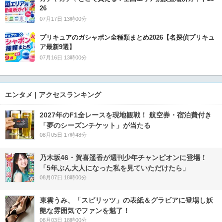
26
07月17日 13時00分
プリキュアのガシャポン全種類まとめ2026【名探偵プリキュ
ア最新9選】
07月16日 13時00分
エンタメ | アクセスランキング
2027年のF1全レースを現地観戦！ 航空券・宿泊費付き
「夢のシーズンチケット」が当たる
08月05日 17時48分
乃木坂46・賀喜遥香が週刊少年チャンピオンに登場！
「5年ぶん大人になった私を見ていただけたら」
08月07日 18時00分
東雲うみ、「スピリッツ」の表紙＆グラビアに登場し妖
艶な雰囲気でファンを魅了！
08月03日 18時00分