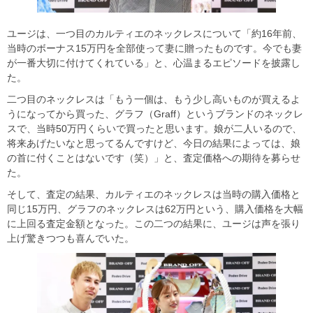
ユージは、一つ目のカルティエのネックレスについて「約16年前、
当時のボーナス15万円を全部使って妻に贈ったものです。今でも妻
が一番大切に付けてくれている」と、心温まるエピソードを披露し
た。
二つ目のネックレスは「もう一個は、もう少し高いものが買えるよ
うになってから買った、グラフ（Graff）というブランドのネックレ
スで、当時50万円くらいで買ったと思います。娘が二人いるので、
将来あげたいなと思ってるんですけど、今日の結果によっては、娘
の首に付くことはないです（笑）」と、査定価格への期待を募らせ
た。
そして、査定の結果、カルティエのネックレスは当時の購入価格と
同じ15万円、グラフのネックレスは62万円という、購入価格を大幅
に上回る査定金額となった。この二つの結果に、ユージは声を張り
上げ驚きつつも喜んでいた。