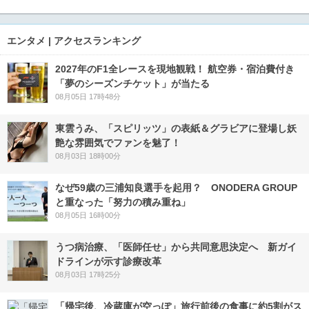
エンタメ | アクセスランキング
2027年のF1全レースを現地観戦！ 航空券・宿泊費付き
「夢のシーズンチケット」が当たる
08月05日 17時48分
東雲うみ、「スピリッツ」の表紙＆グラビアに登場し妖
艶な雰囲気でファンを魅了！
08月03日 18時00分
なぜ59歳の三浦知良選手を起用？ ONODERA GROUP
と重なった「努力の積み重ね」
08月05日 16時00分
うつ病治療、「医師任せ」から共同意思決定へ 新ガイ
ドラインが示す診療改革
08月03日 17時25分
「帰宅後、冷蔵庫が空っぽ」旅行前後の食事に約5割がス