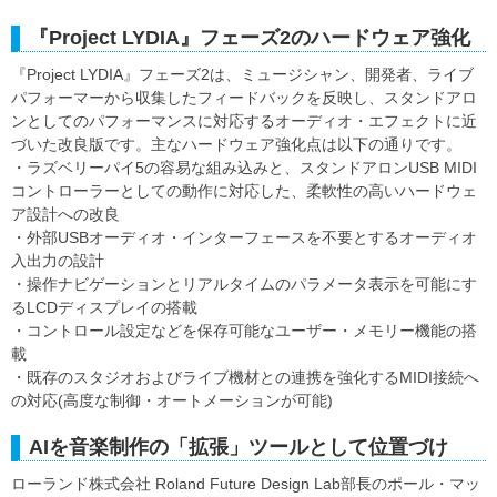
『Project LYDIA』フェーズ2のハードウェア強化
『Project LYDIA』フェーズ2は、ミュージシャン、開発者、ライブ
パフォーマーから収集したフィードバックを反映し、スタンドアロ
ンとしてのパフォーマンスに対応するオーディオ・エフェクトに近
づいた改良版です。主なハードウェア強化点は以下の通りです。
・ラズベリーパイ5の容易な組み込みと、スタンドアロンUSB MIDI
コントローラーとしての動作に対応した、柔軟性の高いハードウェ
ア設計への改良
・外部USBオーディオ・インターフェースを不要とするオーディオ
入出力の設計
・操作ナビゲーションとリアルタイムのパラメータ表示を可能にす
るLCDディスプレイの搭載
・コントロール設定などを保存可能なユーザー・メモリー機能の搭
載
・既存のスタジオおよびライブ機材との連携を強化するMIDI接続へ
の対応(高度な制御・オートメーションが可能)
AIを音楽制作の「拡張」ツールとして位置づけ
ローランド株式会社 Roland Future Design Lab部長のポール・マッ