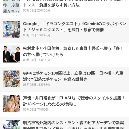
トレス 負担を減らす賢い方法
08月01日 20時33分
Google、「ドラゴンクエスト」×Geminiのコラボイベン
ト「ジェミニクエスト」を渋谷・原宿で開催
08月03日 18時42分
松村北斗と今田美桜、急逝した東野圭吾氏へ誓う「多く
の方へ届けていけたら」
08月04日 14時00分
街中にポケモン100匹以上、立像は19匹 日本橋・八重
洲で“伝説のポケモン”を巡る謎解き
08月05日 15時55分
声優・井口裕香が「FLASH」で圧巻のスタイルを披露！
計18ページにわたる大特集に！
08月05日 7時00分
明治神宮外苑内のレストラン・森のビアガーデンで新潟
県が誇るブランド枝豆「つまりちゃまめ」を販売数量限