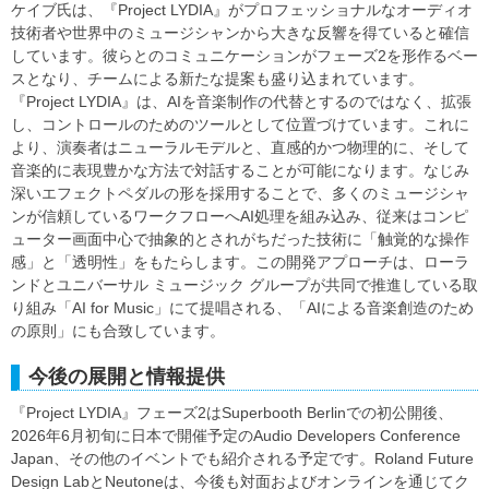
ケイブ氏は、『Project LYDIA』がプロフェッショナルなオーディオ
技術者や世界中のミュージシャンから大きな反響を得ていると確信
しています。彼らとのコミュニケーションがフェーズ2を形作るベー
スとなり、チームによる新たな提案も盛り込まれています。
『Project LYDIA』は、AIを音楽制作の代替とするのではなく、拡張
し、コントロールのためのツールとして位置づけています。これに
より、演奏者はニューラルモデルと、直感的かつ物理的に、そして
音楽的に表現豊かな方法で対話することが可能になります。なじみ
深いエフェクトペダルの形を採用することで、多くのミュージシャ
ンが信頼しているワークフローへAI処理を組み込み、従来はコンピ
ューター画面中心で抽象的とされがちだった技術に「触覚的な操作
感」と「透明性」をもたらします。この開発アプローチは、ローラ
ンドとユニバーサル ミュージック グループが共同で推進している取
り組み「AI for Music」にて提唱される、「AIによる音楽創造のため
の原則」にも合致しています。
今後の展開と情報提供
『Project LYDIA』フェーズ2はSuperbooth Berlinでの初公開後、
2026年6月初旬に日本で開催予定のAudio Developers Conference
Japan、その他のイベントでも紹介される予定です。Roland Future
Design LabとNeutoneは、今後も対面およびオンラインを通じてク