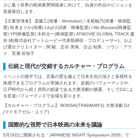
ヌに集う世界の映画業界関係者に向けて、自身の作品やビジョンを
直接発信します。
【主要登壇者】 斎藤工(俳優・filmmaker) / 永尾柚乃(俳優・映画監
督) 松本まりか(俳優) LiLy(小説家・映像監督) / Aki Mizutani(映像監
督) YP(映像監督) 木村太一(映画監督) ATMOVIE GLOBAL TRACK 森
谷 雄(株式会社アットムービー代表取締役・プロデューサー)、およ
び選出クリエイター：関 駿、定谷 美海、古山 知美、ソウジ・アラ
イ、宮瀬 佐知子
伝統と現代が交錯するカルチャー・プログラム
イベントの後半では、言葉の壁を越えて日本文化の深さと多様性を
体感できるプログラムが実施されます。盆栽のパフォーマンスや、
江戸時代から続く庶民の娯楽である大衆演劇の披露、そしてDJによ
る音楽パフォーマンスで会場を彩ります。
【カルチャー・プログラム】 BONSAI(TRADMAN'S) 大衆演劇 DJ
(マドモアゼル・ユリア)
国際的な視野で日本映画の未来を議論
5月16日に開催される「JAPANESE NIGHT Symposium 2026」で