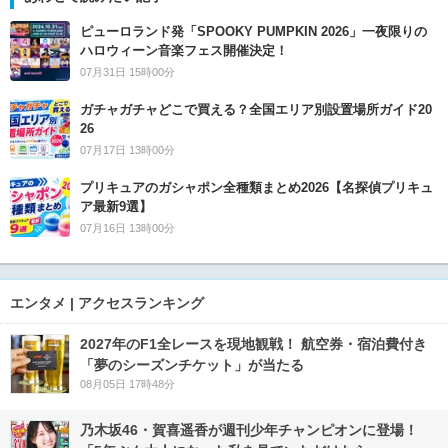
ピューロランド発「SPOOKY PUMPKIN 2026」一夜限りの
ハロウィーン音楽フェス開催決定！
07月31日 15時00分
ガチャガチャどこで買える？全国エリア別設置場所ガイド20
26
07月17日 13時00分
プリキュアのガシャポン全種類まとめ2026【名探偵プリキュ
ア最新9選】
07月16日 13時00分
エンタメ | アクセスランキング
2027年のF1全レースを現地観戦！ 航空券・宿泊費付き
「夢のシーズンチケット」が当たる
08月05日 17時48分
乃木坂46・賀喜遥香が週刊少年チャンピオンに登場！