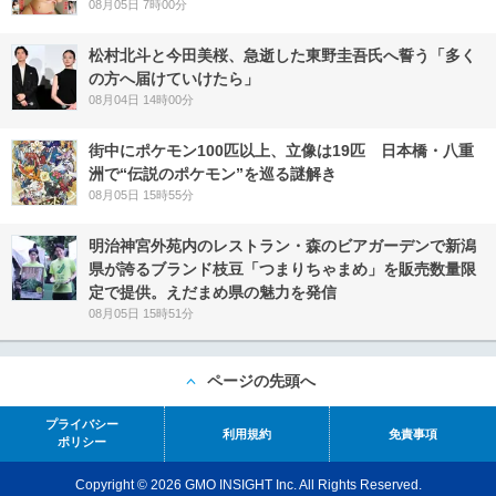
08月05日 7時00分
松村北斗と今田美桜、急逝した東野圭吾氏へ誓う「多く
の方へ届けていけたら」
08月04日 14時00分
街中にポケモン100匹以上、立像は19匹 日本橋・八重
洲で“伝説のポケモン”を巡る謎解き
08月05日 15時55分
明治神宮外苑内のレストラン・森のビアガーデンで新潟
県が誇るブランド枝豆「つまりちゃまめ」を販売数量限
定で提供。えだまめ県の魅力を発信
08月05日 15時51分
ページの先頭へ
プライバシー
利用規約
免責事項
ポリシー
Copyright © 2026 GMO INSIGHT Inc. All Rights Reserved.