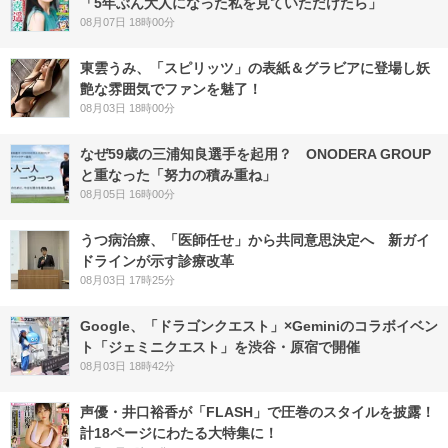
「5年ぶん大人になった私を見ていただけたら」
08月07日 18時00分
東雲うみ、「スピリッツ」の表紙＆グラビアに登場し妖
艶な雰囲気でファンを魅了！
08月03日 18時00分
なぜ59歳の三浦知良選手を起用？ ONODERA GROUP
と重なった「努力の積み重ね」
08月05日 16時00分
うつ病治療、「医師任せ」から共同意思決定へ 新ガイ
ドラインが示す診療改革
08月03日 17時25分
Google、「ドラゴンクエスト」×Geminiのコラボイベン
ト「ジェミニクエスト」を渋谷・原宿で開催
08月03日 18時42分
声優・井口裕香が「FLASH」で圧巻のスタイルを披露！
計18ページにわたる大特集に！