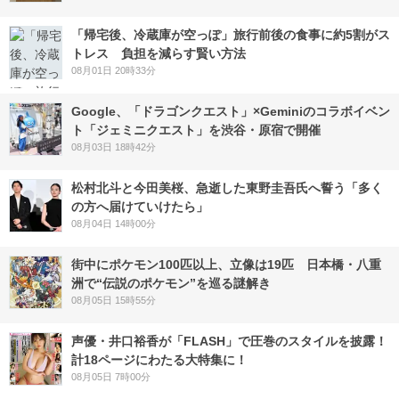
「帰宅後、冷蔵庫が空っぽ」旅行前後の食事に約5割がス
トレス 負担を減らす賢い方法
08月01日 20時33分
Google、「ドラゴンクエスト」×Geminiのコラボイベン
ト「ジェミニクエスト」を渋谷・原宿で開催
08月03日 18時42分
松村北斗と今田美桜、急逝した東野圭吾氏へ誓う「多く
の方へ届けていけたら」
08月04日 14時00分
街中にポケモン100匹以上、立像は19匹 日本橋・八重
洲で“伝説のポケモン”を巡る謎解き
08月05日 15時55分
声優・井口裕香が「FLASH」で圧巻のスタイルを披露！
計18ページにわたる大特集に！
08月05日 7時00分