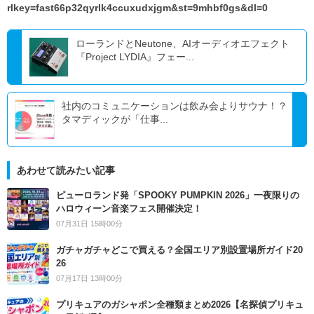
rlkey=fast66p32qyrlk4ccuxudxjgm&st=9mhbf0gs&dl=0
ローランドとNeutone、AIオーディオエフェクト
『Project LYDIA』フェー...
社内のコミュニケーションは飲み会よりサウナ！？
タマディックが「仕事...
あわせて読みたい記事
ピューロランド発「SPOOKY PUMPKIN 2026」一夜限りの
ハロウィーン音楽フェス開催決定！
07月31日 15時00分
ガチャガチャどこで買える？全国エリア別設置場所ガイド20
26
07月17日 13時00分
プリキュアのガシャポン全種類まとめ2026【名探偵プリキュ