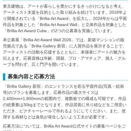
東京建物は、アートが暮らしを豊かにするきっかけになると考え、
アーティスト支援を目的とした取り組みを続けています。2018年よ
り開催されている「Brillia Art Award」を拡大し、2024年からは平面
作品を対象とした「Brillia Art Award Wall」と立体作品を対象とした
「Brillia Art Award Cube」の2つの公募展を実施しています。
本公募展「Brillia Art Award Wall 2026」では、新築マンションの販
売拠点である「Brillia Gallery 新宿」に入賞作品を展示することで、
アーティストの活動を応援するとともに、来場者にアートの魅力を
伝えます。応募資格は年齢、国籍、プロ・アマチュア、個人・グル
ープを問わず、広く門戸を開いています。
募集内容と応募方法
「Brillia Gallery 新宿」のエントランスを彩る平面作品(写真・絵画
等)のプランを募集します。応募作品の最大サイズは
2,400mm×1,800mmの範囲内で、複数枚での構成も可能です。作品
の総重量は30kgまでとなります。作品背面に吊り紐などをご用意い
ただき、ピクチャーレールで吊れるようにしてください。また、使
用する画材などは臭気が発生しないよう工夫が必要です。
応募方法については、Brillia Art Award公式サイトの募集ページをご