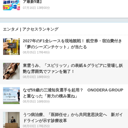
ア最新9選】
07月16日 13時00分
エンタメ | アクセスランキング
2027年のF1全レースを現地観戦！ 航空券・宿泊費付き
「夢のシーズンチケット」が当たる
08月05日 17時48分
東雲うみ、「スピリッツ」の表紙＆グラビアに登場し妖
艶な雰囲気でファンを魅了！
08月03日 18時00分
なぜ59歳の三浦知良選手を起用？ ONODERA GROUP
と重なった「努力の積み重ね」
08月05日 16時00分
うつ病治療、「医師任せ」から共同意思決定へ 新ガイ
ドラインが示す診療改革
08月03日 17時25分