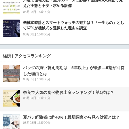
戸建て住宅の庭・屋外スペースは必要？全国620人調査で見
えた実態と不安・求める設備
08月08日 15時00分
機械式時計とスマートウォッチの魅力は？「一生もの」とし
て67%が機械式を選択した理由を調査
08月08日 15時00分
経済 | アクセスランキング
バッグの買い替え周期は「5年以上」が最多―9割が回答
した理由とは
08月05日 13時00分
奈良で人気の食べ物お土産ランキング！第1位は？
08月04日 11時30分
夏バテ経験者は約43%！最新調査から見る対策とは？
08月03日 13時00分