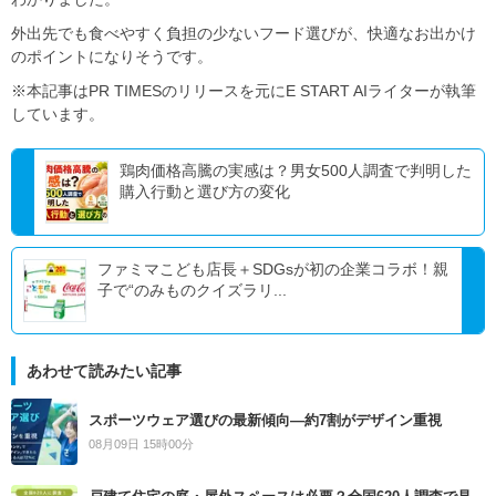
外出先でも食べやすく負担の少ないフード選びが、快適なお出かけ
のポイントになりそうです。
※本記事はPR TIMESのリリースを元にE START AIライターが執筆
しています。
鶏肉価格高騰の実感は？男女500人調査で判明した
購入行動と選び方の変化
ファミマこども店長＋SDGsが初の企業コラボ！親
子で“のみものクイズラリ...
あわせて読みたい記事
スポーツウェア選びの最新傾向―約7割がデザイン重視
08月09日 15時00分