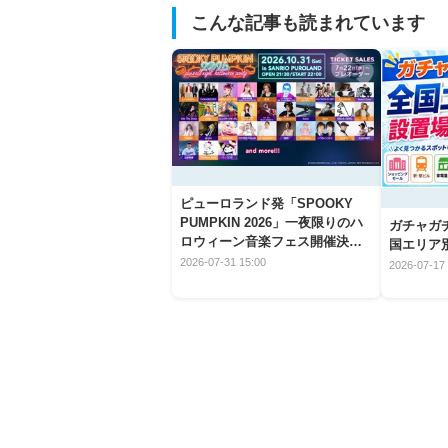
こんな記事も読まれています
ピューロランド発「SPOOKY
PUMPKIN 2026」一夜限りのハ
ガチャガ
ロウィーン音楽フェス開催決
国エリア別
定！
2026-07-31 15:00
2026-07-17 