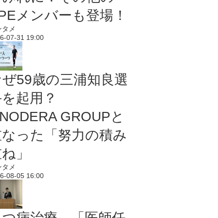
PPEメンバーも登場！
ンタメ
6-07-31 19:00
なぜ59歳の三浦知良選
手を起用？
NODERA GROUPと
重なった「努力の積み
重ね」
ンタメ
6-08-05 16:00
うつ病治療、「医師任