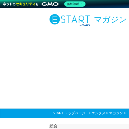
無料診断
マガジン
E START トップページ
>
エンタメ
>
マガジン
総合