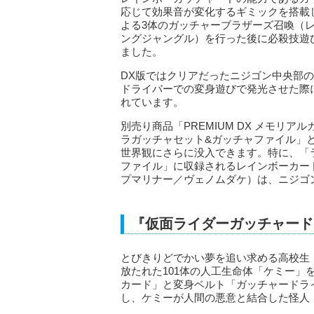
応じて効果音が変化するギミックを搭載
よる3体のガッチャーブラザーズ召喚（
ングジャングル）を行った後に必殺技遊
ました。
DX版ではクリアだったニジゴン中央部
ドライバーでの変身遊びで発光させた際
れています。
別売り商品「PREMIUM DX メモリ
ラガッチャセット&ガッチャファイル」
世界観にさらに没入できます。特に、「
ファイル」に収録されるレインボーカー
プマリナー／ヴェノムダケ）は、ニジゴ
『仮面ライダーガッチャード
とびきりどでかい夢を追い求める高校生
放たれた101体の人工生命体「ケミー
カード」と変身ベルト「ガッチャードラ
し、ケミーが人間の悪意と結合した怪人