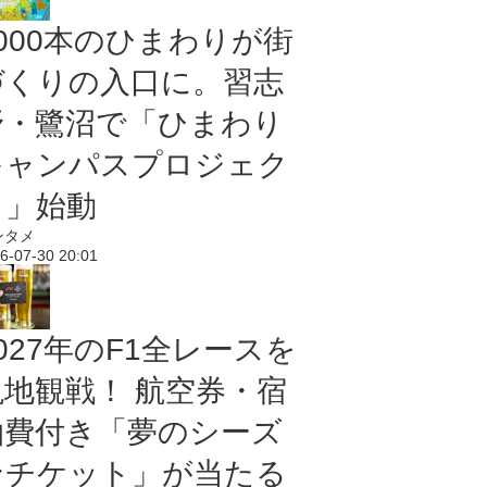
5000本のひまわりが街
づくりの入口に。習志
野・鷺沼で「ひまわり
キャンパスプロジェク
ト」始動
ンタメ
6-07-30 20:01
027年のF1全レースを
現地観戦！ 航空券・宿
泊費付き「夢のシーズ
ンチケット」が当たる