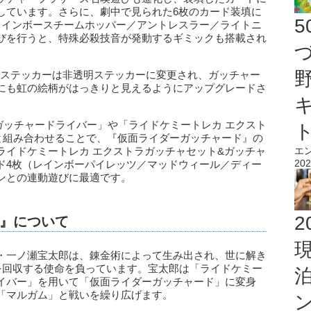
しています。さらに、劇中で見られた6枚のカード装填に
レインボースチームホッパー／アントレスラー／ライトニ
びを行うと、特殊必殺技音が発動するギミックも搭載され
のステッカーは非透明ステッカーに変更され、ガッチャー
にも虹の絵柄がはっきりと見えるようにアップグレードさ
アルガッチャードライバー」や「ライドケミートレカ エクスト
と組み合わせることで、『仮面ライダーガッチャード』の
ライドケミートレカ エクストラガッチャセット&ガッチャ
エ
202
ド4枚（レインボーパイレッツ／マッドウィール／ディー
ンとの連動遊びに最適です。
2
』について
・一ノ瀬宝太郎は、錬金術によって生み出され、世に解き
」を回収する使命を負っています。宝太郎は「ライドケミー
イバー」を用いて「仮面ライダーガッチャード」に変身
「マルガム」と戦いを繰り広げます。