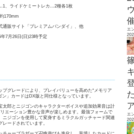
1、ライドケミートレカ…2種各1枚
約170mm
式通販サイト「プレミアムバンダイ」、他
エ
202
6年7月26日(日)23時予定
ップグレードにより、プレイバリューを高めた“メモリア
ゴン」カードはDX版と同仕様となっています。
宝太郎とニジゴンのキャラクターボイスや追加効果音は計
バリエーション豊かな音声が楽しめます。最強フォームで
エ
、ニジゴンを使用して変身するミラクルガッチャード関連
202
グレードされています。
ッチャーブラザーズ召喚遊びも進化し、装填したカードに