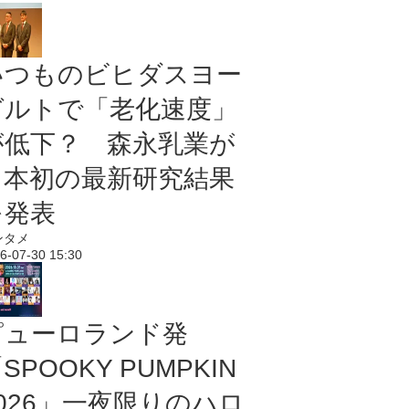
いつものビヒダスヨー
グルトで「老化速度」
が低下？ 森永乳業が
日本初の最新研究結果
を発表
ンタメ
6-07-30 15:30
ピューロランド発
SPOOKY PUMPKIN
2026」一夜限りのハロ