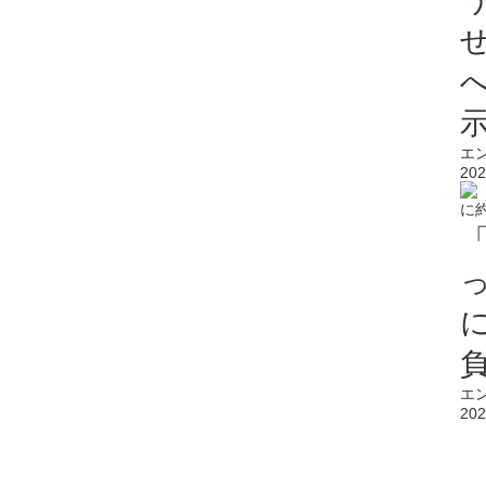
エ
202
エ
202