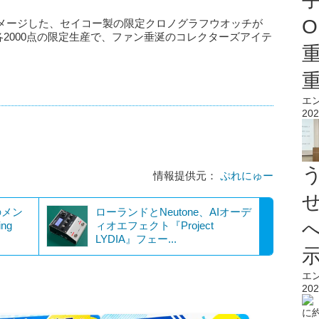
O
メージした、セイコー製の限定クロノグラフウオッチが
各2000点の限定生産で、ファン垂涎のコレクターズアイテ
エ
202
情報提供元：
ぷれにゅー
のメン
ローランドとNeutone、AIオーデ
ng
ィオエフェクト『Project
LYDIA』フェー...
エ
202