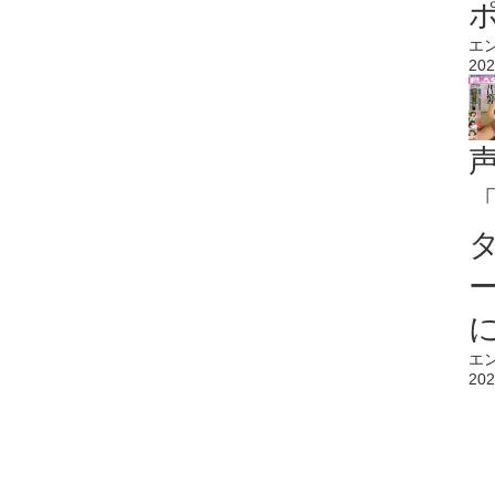
エ
202
エ
202