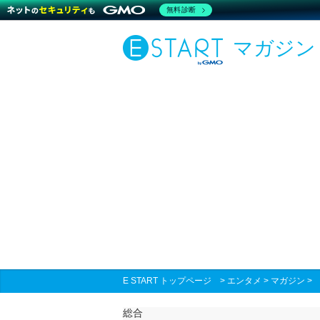
無料診断
マガジン
E START トップページ
>
エンタメ
>
マガジン
総合