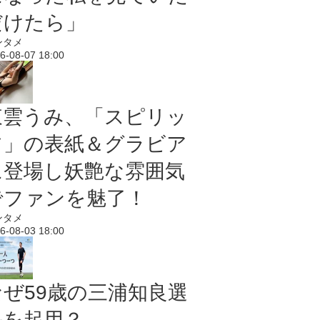
だけたら」
ンタメ
6-08-07 18:00
東雲うみ、「スピリッ
ツ」の表紙＆グラビア
に登場し妖艶な雰囲気
でファンを魅了！
ンタメ
6-08-03 18:00
なぜ59歳の三浦知良選
手を起用？