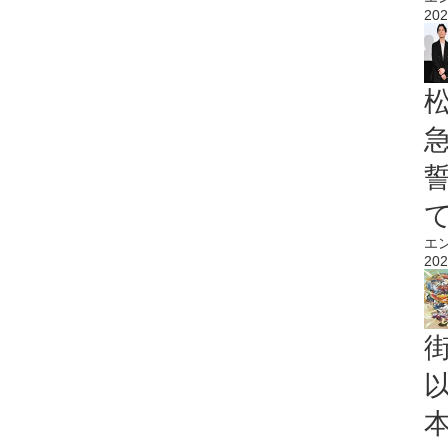
202
エ
202