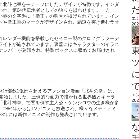
に北斗七星をモチーフにしたデザインが特徴です。インダ
われ、第64代伝承者としての誇りを思わせます。一方、
い赤の文字盤に「拳王」の称号が掲げられています。イン
エ
トや拳王軍のマークがデザインされ、覇道を突き進むラオ
202
カレンダー機能を搭載したセイコー製のクロノグラフモデ
ライトが施されています。裏蓋にはキャラクターのイラス
ンナンバーが刻印され、特製ボックスに収めてお届けされ
発行部数1億部を超えるアクション漫画「北斗の拳」は、
エ
を開始しました。圧倒的な画力で描かれる世界観とキャラ
202
「北斗神拳」で悪を倒す主人公・ケンシロウの生き様が多
1984年からはTVアニメも放送され、様々なメディアミ
023年には新作アニメの制作も発表されています。