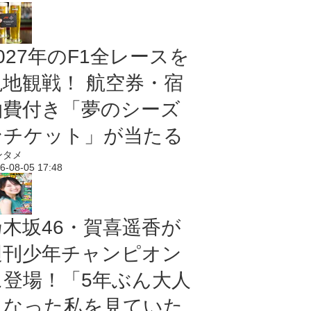
027年のF1全レースを
現地観戦！ 航空券・宿
泊費付き「夢のシーズ
ンチケット」が当たる
ンタメ
6-08-05 17:48
乃木坂46・賀喜遥香が
週刊少年チャンピオン
に登場！「5年ぶん大人
になった私を見ていた