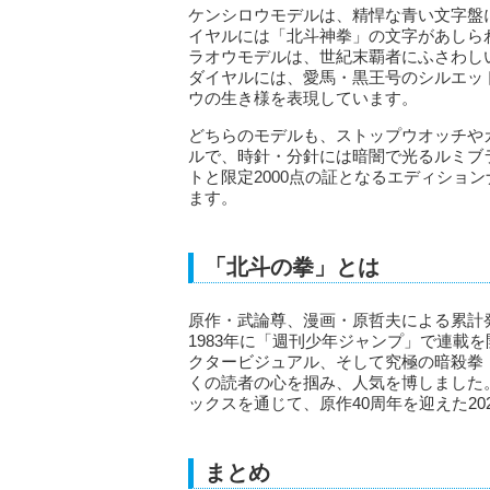
ケンシロウモデルは、精悍な青い文字盤
イヤルには「北斗神拳」の文字があしら
ラオウモデルは、世紀末覇者にふさわし
ダイヤルには、愛馬・黒王号のシルエッ
ウの生き様を表現しています。
どちらのモデルも、ストップウオッチや
ルで、時針・分針には暗闇で光るルミブ
トと限定2000点の証となるエディショ
ます。
「北斗の拳」とは
原作・武論尊、漫画・原哲夫による累計
1983年に「週刊少年ジャンプ」で連載
クタービジュアル、そして究極の暗殺拳
くの読者の心を掴み、人気を博しました。
ックスを通じて、原作40周年を迎えた2
まとめ