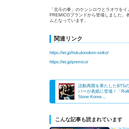
「北斗の拳」のケンシロウとラオウをイ
PREMICOブランドから登場しました。
ムとなっています。
関連リンク
https://iei.jp/hokutonoken-seiko/
https://iei.jp/premico/
活動再開を果たしたBTS
バーが表紙に登場！「Rolli
Stone Korea ...
こんな記事も読まれています