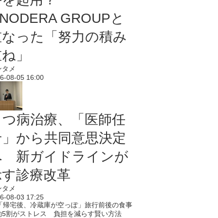
NODERA GROUPと
重なった「努力の積み
重ね」
ンタメ
6-08-05 16:00
うつ病治療、「医師任
せ」から共同意思決定
へ 新ガイドラインが
示す診療改革
ンタメ
6-08-03 17:25