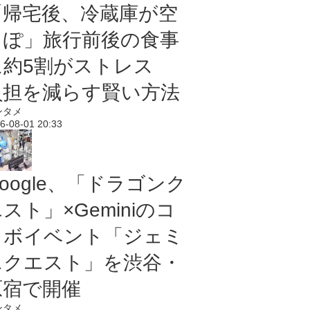
「帰宅後、冷蔵庫が空
っぽ」旅行前後の食事
に約5割がストレス
負担を減らす賢い方法
ンタメ
6-08-01 20:33
oogle、「ドラゴンク
スト」×Geminiのコ
ラボイベント「ジェミ
ニクエスト」を渋谷・
原宿で開催
ンタメ