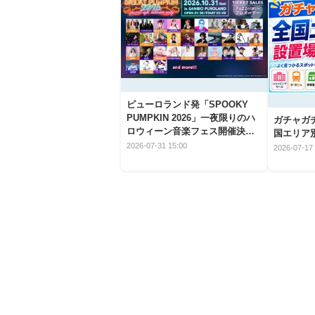
ピューロランド発「SPOOKY
PUMPKIN 2026」一夜限りのハ
ガチャガ
ロウィーン音楽フェス開催決
国エリア別
定！
2026-07-31 15:00
2026-07-17 