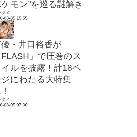
ポケモン”を巡る謎解き
ンタメ
6-08-05 15:55
声優・井口裕香が
「FLASH」で圧巻のス
タイルを披露！計18ペ
ージにわたる大特集
に！
ンタメ
6-08-05 07:00