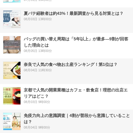
夏バテ経験者は約43%！最新調査から見る対策とは？
08月03日 13時00分
バッグの買い替え周期は「5年以上」が最多―9割が回答
した理由とは
08月05日 13時00分
奈良で人気の食べ物お土産ランキング！第1位は？
08月04日 11時30分
京都で人気の開業業種はカフェ・飲食店！理想の出店エ
リアはどこ？
08月03日 9時00分
免疫力向上の意識調査｜4割が普段から意識していること
は？
08月04日 9時00分