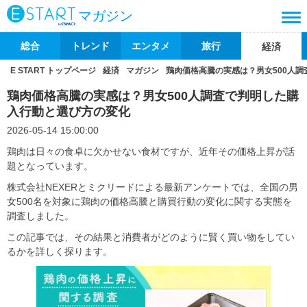
マガジン
総合
トレンド
エンタメ
旅行
経済
E START トップページ
経済
マガジン
鶏肉価格高騰の実感は？男女500人
鶏肉価格高騰の実感は？男女500人調査で判明した購
入行動と選び方の変化
2026-05-14 15:00:00
鶏肉は日々の食卓に欠かせない食材ですが、近年その価格上昇が話
題となっています。
株式会社NEXERとミクリードによる最新アンケートでは、全国の男
女500名を対象に鶏肉の価格高騰と購買行動の変化に関する実態を
調査しました。
この記事では、その結果と消費者がどのように賢く買い物をしてい
るかを詳しく探ります。