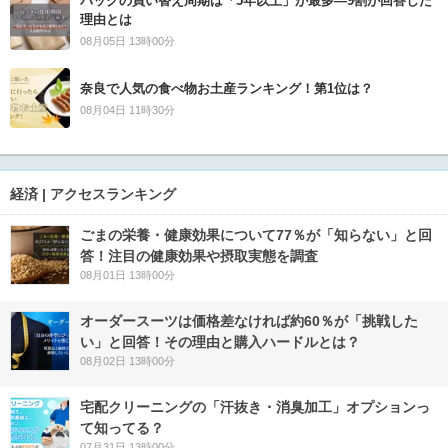
バッグの買い替え周期は「5年以上」が最多―9割が回答した
理由とは
08月05日 13時00分
奈良で人気の食べ物お土産ランキング！第1位は？
08月04日 11時30分
経済 | アクセスランキング
ごまの栄養・健康効果について77％が「知らない」と回
答！注目の健康効果や摂取実態を調査
08月01日 13時00分
オーダースーツは価格差なければ約60％が「挑戦した
い」と回答！その理由と購入ハードルとは？
08月02日 13時00分
宅配クリーニングの「汗抜き・消臭加工」オプションっ
て知ってる？
07月31日 13時00分