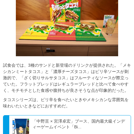
試食会では、3種のサンドと新登場のドリンクが提供された。「メキ
シカンミートタコス」と「濃厚チーズタコス」はピリ辛ソースが刺
激的で、「ざく切りサルサタコス」はフルーティなソースが際立っ
ていた。フラットブレッドはレギュラーブレッドと比べて食べやす
く、モチモチとした食感や腹持ちが良さそうな点が印象的だった。
タコスシリーズは、ピリ辛を食べたいときやメキシカンな雰囲気を
味わいたいときなどにおすすめだ。
「中野亘 × 宮澤卓宏」ブース、国内最大級インデ
ィーゲームイベント「Bi...