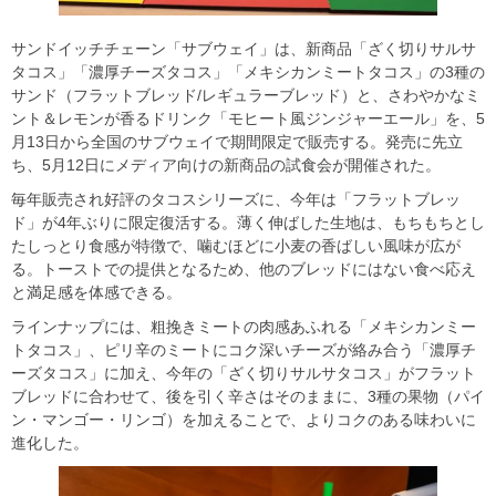
サンドイッチチェーン「サブウェイ」は、新商品「ざく切りサルサ
タコス」「濃厚チーズタコス」「メキシカンミートタコス」の3種の
サンド（フラットブレッド/レギュラーブレッド）と、さわやかなミ
ント＆レモンが香るドリンク「モヒート風ジンジャーエール」を、5
月13日から全国のサブウェイで期間限定で販売する。発売に先立
ち、5月12日にメディア向けの新商品の試食会が開催された。
毎年販売され好評のタコスシリーズに、今年は「フラットブレッ
ド」が4年ぶりに限定復活する。薄く伸ばした生地は、もちもちとし
たしっとり食感が特徴で、噛むほどに小麦の香ばしい風味が広が
る。トーストでの提供となるため、他のブレッドにはない食べ応え
と満足感を体感できる。
ラインナップには、粗挽きミートの肉感あふれる「メキシカンミー
トタコス」、ピリ辛のミートにコク深いチーズが絡み合う「濃厚チ
ーズタコス」に加え、今年の「ざく切りサルサタコス」がフラット
ブレッドに合わせて、後を引く辛さはそのままに、3種の果物（パイ
ン・マンゴー・リンゴ）を加えることで、よりコクのある味わいに
進化した。