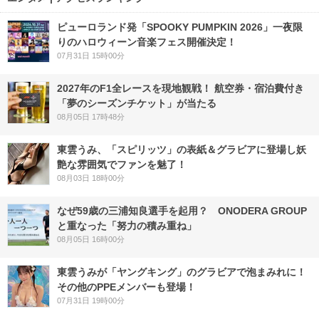
ピューロランド発「SPOOKY PUMPKIN 2026」一夜限
りのハロウィーン音楽フェス開催決定！
07月31日 15時00分
2027年のF1全レースを現地観戦！ 航空券・宿泊費付き
「夢のシーズンチケット」が当たる
08月05日 17時48分
東雲うみ、「スピリッツ」の表紙＆グラビアに登場し妖
艶な雰囲気でファンを魅了！
08月03日 18時00分
なぜ59歳の三浦知良選手を起用？ ONODERA GROUP
と重なった「努力の積み重ね」
08月05日 16時00分
東雲うみが「ヤングキング」のグラビアで泡まみれに！
その他のPPEメンバーも登場！
07月31日 19時00分