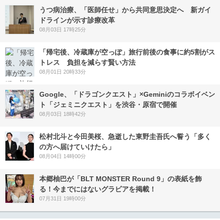
うつ病治療、「医師任せ」から共同意思決定へ 新ガイ
ドラインが示す診療改革
08月03日 17時25分
「帰宅後、冷蔵庫が空っぽ」旅行前後の食事に約5割がス
トレス 負担を減らす賢い方法
08月01日 20時33分
Google、「ドラゴンクエスト」×Geminiのコラボイベン
ト「ジェミニクエスト」を渋谷・原宿で開催
08月03日 18時42分
松村北斗と今田美桜、急逝した東野圭吾氏へ誓う「多く
の方へ届けていけたら」
08月04日 14時00分
本郷柚巴が「BLT MONSTER Round 9」の表紙を飾
る！今までにはないグラビアを掲載！
07月31日 19時00分