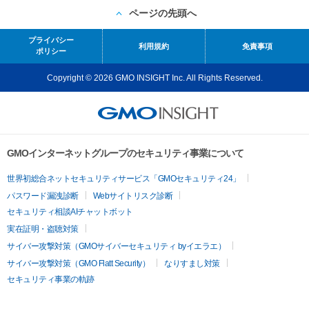
ページの先頭へ
プライバシー
利用規約
免責事項
ポリシー
Copyright © 2026 GMO INSIGHT Inc. All Rights Reserved.
GMOインターネットグループのセキュリティ事業について
世界初総合ネットセキュリティサービス「GMOセキュリティ24」
パスワード漏洩診断
Webサイトリスク診断
セキュリティ相談AIチャットボット
実在証明・盗聴対策
サイバー攻撃対策（GMOサイバーセキュリティ byイエラエ）
サイバー攻撃対策（GMO Flatt Security）
なりすまし対策
セキュリティ事業の軌跡