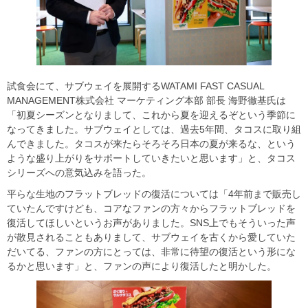
試食会にて、サブウェイを展開するWATAMI FAST CASUAL
MANAGEMENT株式会社 マーケティング本部 部長 海野徹基氏は
「初夏シーズンとなりまして、これから夏を迎えるぞという季節に
なってきました。サブウェイとしては、過去5年間、タコスに取り組
んできました。タコスが来たらそろそろ日本の夏が来るな、という
ような盛り上がりをサポートしていきたいと思います」と、タコス
シリーズへの意気込みを語った。
平らな生地のフラットブレッドの復活については「4年前まで販売し
ていたんですけども、コアなファンの方々からフラットブレッドを
復活してほしいというお声がありました。SNS上でもそういった声
が散見されることもありまして、サブウェイを古くから愛していた
だいてる、ファンの方にとっては、非常に待望の復活という形にな
るかと思います」と、ファンの声により復活したと明かした。