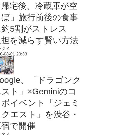
「帰宅後、冷蔵庫が空
っぽ」旅行前後の食事
に約5割がストレス
負担を減らす賢い方法
ンタメ
6-08-01 20:33
oogle、「ドラゴンク
スト」×Geminiのコ
ラボイベント「ジェミ
ニクエスト」を渋谷・
原宿で開催
ンタメ