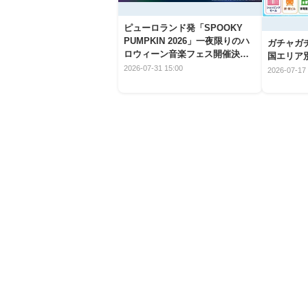
ピューロランド発「SPOOKY
PUMPKIN 2026」一夜限りのハ
ガチャガ
ロウィーン音楽フェス開催決
国エリア別
定！
2026-07-31 15:00
2026-07-17 