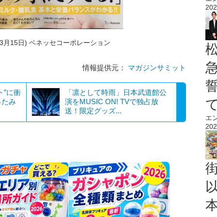
202
年03月15日) ベネッセコーポレーション
情報提供元：
マガジンサミット
ト”に衝
「凛として時雨」日本武道館公
ったみ
演をMUSIC ON! TVで独占放
送！限定グッズ...
エ
202