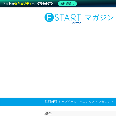
無料診断
マガジン
E START トップページ
>
エンタメ
>
マガジン
総合