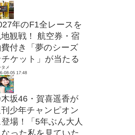
027年のF1全レースを
現地観戦！ 航空券・宿
泊費付き「夢のシーズ
ンチケット」が当たる
ンタメ
6-08-05 17:48
乃木坂46・賀喜遥香が
週刊少年チャンピオン
に登場！「5年ぶん大人
になった私を見ていた