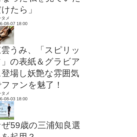
だけたら」
ンタメ
6-08-07 18:00
東雲うみ、「スピリッ
ツ」の表紙＆グラビア
に登場し妖艶な雰囲気
でファンを魅了！
ンタメ
6-08-03 18:00
なぜ59歳の三浦知良選
手を起用？