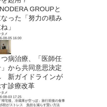
NODERA GROUPと
重なった「努力の積み
重ね」
ンタメ
6-08-05 16:00
うつ病治療、「医師任
せ」から共同意思決定
へ 新ガイドラインが
示す診療改革
ンタメ
6-08-03 17:25