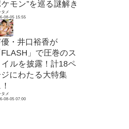
ポケモン”を巡る謎解き
ンタメ
6-08-05 15:55
声優・井口裕香が
「FLASH」で圧巻のス
タイルを披露！計18ペ
ージにわたる大特集
に！
ンタメ
6-08-05 07:00