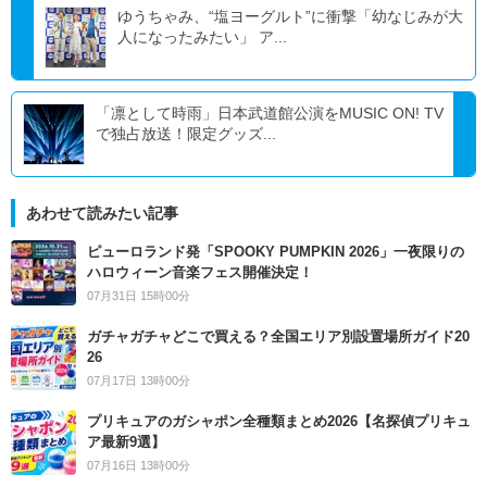
ゆうちゃみ、“塩ヨーグルト”に衝撃「幼なじみが大
人になったみたい」 ア...
「凛として時雨」日本武道館公演をMUSIC ON! TV
で独占放送！限定グッズ...
あわせて読みたい記事
ピューロランド発「SPOOKY PUMPKIN 2026」一夜限りの
ハロウィーン音楽フェス開催決定！
07月31日 15時00分
ガチャガチャどこで買える？全国エリア別設置場所ガイド20
26
07月17日 13時00分
プリキュアのガシャポン全種類まとめ2026【名探偵プリキュ
ア最新9選】
07月16日 13時00分