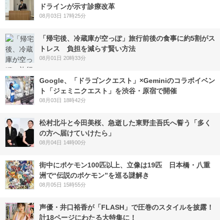
ドラインが示す診療改革
08月03日 17時25分
「帰宅後、冷蔵庫が空っぽ」旅行前後の食事に約5割がス
トレス 負担を減らす賢い方法
08月01日 20時33分
Google、「ドラゴンクエスト」×Geminiのコラボイベン
ト「ジェミニクエスト」を渋谷・原宿で開催
08月03日 18時42分
松村北斗と今田美桜、急逝した東野圭吾氏へ誓う「多く
の方へ届けていけたら」
08月04日 14時00分
街中にポケモン100匹以上、立像は19匹 日本橋・八重
洲で“伝説のポケモン”を巡る謎解き
08月05日 15時55分
声優・井口裕香が「FLASH」で圧巻のスタイルを披露！
計18ページにわたる大特集に！