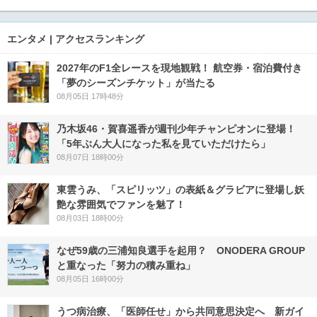
エンタメ | アクセスランキング
2027年のF1全レースを現地観戦！ 航空券・宿泊費付き
「夢のシーズンチケット」が当たる
08月05日 17時48分
乃木坂46・賀喜遥香が週刊少年チャンピオンに登場！
「5年ぶん大人になった私を見ていただけたら」
08月07日 18時00分
東雲うみ、「スピリッツ」の表紙＆グラビアに登場し妖
艶な雰囲気でファンを魅了！
08月03日 18時00分
なぜ59歳の三浦知良選手を起用？ ONODERA GROUP
と重なった「努力の積み重ね」
08月05日 16時00分
うつ病治療、「医師任せ」から共同意思決定へ 新ガイ