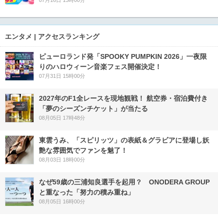
エンタメ | アクセスランキング
ピューロランド発「SPOOKY PUMPKIN 2026」一夜限
りのハロウィーン音楽フェス開催決定！
07月31日 15時00分
2027年のF1全レースを現地観戦！ 航空券・宿泊費付き
「夢のシーズンチケット」が当たる
08月05日 17時48分
東雲うみ、「スピリッツ」の表紙＆グラビアに登場し妖
艶な雰囲気でファンを魅了！
08月03日 18時00分
なぜ59歳の三浦知良選手を起用？ ONODERA GROUP
と重なった「努力の積み重ね」
08月05日 16時00分