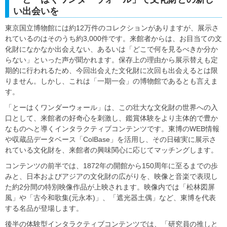
い出会いを
東京国立博物館には約12万件のコレクションがありますが、展示さ
れているのはそのうち約3,000件です。来館者からは、お目当ての文
化財になかなか出会えない、あるいは「どこで何を見るべきか分か
らない」といった声が聞かれます。保存上の理由から展示替えも定
期的に行われるため、今回出会えた文化財に次回も出会えるとは限
りません。しかし、これは「一期一会」の博物館であるとも言えま
す。
「とーはくワンダーウォール」は、この壮大な文化財の世界への入
口として、来館者の好奇心を刺激し、鑑賞体験をより主体的で豊か
なものへと導くインタラクティブコンテンツです。東博のWEB情報
や収蔵品データベース「ColBase」を活用し、その日確実に展示さ
れている文化財を、来館者の興味関心に応じてマッチングします。
コンテンツの前半では、1872年の開館から150周年に至るまでの歩
みと、日本およびアジアの文化財の広がりを、映像と音楽で表現し
た約2分間の特別映像作品が上映されます。映像内では「松林図屏
風」や「古今和歌集(元永本)」、「遮光器土偶」など、東博を代表
する名品が登場します。
後半の体験型インタラクティブコンテンツでは、「研究員の推しと