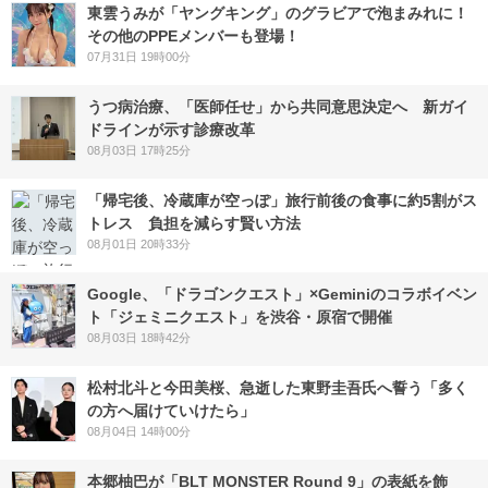
東雲うみが「ヤングキング」のグラビアで泡まみれに！
その他のPPEメンバーも登場！
07月31日 19時00分
うつ病治療、「医師任せ」から共同意思決定へ 新ガイ
ドラインが示す診療改革
08月03日 17時25分
「帰宅後、冷蔵庫が空っぽ」旅行前後の食事に約5割がス
トレス 負担を減らす賢い方法
08月01日 20時33分
Google、「ドラゴンクエスト」×Geminiのコラボイベン
ト「ジェミニクエスト」を渋谷・原宿で開催
08月03日 18時42分
松村北斗と今田美桜、急逝した東野圭吾氏へ誓う「多く
の方へ届けていけたら」
08月04日 14時00分
本郷柚巴が「BLT MONSTER Round 9」の表紙を飾