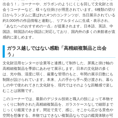
出会う！」コーナーや、ガラポンのようにくじを回して文化財と出
会うコーナーなど、様々な仕掛けが用意されています。6種類の切り
口からランダムに選ばれた4つのコンテンツが、当日展示されている
約3,000件の作品情報と連動し、リアルタイムに生成・表示され、
「あなたへのおすすめの一点」が提案されます。日本語、英語、中
国語、韓国語の4か国語に対応しており、国内外の多くの来館者が直
感的に楽しめます。
ガラス越しではない感動「高精細複製品と出会
う」
文化財活用センターが企業等と連携して制作した、屏風と掛け軸の
高精細複製品を季節にあわせて展示します。日本の文化財の多く
は、光や熱、湿度に弱く、厳重な管理のもと、年間の展示日数にも
制限が設けられています。本来、人の手から手へ受け渡され、暮ら
しの中で使われてきた文化財を、現代ではそのような距離感で楽し
むことは困難です。
このコーナーでは、最新のデジタル技術と職人の技によって本物そ
っくりに制作された高精細複製品を、ガラスケースなしで細部まで
じっくり鑑賞できます。間近で見て、感じ、そこから広がる景色や
空間を想像する、本物ではできない複製品ならではの鑑賞体験が可