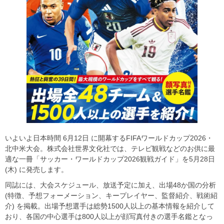
いよいよ日本時間 6月12日 に開幕するFIFAワールドカップ2026・
北中米大会。株式会社世界文化社では、テレビ観戦などのお供に最
適な一冊「サッカー・ワールドカップ2026観戦ガイド」を5月28日
(木) に発売します。
同誌には、大会スケジュール、放送予定に加え、出場48か国の分析
(特徴、予想フォーメーション、キープレイヤー、監督紹介、戦術紹
介) を掲載。出場予想選手は総勢1500人以上の基本情報を紹介して
おり、各国の中心選手は800人以上が顔写真付きの選手名鑑となっ