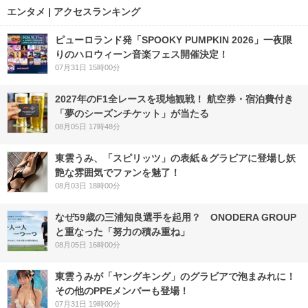
エンタメ | アクセスランキング
ピューロランド発「SPOOKY PUMPKIN 2026」一夜限
りのハロウィーン音楽フェス開催決定！
07月31日 15時00分
2027年のF1全レースを現地観戦！ 航空券・宿泊費付き
「夢のシーズンチケット」が当たる
08月05日 17時48分
東雲うみ、「スピリッツ」の表紙＆グラビアに登場し妖
艶な雰囲気でファンを魅了！
08月03日 18時00分
なぜ59歳の三浦知良選手を起用？ ONODERA GROUP
と重なった「努力の積み重ね」
08月05日 16時00分
東雲うみが「ヤングキング」のグラビアで泡まみれに！
その他のPPEメンバーも登場！
07月31日 19時00分