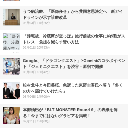
うつ病治療、「医師任せ」から共同意思決定へ 新ガイ
ドラインが示す診療改革
08月03日 17時25分
「帰宅後、冷蔵庫が空っぽ」旅行前後の食事に約5割がス
トレス 負担を減らす賢い方法
08月01日 20時33分
Google、「ドラゴンクエスト」×Geminiのコラボイベン
ト「ジェミニクエスト」を渋谷・原宿で開催
08月03日 18時42分
松村北斗と今田美桜、急逝した東野圭吾氏へ誓う「多く
の方へ届けていけたら」
08月04日 14時00分
本郷柚巴が「BLT MONSTER Round 9」の表紙を飾
る！今までにはないグラビアを掲載！
07月31日 19時00分