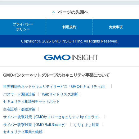
ページの先頭へ
プライバシー
利用規約
免責事項
ポリシー
Copyright © 2026 GMO INSIGHT Inc. All Rights Reserved.
GMOインターネットグループのセキュリティ事業について
世界初総合ネットセキュリティサービス「GMOセキュリティ24」
パスワード漏洩診断
Webサイトリスク診断
セキュリティ相談AIチャットボット
実在証明・盗聴対策
サイバー攻撃対策（GMOサイバーセキュリティ byイエラエ）
サイバー攻撃対策（GMO Flatt Security）
なりすまし対策
セキュリティ事業の軌跡