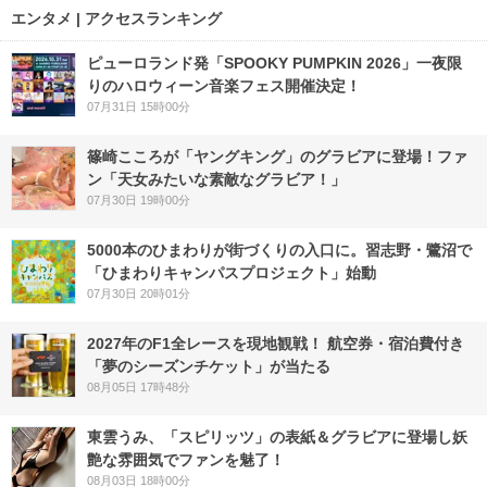
エンタメ | アクセスランキング
ピューロランド発「SPOOKY PUMPKIN 2026」一夜限
りのハロウィーン音楽フェス開催決定！
07月31日 15時00分
篠崎こころが「ヤングキング」のグラビアに登場！ファ
ン「天女みたいな素敵なグラビア！」
07月30日 19時00分
5000本のひまわりが街づくりの入口に。習志野・鷺沼で
「ひまわりキャンパスプロジェクト」始動
07月30日 20時01分
2027年のF1全レースを現地観戦！ 航空券・宿泊費付き
「夢のシーズンチケット」が当たる
08月05日 17時48分
東雲うみ、「スピリッツ」の表紙＆グラビアに登場し妖
艶な雰囲気でファンを魅了！
08月03日 18時00分