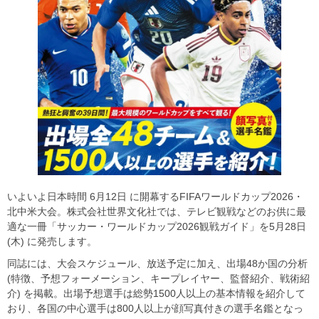
いよいよ日本時間 6月12日 に開幕するFIFAワールドカップ2026・
北中米大会。株式会社世界文化社では、テレビ観戦などのお供に最
適な一冊「サッカー・ワールドカップ2026観戦ガイド」を5月28日
(木) に発売します。
同誌には、大会スケジュール、放送予定に加え、出場48か国の分析
(特徴、予想フォーメーション、キープレイヤー、監督紹介、戦術紹
介) を掲載。出場予想選手は総勢1500人以上の基本情報を紹介して
おり、各国の中心選手は800人以上が顔写真付きの選手名鑑となっ