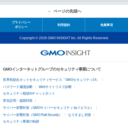
ページの先頭へ
プライバシー
利用規約
免責事項
ポリシー
Copyright © 2026 GMO INSIGHT Inc. All Rights Reserved.
GMOインターネットグループのセキュリティ事業について
世界初総合ネットセキュリティサービス「GMOセキュリティ24」
パスワード漏洩診断
Webサイトリスク診断
セキュリティ相談AIチャットボット
実在証明・盗聴対策
サイバー攻撃対策（GMOサイバーセキュリティ byイエラエ）
サイバー攻撃対策（GMO Flatt Security）
なりすまし対策
セキュリティ事業の軌跡