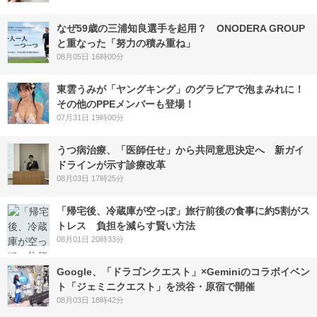
なぜ59歳の三浦知良選手を起用？ ONODERA GROUP
と重なった「努力の積み重ね」
08月05日 16時00分
東雲うみが「ヤングキング」のグラビアで泡まみれに！
その他のPPEメンバーも登場！
07月31日 19時00分
うつ病治療、「医師任せ」から共同意思決定へ 新ガイ
ドラインが示す診療改革
08月03日 17時25分
「帰宅後、冷蔵庫が空っぽ」旅行前後の食事に約5割がス
トレス 負担を減らす賢い方法
08月01日 20時33分
Google、「ドラゴンクエスト」×Geminiのコラボイベン
ト「ジェミニクエスト」を渋谷・原宿で開催
08月03日 18時42分