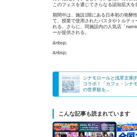
このフェスを通じてさらなる認知拡大を
期間中は、施設1階にある日本初の発酵性
て、授業で使用されたパスタやトルティ
れる。さらに、同施設内の人気店「nam
ーが提供される。
&nbsp;
&nbsp;
シナモロールと浅草文庫(R
コラボ！「カフェ・シナ
の世界観を...
こんな記事も読まれています