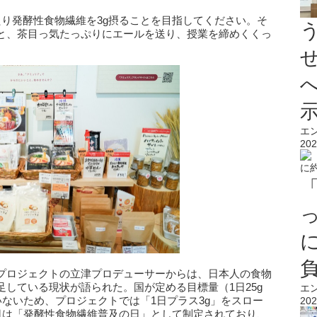
たり発酵性食物繊維を3g摂ることを目指してください。そ
と、茶目っ気たっぷりにエールを送り、授業を締めくくっ
エ
202
プロジェクトの立津プロデューサーからは、日本人の食物
している現状が語られた。国が定める目標量（1日25g
エ
いないため、プロジェクトでは「1日プラス3g」をスロー
202
8日は「発酵性食物繊維普及の日」として制定されており、