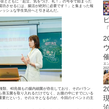
の音とともに「起立、気をつけ、礼！」の号令で始まった
成功させるには、腸活が絶対に必要です！」と集まった報
レッシュな学生気分へと引き込んだ。
「
エ
202
2
0種類、40兆個もの腸内細菌が存在しており、そのバラン
ら善玉菌を取り入れるだけでなく、お腹の中にすでにいる
重要だという。そのエサとなるのが、今回のイベントの主