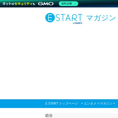
無料診断
マガジン
E START トップページ
>
エンタメ
>
マガジン
総合