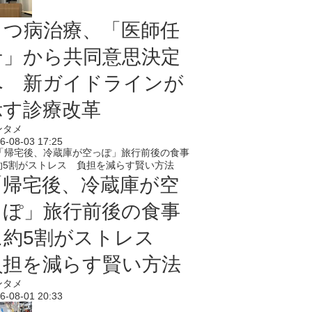
うつ病治療、「医師任
せ」から共同意思決定
へ 新ガイドラインが
示す診療改革
ンタメ
6-08-03 17:25
「帰宅後、冷蔵庫が空
っぽ」旅行前後の食事
に約5割がストレス
負担を減らす賢い方法
ンタメ
6-08-01 20:33