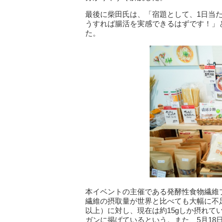
最後に柴田氏は、「宿題として、1日当
うすれば腸活を実感できるはずです！」
た。
本イベントの主催である発酵性食物繊維
繊維の摂取量が世界と比べても大幅に不足
以上）に対し、現在は約15gしか摂れて
ガンに掲げているという。また、5月1