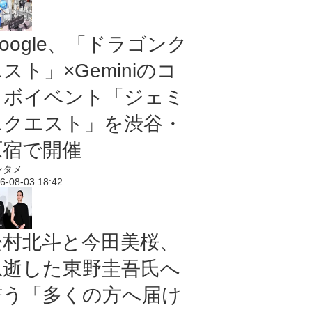
oogle、「ドラゴンク
スト」×Geminiのコ
ラボイベント「ジェミ
ニクエスト」を渋谷・
原宿で開催
ンタメ
6-08-03 18:42
松村北斗と今田美桜、
急逝した東野圭吾氏へ
誓う「多くの方へ届け