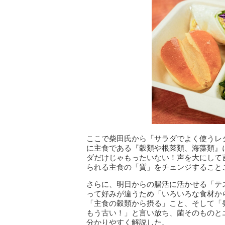
ここで柴田氏から「サラダでよく使うレ
に主食である『穀類や根菜類、海藻類』
ダだけじゃもったいない！声を大にして
られる主食の「質」をチェンジすること
さらに、明日からの腸活に活かせる「テ
って好みが違うため「いろいろな食材か
「主食の穀類から摂る」こと、そして「
もう古い！」と言い放ち、菌そのものと
分かりやすく解説した。