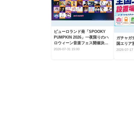
ピューロランド発「SPOOKY
PUMPKIN 2026」一夜限りのハ
ガチャガ
ロウィーン音楽フェス開催決
国エリア別
定！
2026-07-31 15:00
2026-07-17 