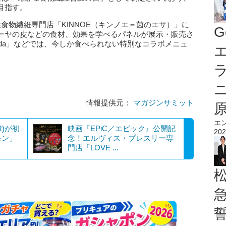
目指す。
食物繊維専門店「KINNOE（キンノエ＝菌のエサ）」に
G
ーヤの皮などの食材、効果を学べるパネルが展示・販売さ
ida」などでは、今しか食べられない特別なコラボメニュ
エ
情報提供元：
マガジンサミット
エ
)が初
映画『EPiC／エピック』公開記
202
モン」
念！エルヴィス・プレスリー専
門店「LOVE ...