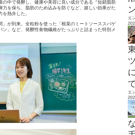
腹の中で発酵し、健康や美容に良い成分である『短鎖脂肪
弾力を保ち、脂肪のため込みを防ぐなど、嬉しい効果がた
力を熱弁した。
エ
202
間」が到来。全粒粉を使った「根菜のミートソーススパゲ
パン」など、発酵性食物繊維がたっぷりと詰まった特別メ
エ
202