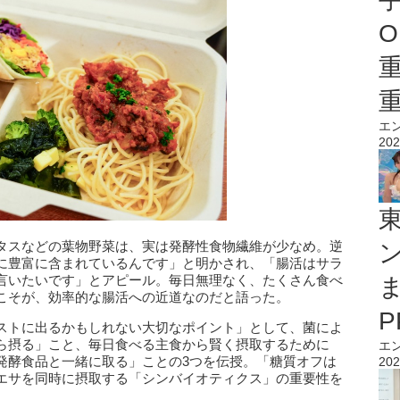
O
エ
202
タスなどの葉物野菜は、実は発酵性食物繊維が少なめ。逆
に豊富に含まれているんです」と明かされ、「腸活はサラ
言いたいです」とアピール。毎日無理なく、たくさん食べ
こそが、効率的な腸活への近道なのだと語った。
ストに出るかもしれない大切なポイント」として、菌によ
ら摂る」こと、毎日食べる主食から賢く摂取するために
エ
発酵食品と一緒に取る」ことの3つを伝授。「糖質オフは
202
エサを同時に摂取する「シンバイオティクス」の重要性を