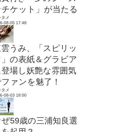
ンチケット」が当たる
ンタメ
6-08-05 17:48
東雲うみ、「スピリッ
ツ」の表紙＆グラビア
に登場し妖艶な雰囲気
でファンを魅了！
ンタメ
6-08-03 18:00
なぜ59歳の三浦知良選
手を起用？