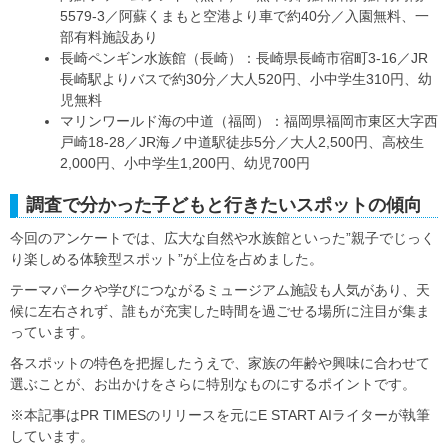
5579-3／阿蘇くまもと空港より車で約40分／入園無料、一
部有料施設あり
長崎ペンギン水族館（長崎）：長崎県長崎市宿町3-16／JR
長崎駅よりバスで約30分／大人520円、小中学生310円、幼
児無料
マリンワールド海の中道（福岡）：福岡県福岡市東区大字西
戸崎18-28／JR海ノ中道駅徒歩5分／大人2,500円、高校生
2,000円、小中学生1,200円、幼児700円
調査で分かった子どもと行きたいスポットの傾向
今回のアンケートでは、広大な自然や水族館といった”親子でじっく
り楽しめる体験型スポット”が上位を占めました。
テーマパークや学びにつながるミュージアム施設も人気があり、天
候に左右されず、誰もが充実した時間を過ごせる場所に注目が集ま
っています。
各スポットの特色を把握したうえで、家族の年齢や興味に合わせて
選ぶことが、お出かけをさらに特別なものにするポイントです。
※本記事はPR TIMESのリリースを元にE START AIライターが執筆
しています。