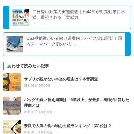
二日酔い対策の実態調査｜約44％が対策効果に不
満、重視される「実感力」
USJ視覚障がい者向け道案内デバイス貸出開始！国
内テーマパーク初のバリ...
あわせて読みたい記事
サプリが続かない本当の理由は？本音調査
08月06日 9時00分
バッグの買い替え周期は「5年以上」が最多―9割が回答した
理由とは
08月05日 13時00分
奈良で人気の食べ物お土産ランキング！第1位は？
08月04日 11時30分