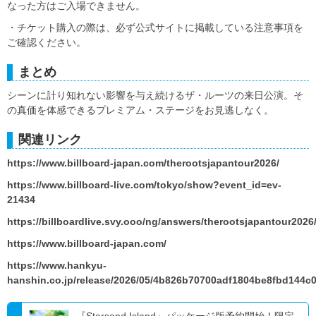
なった方はご入場できません。
・チケット購入の際は、必ず公式サイトに掲載している注意事項を
ご確認ください。
まとめ
シーンに計り知れない影響を与え続けるザ・ルーツの来日公演。そ
の真価を体感できるプレミアム・ステージをお見逃しなく。
関連リンク
https://www.billboard-japan.com/therootsjapantour2026/
https://www.billboard-live.com/tokyo/show?event_id=ev-
21434
https://billboardlive.svy.ooo/ng/answers/therootsjapantour2026
https://www.billboard-japan.com/
https://www.hankyu-
hanshin.co.jp/release/2026/05/4b826b70700adf1804be8fbd144c
『Starsand Island』パッケージ版予約開始！限定