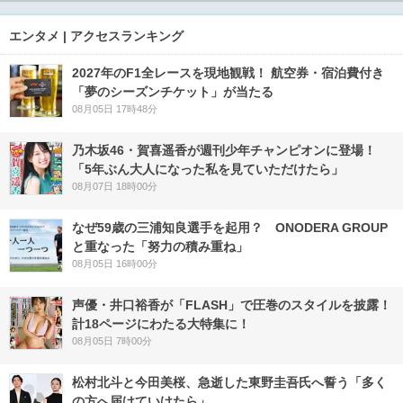
エンタメ | アクセスランキング
2027年のF1全レースを現地観戦！ 航空券・宿泊費付き
「夢のシーズンチケット」が当たる
08月05日 17時48分
乃木坂46・賀喜遥香が週刊少年チャンピオンに登場！
「5年ぶん大人になった私を見ていただけたら」
08月07日 18時00分
なぜ59歳の三浦知良選手を起用？ ONODERA GROUP
と重なった「努力の積み重ね」
08月05日 16時00分
声優・井口裕香が「FLASH」で圧巻のスタイルを披露！
計18ページにわたる大特集に！
08月05日 7時00分
松村北斗と今田美桜、急逝した東野圭吾氏へ誓う「多く
の方へ届けていけたら」