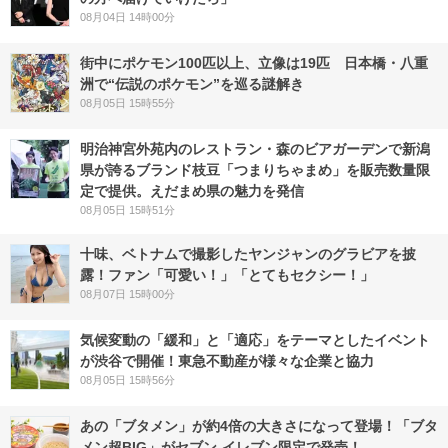
08月04日 14時00分
街中にポケモン100匹以上、立像は19匹 日本橋・八重
洲で“伝説のポケモン”を巡る謎解き
08月05日 15時55分
明治神宮外苑内のレストラン・森のビアガーデンで新潟
県が誇るブランド枝豆「つまりちゃまめ」を販売数量限
定で提供。えだまめ県の魅力を発信
08月05日 15時51分
十味、ベトナムで撮影したヤンジャンのグラビアを披
露！ファン「可愛い！」「とてもセクシー！」
08月07日 15時00分
気候変動の「緩和」と「適応」をテーマとしたイベント
が渋谷で開催！東急不動産が様々な企業と協力
08月05日 15時56分
あの「ブタメン」が約4倍の大きさになって登場！「ブタ
メン超BIG」がセブン‐イレブン限定で発売！