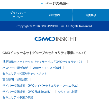
ページの先頭へ
プライバシー
利用規約
免責事項
ポリシー
Copyright © 2026 GMO INSIGHT Inc. All Rights Reserved.
GMOインターネットグループのセキュリティ事業について
世界初総合ネットセキュリティサービス「GMOセキュリティ24」
パスワード漏洩診断
Webサイトリスク診断
セキュリティ相談AIチャットボット
実在証明・盗聴対策
サイバー攻撃対策（GMOサイバーセキュリティ byイエラエ）
サイバー攻撃対策（GMO Flatt Security）
なりすまし対策
セキュリティ事業の軌跡