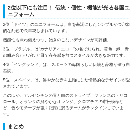
2位以下にも注目！ 伝統・個性・機能が光る各国ユ
ニフォーム
2位「ドイツ」のユニフォームは、白を基調にしたシンプルかつ印象
的な配色で長年親しまれています。
機能性も兼ね備えつつ、飽きのこないデザインが高評価。
3位「ブラジル」は“カナリアイエロー”の名で知られ、黄色・緑・青
の組み合わせがひと目で存在感を放つスタイルが大きな魅力です。
4位「イングランド」は、スポーツの母国らしい伝統と品格が漂う白
基調。
5位「スペイン」は、鮮やかな赤を主軸にした情熱的なデザインが愛
されています。
このほか、アルゼンチンの青と白のストライプ、フランスのトリコ
ロール、オランダの鮮やかなオレンジ、クロアチアの市松模様な
ど、色やモチーフが強く記憶に残るチームがランクインしていま
す。
まとめ