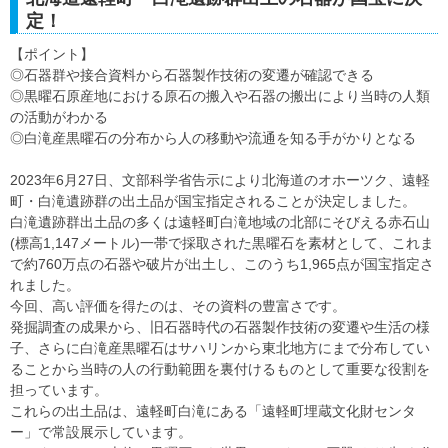
定！
【ポイント】
◎石器群や接合資料から石器製作技術の変遷が確認できる
◎黒曜石原産地における原石の搬入や石器の搬出により当時の人類
の活動がわかる
◎白滝産黒曜石の分布から人の移動や流通を知る手がかりとなる
2023年6月27日、文部科学省告示により北海道のオホーツク、遠軽
町・白滝遺跡群の出土品が国宝指定されることが決定しました。
白滝遺跡群出土品の多くは遠軽町白滝地域の北部にそびえる赤石山
(標高1,147メートル)一帯で採取された黒曜石を素材として、これま
で約760万点の石器や破片が出土し、このうち1,965点が国宝指定さ
れました。
今回、高い評価を得たのは、その資料の豊富さです。
発掘調査の成果から、旧石器時代の石器製作技術の変遷や生活の様
子、さらに白滝産黒曜石はサハリンから東北地方にまで分布してい
ることから当時の人の行動範囲を裏付けるものとして重要な役割を
担っています。
これらの出土品は、遠軽町白滝にある「遠軽町埋蔵文化財センタ
ー」で常設展示しています。