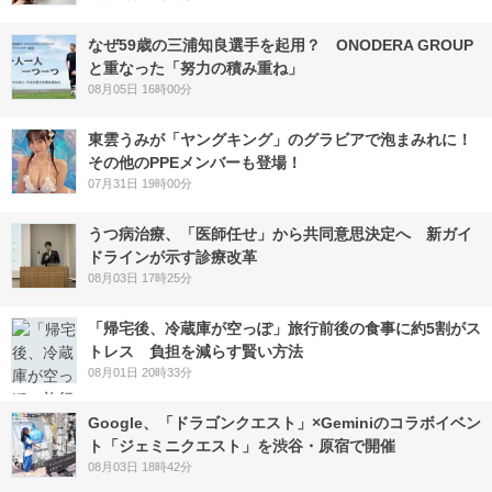
なぜ59歳の三浦知良選手を起用？ ONODERA GROUP
と重なった「努力の積み重ね」
08月05日 16時00分
東雲うみが「ヤングキング」のグラビアで泡まみれに！
その他のPPEメンバーも登場！
07月31日 19時00分
うつ病治療、「医師任せ」から共同意思決定へ 新ガイ
ドラインが示す診療改革
08月03日 17時25分
「帰宅後、冷蔵庫が空っぽ」旅行前後の食事に約5割がス
トレス 負担を減らす賢い方法
08月01日 20時33分
Google、「ドラゴンクエスト」×Geminiのコラボイベン
ト「ジェミニクエスト」を渋谷・原宿で開催
08月03日 18時42分