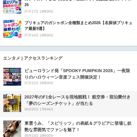
26
07月17日 13時00分
プリキュアのガシャポン全種類まとめ2026【名探偵プリキュ
ア最新9選】
07月16日 13時00分
エンタメ | アクセスランキング
ピューロランド発「SPOOKY PUMPKIN 2026」一夜限
りのハロウィーン音楽フェス開催決定！
07月31日 15時00分
2027年のF1全レースを現地観戦！ 航空券・宿泊費付き
「夢のシーズンチケット」が当たる
08月05日 17時48分
東雲うみ、「スピリッツ」の表紙＆グラビアに登場し妖
艶な雰囲気でファンを魅了！
08月03日 18時00分