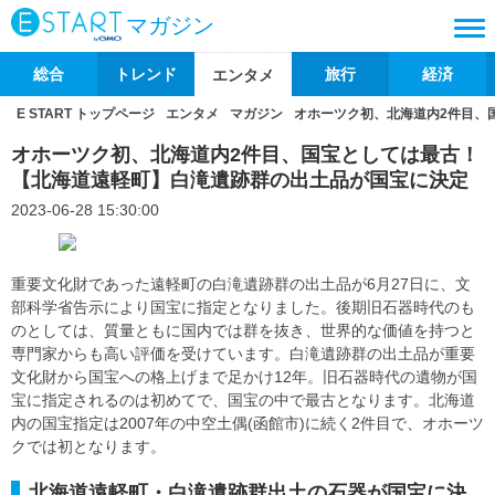
マガジン
総合
トレンド
旅行
経済
エンタメ
E START トップページ
エンタメ
マガジン
オホーツク初、北海道内2件目、
オホーツク初、北海道内2件目、国宝としては最古！
【北海道遠軽町】白滝遺跡群の出土品が国宝に決定
2023-06-28 15:30:00
重要文化財であった遠軽町の白滝遺跡群の出土品が6月27日に、文
部科学省告示により国宝に指定となりました。後期旧石器時代のも
のとしては、質量ともに国内では群を抜き、世界的な価値を持つと
専門家からも高い評価を受けています。白滝遺跡群の出土品が重要
文化財から国宝への格上げまで足かけ12年。旧石器時代の遺物が国
宝に指定されるのは初めてで、国宝の中で最古となります。北海道
内の国宝指定は2007年の中空土偶(函館市)に続く2件目で、オホーツ
クでは初となります。
北海道遠軽町・白滝遺跡群出土の石器が国宝に決