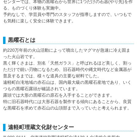
センターでは、本物の黒曜石から世界に1つだけの石器(やり先)を作
る、ものづくり体験も実施中。
予約なしで、学芸員や専門のスタッフが指導しますので、いつもで
も気軽に楽しく安全に体験できます。
黒曜石とは
約220万年前の火山活動によって噴出したマグマが急速に冷え固ま
った火山岩です。
黒く輝くさまは、別名「天然ガラス」と呼ばれるほど美しく、割っ
ただけで鋭い刃物になるため、旧石器時代や縄文時代など金属器が
普及するまでは、様々な道具の主要な材料でした。
遠軽町白滝地域の赤石山は、国内最大級の黒曜石産地であり、いく
つもの黒曜石露頭が確認されています。
露頭では大形の黒曜石の原石を入手することができます。
特に旧石器時代には大形石器を製作する傾向にあることから、良質
な黒曜石を求めて赤石山の山頂部まで入っていたと考えられます。
遠軽町埋蔵文化財センター