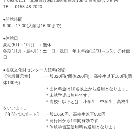
〒099-0111 北海道紋別郡遠軽町白滝138-1 白滝総合支所内
TEL：0158-48-2020
●開館時間
9:00～17:00(入館は16:30まで)
●休館日
夏期(5月～10月) ：無休
冬期(11月～翌4月)：土・日・祝日、年末年始(12/31～1/5まで)休館
日
●埋蔵文化財センター入館料(2階)
【常設展示室】 ：一般320円(*団体260円)、高校生以下160円(団
体130円)
＊団体料金は10名以上から適用となります。
＊未就学児は無料です。
＊高校生以下とは、小学生、中学生、高校生
をいいます。
【年間パスポート】：一般1,050円、高校生以下530円
＊発行日から1年間有効です
＊体験学習室使用料も適用となります