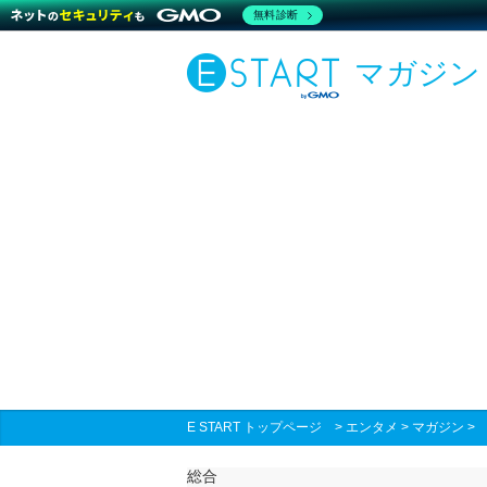
無料診断
マガジン
E START トップページ
>
エンタメ
>
マガジン
総合