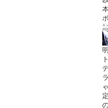
エ
202