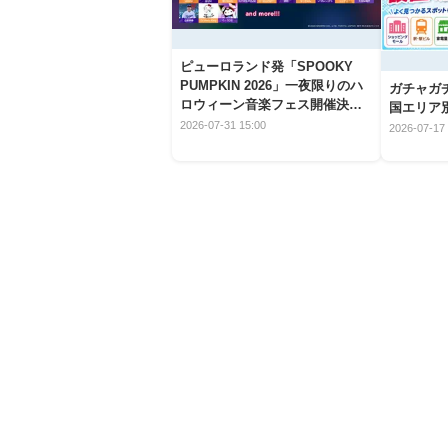
ピューロランド発「SPOOKY
PUMPKIN 2026」一夜限りのハ
ガチャガ
ロウィーン音楽フェス開催決
国エリア別
定！
2026-07-31 15:00
2026-07-17 