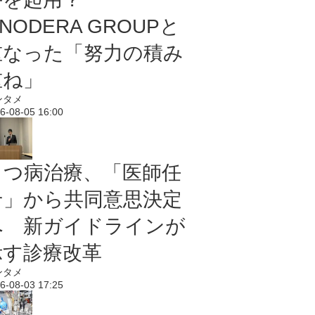
NODERA GROUPと
重なった「努力の積み
重ね」
ンタメ
6-08-05 16:00
うつ病治療、「医師任
せ」から共同意思決定
へ 新ガイドラインが
示す診療改革
ンタメ
6-08-03 17:25