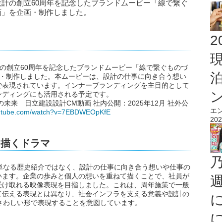
設設計の創立60周年を記念したブランドムービー「線で繋ぐ
画」を企画・制作しました。
2
計の創立60周年を記念したブランドムービー「線で繋ぐものづ
画・制作しました。本ムービーは、設計の仕事に向き合う想い
で表現されています。インナーブランディングを主目的として
ンディングにも活用される予定です。
未来 日立建設設計CM動画 社内公開：2025年12月 社外公
エ
outube.com/watch?v=7EBDWEOpKfE
202
を描くドラマ
単なる歴史紹介ではなく、設計の仕事に向き合う想いや仕事の
います。企業の歩みと個人の想いを重ねて描くことで、社員が
受け取れる映像表現を目指しました。これは、周年施策で一般
て伝える表現とは異なり、社会インフラを支える意義や設計の
さわしい形で表現することを意図しています。