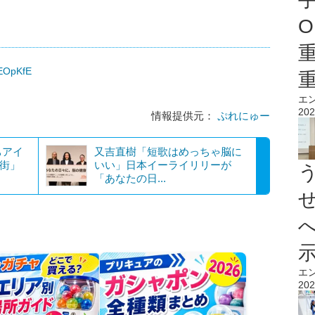
O
WEOpKfE
エ
202
情報提供元：
ぷれにゅー
ちアイ
又吉直樹「短歌はめっちゃ脳に
番街」
いい」日本イーライリリーが
「あなたの日...
エ
202