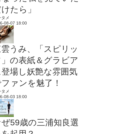
だけたら」
ンタメ
6-08-07 18:00
東雲うみ、「スピリッ
ツ」の表紙＆グラビア
に登場し妖艶な雰囲気
でファンを魅了！
ンタメ
6-08-03 18:00
なぜ59歳の三浦知良選
手を起用？