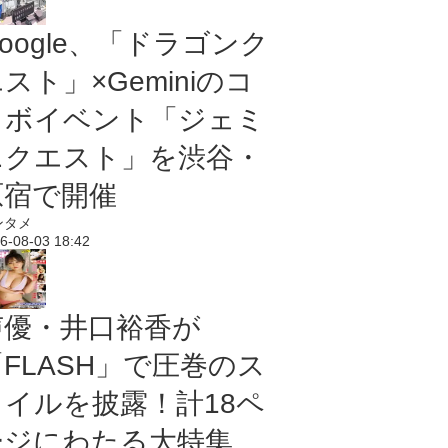
oogle、「ドラゴンク
スト」×Geminiのコ
ラボイベント「ジェミ
ニクエスト」を渋谷・
原宿で開催
ンタメ
6-08-03 18:42
声優・井口裕香が
「FLASH」で圧巻のス
タイルを披露！計18ペ
ージにわたる大特集