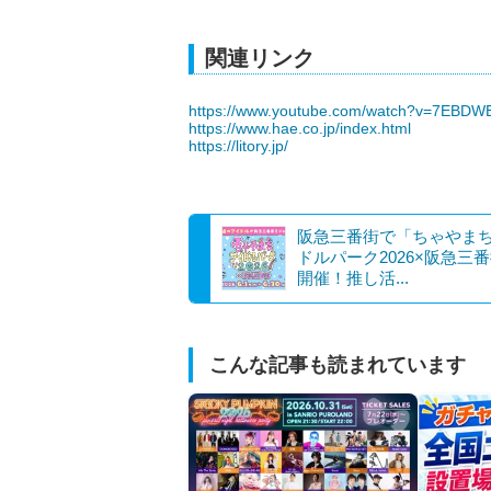
関連リンク
https://www.youtube.com/watch?v=7EBD
https://www.hae.co.jp/index.html
https://litory.jp/
阪急三番街で「ちゃやま
ドルパーク2026×阪急三
開催！推し活...
こんな記事も読まれています