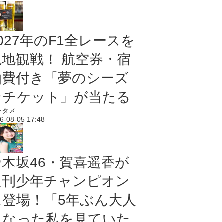
027年のF1全レースを
現地観戦！ 航空券・宿
泊費付き「夢のシーズ
ンチケット」が当たる
ンタメ
6-08-05 17:48
乃木坂46・賀喜遥香が
週刊少年チャンピオン
に登場！「5年ぶん大人
になった私を見ていた