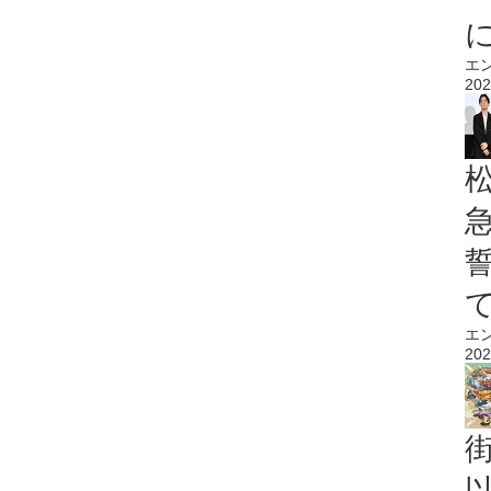
エ
202
エ
202