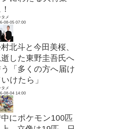
に！
ンタメ
6-08-05 07:00
松村北斗と今田美桜、
急逝した東野圭吾氏へ
誓う「多くの方へ届け
ていけたら」
ンタメ
6-08-04 14:00
街中にポケモン100匹
以上、立像は19匹 日