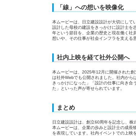
「線」への想いを映像化
本ムービーは、日立建設設計が大切にして
設計した母校の建設をきっかけに設計士を志
年という節目を、企業の歴史と現在働く社
想いや、その仕事が社会インフラを支える
社内上映を経て社外公開へ
本ムービーは、2025年12月に開催された創
は社外Webでも公開されました。社内から
きっかけになった」「設計の仕事に向き合
た」といった声が寄せられています。
まとめ
日立建設設計は、創立60周年を記念し、株式
本ムービーは、企業の歩みと設計士の成長
を表現しています。社内イベントでの上映