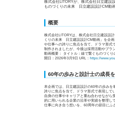
株式会社LITORYが、株式会社日立建
ものづくりの未来 日立建設設計CM動
概要
株式会社LITORYは、株式会社日立建設設
くりの未来 日立建設設計CM動画」を企
や仕事への誇りに焦点を当て、ドラマ形式
制作されましたが、今後は採用活動やブラ
動画概要： タイトル：線で繋ぐものづくりの
開日：2026年3月9日 URL：
https://www.y
60年の歩みと設計士の成長
本企画では、日立建設設計の60年の歩みを
誇りに焦点を当て、ドラマ形式で表現して
自身の仕事やキャリアと重ね合わせながら
的に用いられる企業の沿革や実績を整理し
仕事に向き合う想いを、60周年の節目にふ