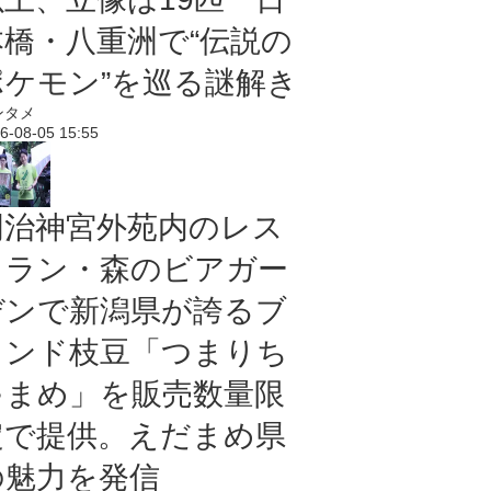
本橋・八重洲で“伝説の
ポケモン”を巡る謎解き
ンタメ
6-08-05 15:55
明治神宮外苑内のレス
トラン・森のビアガー
デンで新潟県が誇るブ
ランド枝豆「つまりち
ゃまめ」を販売数量限
定で提供。えだまめ県
の魅力を発信