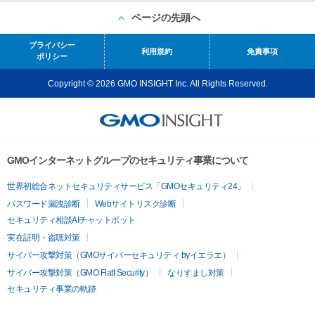
ページの先頭へ
プライバシー
利用規約
免責事項
ポリシー
Copyright © 2026 GMO INSIGHT Inc. All Rights Reserved.
GMOインターネットグループのセキュリティ事業について
世界初総合ネットセキュリティサービス「GMOセキュリティ24」
パスワード漏洩診断
Webサイトリスク診断
セキュリティ相談AIチャットボット
実在証明・盗聴対策
サイバー攻撃対策（GMOサイバーセキュリティ byイエラエ）
サイバー攻撃対策（GMO Flatt Security）
なりすまし対策
セキュリティ事業の軌跡