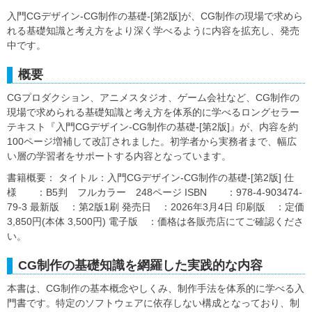
入門CGデザイン-CG制作の基礎-[第2版]が、CG制作の現場で求めら
れる基礎知識と考え方をより深く学べるように内容を拡充し、発売
中です。
概要
CGプロダクション、アニメスタジオ、ゲーム会社など、CG制作の
現場で求められる基礎知識と考え方を体系的に学べるロングセラー
テキスト『入門CGデザイン-CG制作の基礎-[第2版]』が、内容を約
100ページ増補して改訂されました。初学者から実務者まで、幅広
い層の学習者をサポートする内容となっています。
書籍概要： タイトル：入門CGデザイン-CG制作の基礎-[第2版] 仕
様 ：B5判 フルカラー 248ページ ISBN ：978-4-903474-
79-3 最新版 ：第2版1刷 発売日 ：2026年3月4日 印刷版 ：定価
3,850円(本体 3,500円) 電子版 ：価格は各販売店にてご確認くださ
い。
CG制作の基礎知識を網羅した実践的な内容
本書は、CG制作の基本概念やしくみ、制作手法を体系的に学べる入
門書です。特定のソフトウェアに依存しない構成となっており、制