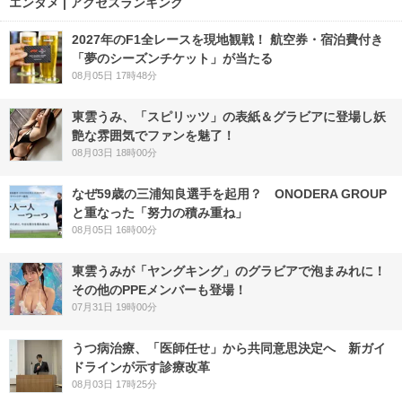
エンタメ | アクセスランキング
2027年のF1全レースを現地観戦！ 航空券・宿泊費付き
「夢のシーズンチケット」が当たる
08月05日 17時48分
東雲うみ、「スピリッツ」の表紙＆グラビアに登場し妖
艶な雰囲気でファンを魅了！
08月03日 18時00分
なぜ59歳の三浦知良選手を起用？ ONODERA GROUP
と重なった「努力の積み重ね」
08月05日 16時00分
東雲うみが「ヤングキング」のグラビアで泡まみれに！
その他のPPEメンバーも登場！
07月31日 19時00分
うつ病治療、「医師任せ」から共同意思決定へ 新ガイ
ドラインが示す診療改革
08月03日 17時25分