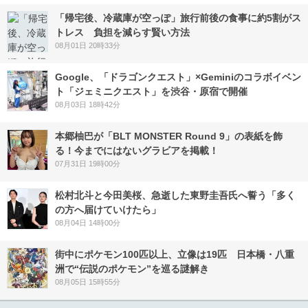
「帰宅後、冷蔵庫が空っぽ」旅行前後の食事に約5割がス
トレス 負担を減らす賢い方法
08月01日 20時33分
Google、「ドラゴンクエスト」×Geminiのコラボイベン
ト「ジェミニクエスト」を渋谷・原宿で開催
08月03日 18時42分
本郷柚巴が「BLT MONSTER Round 9」の表紙を飾
る！今までにはないグラビアを掲載！
07月31日 19時00分
松村北斗と今田美桜、急逝した東野圭吾氏へ誓う「多く
の方へ届けていけたら」
08月04日 14時00分
街中にポケモン100匹以上、立像は19匹 日本橋・八重
洲で“伝説のポケモン”を巡る謎解き
08月05日 15時55分