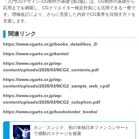
『入門CGデザイン-CG制作の基礎-[第2版]』は、CG制作の基礎から
応用までを網羅し、CGクリエイター検定対策にも活用できる一冊で
す。増補改訂により、さらに充実した内容でCG業界を目指す方々を
支援します。
関連リンク
https://www.cgarts.or.jp/books_detail/bcc_2/
https://www.cgarts.or.jp/kentei/
https://www.cgarts.or.jp/wp-
content/uploads/2026/03/NCG2_contents.pdf
https://www.cgarts.or.jp/wp-
content/uploads/2026/03/NCG2_sample_web_r.pdf
https://www.cgarts.or.jp/wp-
content/uploads/2026/03/NCG2_colophon.pdf
https://www.cgarts.or.jp/books/order_books/
カン・スンシク、初の単独日本ファンコンサート
で感動のステージを披露