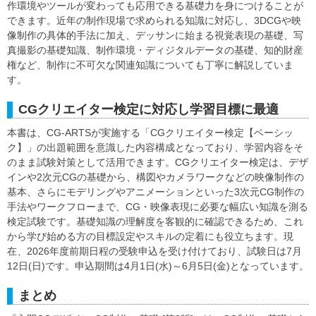
作環境やツールが変わっても応用できる基礎力を身につけることが
できます。近年の制作現場で求められる知識に対応し、3DCGや映
像制作の具体的手法に加え、デッサンに始まる視覚表現の基礎、写
真撮影の基礎知識、制作環境・ディジタルデータの基礎、知的財産
権など、制作に不可欠な関連知識についても丁寧に解説していま
す。
CGクリエイター検定に対応し学習目標に最適
本書は、CG-ARTSが実施する「CGクリエイター検定【ベーシッ
ク】」の出題範囲を意識した内容構成となっており、学習内容をそ
のまま試験対策として活用できます。CGクリエイター検定は、デザ
インや2次元CGの基礎から、構図やカメラワークなどの映像制作の
基本、さらにモデリングやアニメーションといった3次元CG制作の
手法やワークフローまで、CG・映像表現に必要な幅広い知識を測る
検定試験です。基礎知識の理解度を客観的に確認できるため、これ
から学び始める方の目標設定やスキルの定着にも役立ちます。現
在、2026年度前期日程の受験申込を受け付けており、試験日は7月
12日(日)です。申込期間は4月1日(水)～6月5日(金)となっています。
まとめ