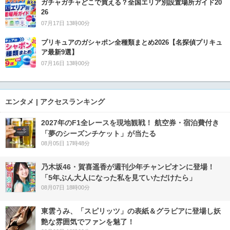
ガチャガチャどこで買える？全国エリア別設置場所ガイド20
26
07月17日 13時00分
プリキュアのガシャポン全種類まとめ2026【名探偵プリキュ
ア最新9選】
07月16日 13時00分
エンタメ | アクセスランキング
2027年のF1全レースを現地観戦！ 航空券・宿泊費付き
「夢のシーズンチケット」が当たる
08月05日 17時48分
乃木坂46・賀喜遥香が週刊少年チャンピオンに登場！
「5年ぶん大人になった私を見ていただけたら」
08月07日 18時00分
東雲うみ、「スピリッツ」の表紙＆グラビアに登場し妖
艶な雰囲気でファンを魅了！