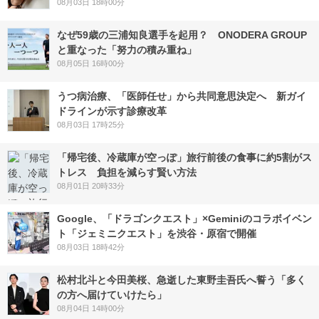
08月03日 18時00分
なぜ59歳の三浦知良選手を起用？ ONODERA GROUP
と重なった「努力の積み重ね」
08月05日 16時00分
うつ病治療、「医師任せ」から共同意思決定へ 新ガイ
ドラインが示す診療改革
08月03日 17時25分
「帰宅後、冷蔵庫が空っぽ」旅行前後の食事に約5割がス
トレス 負担を減らす賢い方法
08月01日 20時33分
Google、「ドラゴンクエスト」×Geminiのコラボイベン
ト「ジェミニクエスト」を渋谷・原宿で開催
08月03日 18時42分
松村北斗と今田美桜、急逝した東野圭吾氏へ誓う「多く
の方へ届けていけたら」
08月04日 14時00分