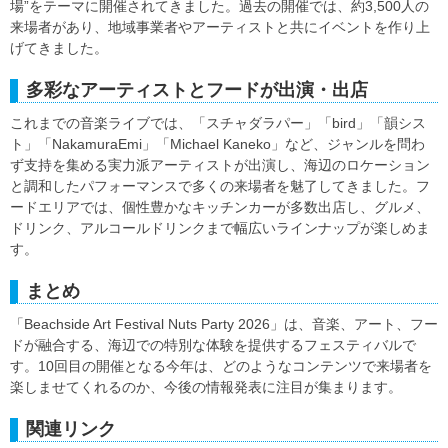
場”をテーマに開催されてきました。過去の開催では、約3,500人の
来場者があり、地域事業者やアーティストと共にイベントを作り上
げてきました。
多彩なアーティストとフードが出演・出店
これまでの音楽ライブでは、「スチャダラパー」「bird」「韻シス
ト」「NakamuraEmi」「Michael Kaneko」など、ジャンルを問わ
ず支持を集める実力派アーティストが出演し、海辺のロケーション
と調和したパフォーマンスで多くの来場者を魅了してきました。フ
ードエリアでは、個性豊かなキッチンカーが多数出店し、グルメ、
ドリンク、アルコールドリンクまで幅広いラインナップが楽しめま
す。
まとめ
「Beachside Art Festival Nuts Party 2026」は、音楽、アート、フー
ドが融合する、海辺での特別な体験を提供するフェスティバルで
す。10回目の開催となる今年は、どのようなコンテンツで来場者を
楽しませてくれるのか、今後の情報発表に注目が集まります。
関連リンク