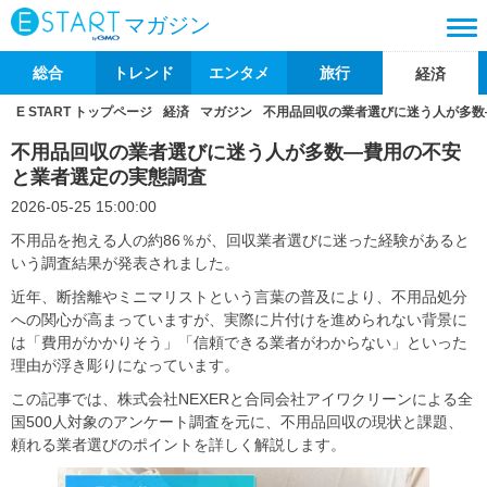
マガジン
総合
トレンド
エンタメ
旅行
経済
E START トップページ
経済
マガジン
不用品回収の業者選びに迷う人が多数
不用品回収の業者選びに迷う人が多数―費用の不安
と業者選定の実態調査
2026-05-25 15:00:00
不用品を抱える人の約86％が、回収業者選びに迷った経験があると
いう調査結果が発表されました。
近年、断捨離やミニマリストという言葉の普及により、不用品処分
への関心が高まっていますが、実際に片付けを進められない背景に
は「費用がかかりそう」「信頼できる業者がわからない」といった
理由が浮き彫りになっています。
この記事では、株式会社NEXERと合同会社アイワクリーンによる全
国500人対象のアンケート調査を元に、不用品回収の現状と課題、
頼れる業者選びのポイントを詳しく解説します。