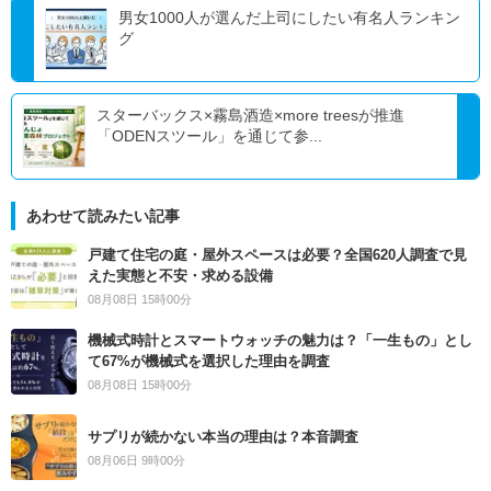
男女1000人が選んだ上司にしたい有名人ランキン
グ
スターバックス×霧島酒造×more treesが推進
「ODENスツール」を通じて参...
あわせて読みたい記事
戸建て住宅の庭・屋外スペースは必要？全国620人調査で見
えた実態と不安・求める設備
08月08日 15時00分
機械式時計とスマートウォッチの魅力は？「一生もの」とし
て67%が機械式を選択した理由を調査
08月08日 15時00分
サプリが続かない本当の理由は？本音調査
08月06日 9時00分