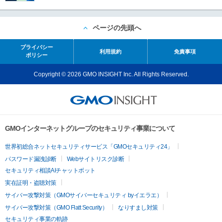
ページの先頭へ
プライバシー
利用規約
免責事項
ポリシー
Copyright © 2026 GMO INSIGHT Inc. All Rights Reserved.
GMOインターネットグループのセキュリティ事業について
世界初総合ネットセキュリティサービス「GMOセキュリティ24」
パスワード漏洩診断
Webサイトリスク診断
セキュリティ相談AIチャットボット
実在証明・盗聴対策
サイバー攻撃対策（GMOサイバーセキュリティ byイエラエ）
サイバー攻撃対策（GMO Flatt Security）
なりすまし対策
セキュリティ事業の軌跡