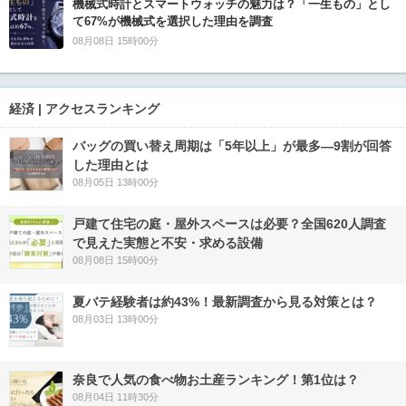
機械式時計とスマートウォッチの魅力は？「一生もの」とし
て67%が機械式を選択した理由を調査
08月08日 15時00分
経済 | アクセスランキング
バッグの買い替え周期は「5年以上」が最多―9割が回答
した理由とは
08月05日 13時00分
戸建て住宅の庭・屋外スペースは必要？全国620人調査
で見えた実態と不安・求める設備
08月08日 15時00分
夏バテ経験者は約43%！最新調査から見る対策とは？
08月03日 13時00分
奈良で人気の食べ物お土産ランキング！第1位は？
08月04日 11時30分