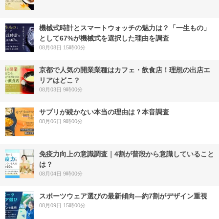
機械式時計とスマートウォッチの魅力は？「一生もの」
として67%が機械式を選択した理由を調査
08月08日 15時00分
京都で人気の開業業種はカフェ・飲食店！理想の出店エ
リアはどこ？
08月03日 9時00分
サプリが続かない本当の理由は？本音調査
08月06日 9時00分
免疫力向上の意識調査｜4割が普段から意識していること
は？
08月04日 9時00分
スポーツウェア選びの最新傾向―約7割がデザイン重視
08月09日 15時00分