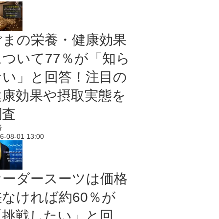
ごまの栄養・健康効果
について77％が「知ら
ない」と回答！注目の
健康効果や摂取実態を
調査
済
6-08-01 13:00
オーダースーツは価格
差なければ約60％が
「挑戦したい」と回