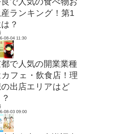
奈良で人気の食べ物お
土産ランキング！第1
位は？
済
6-08-04 11:30
京都で人気の開業業種
はカフェ・飲食店！理
想の出店エリアはど
こ？
済
6-08-03 09:00