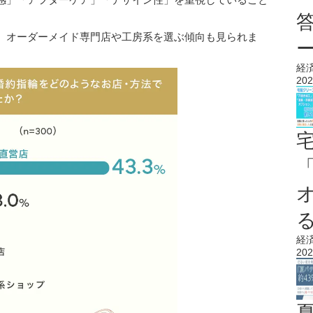
、オーダーメイド専門店や工房系を選ぶ傾向も見られま
経
202
経
202