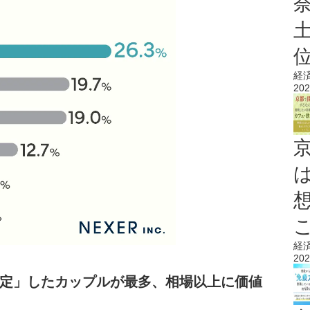
経
202
経
202
定」したカップルが最多、相場以上に価値