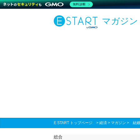
無料診断
マガジン
E START トップページ
>
経済
>
マガジン
>
結
総合