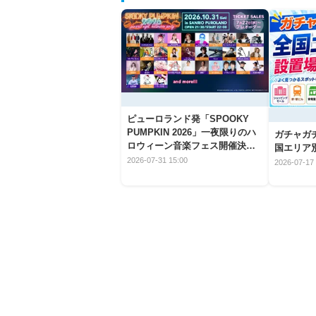
ピューロランド発「SPOOKY
PUMPKIN 2026」一夜限りのハ
ガチャガ
ロウィーン音楽フェス開催決
国エリア別
定！
2026-07-31 15:00
2026-07-17 