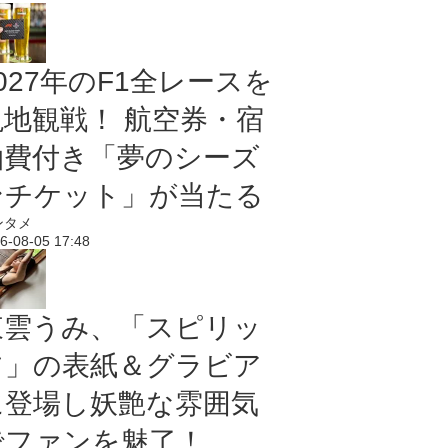
027年のF1全レースを
現地観戦！ 航空券・宿
泊費付き「夢のシーズ
ンチケット」が当たる
ンタメ
6-08-05 17:48
東雲うみ、「スピリッ
ツ」の表紙＆グラビア
に登場し妖艶な雰囲気
でファンを魅了！