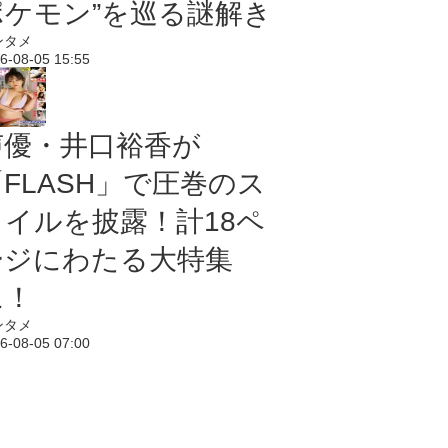
ポケモン”を巡る謎解き
ンタメ
6-08-05 15:55
声優・井口裕香が
「FLASH」で圧巻のス
タイルを披露！計18ペ
ージにわたる大特集
に！
ンタメ
6-08-05 07:00