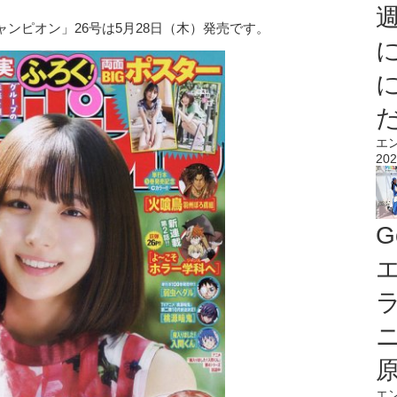
ンピオン」26号は5月28日（木）発売です。
エ
202
G
エ
エ