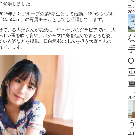
に登場しました。
エ
202
025年よりグループの第5期生として活動。16thシングル
CanCam」の専属モデルとしても活躍しています。
せている大野さんが表紙に。中ページのグラビアでは、大
シャボン玉を吹く姿や、パジャマに身を包んでまどろむ姿、
ている姿などを掲載。日向坂46の未来を担う大野さんの
れています。
O
エ
202