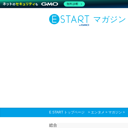
無料診断
マガジン
E START トップページ
>
エンタメ
>
マガジン
総合