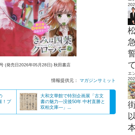
202
 (発売日2026年05月28日) 秋田書店
エ
202
情報提供元：
マガジンサミット
の
大和文華館で特別企画展「古文
開催！プ
書の魅力―没後50年 中村直勝と
双柏文庫―」...