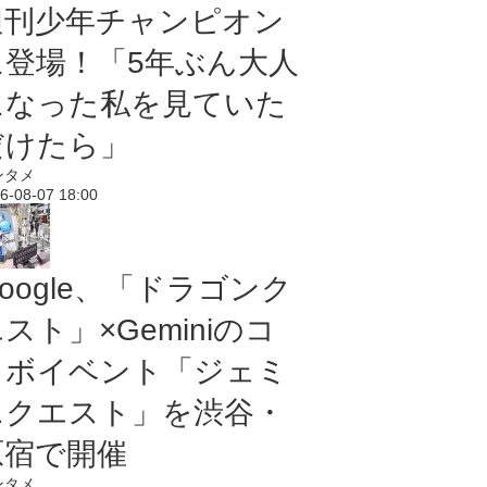
週刊少年チャンピオン
に登場！「5年ぶん大人
になった私を見ていた
だけたら」
ンタメ
6-08-07 18:00
oogle、「ドラゴンク
スト」×Geminiのコ
ラボイベント「ジェミ
ニクエスト」を渋谷・
原宿で開催
ンタメ