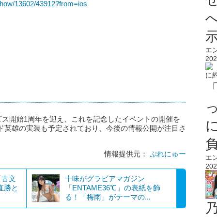
/show/13602/43912?from=ios
エ
202
ービス開始1周年を迎え、これを記念したイベントの開催を
ド英雄の実装も予定されており、今後の情報公開が注目さ
情報提供元：
ぷれにゅー
エ
202
「古文
十味がグラビアマガジン
直勝と
「ENTAME36℃」の表紙を飾
る！「梅雨」がテーマの...