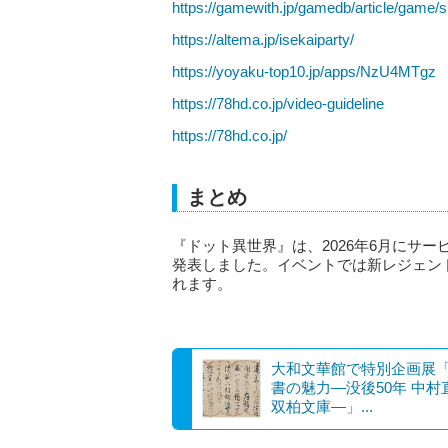
https://gamewith.jp/gamedb/article/game
https://altema.jp/isekaiparty/
https://yoyaku-top10.jp/apps/NzU4MTgz
https://78hd.co.jp/video-guideline
https://78hd.co.jp/
まとめ
『ドット異世界』は、2026年6月にサ
発表しました。イベントでは新レジェン
れます。
大和文華館で特別企画展
書の魅力―没後50年 中村
双柏文庫―」...