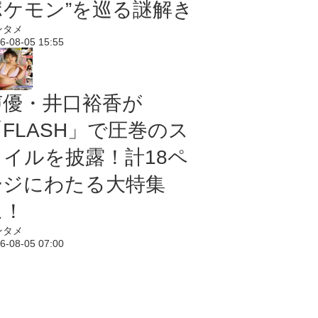
ポケモン”を巡る謎解き
ンタメ
6-08-05 15:55
声優・井口裕香が
「FLASH」で圧巻のス
タイルを披露！計18ペ
ージにわたる大特集
に！
ンタメ
6-08-05 07:00