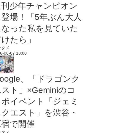
週刊少年チャンピオン
に登場！「5年ぶん大人
になった私を見ていた
だけたら」
ンタメ
6-08-07 18:00
oogle、「ドラゴンク
スト」×Geminiのコ
ラボイベント「ジェミ
ニクエスト」を渋谷・
原宿で開催
ンタメ