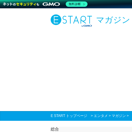
無料診断
マガジン
E START トップページ
>
エンタメ
>
マガジン
総合