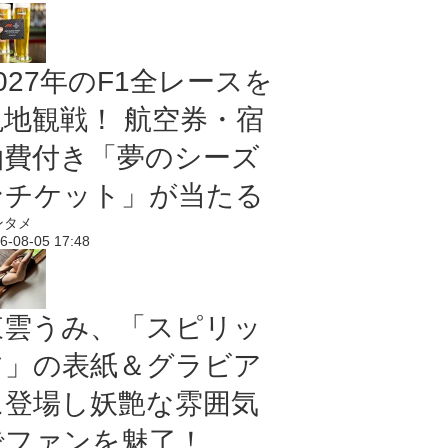
027年のF1全レースを
現地観戦！ 航空券・宿
泊費付き「夢のシーズ
ンチケット」が当たる
ンタメ
6-08-05 17:48
東雲うみ、「スピリッ
ツ」の表紙＆グラビア
に登場し妖艶な雰囲気
でファンを魅了！