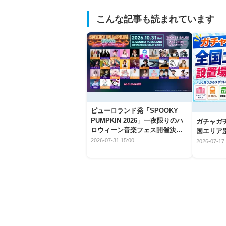
こんな記事も読まれています
ピューロランド発「SPOOKY
PUMPKIN 2026」一夜限りのハ
ガチャガ
ロウィーン音楽フェス開催決
国エリア別
定！
2026-07-31 15:00
2026-07-17 