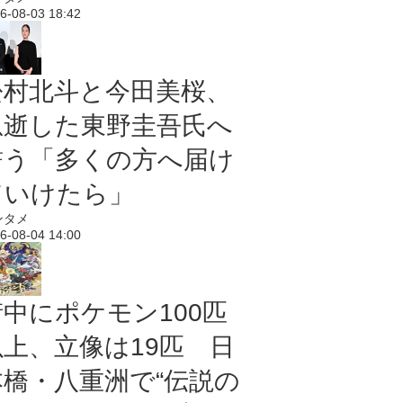
6-08-03 18:42
松村北斗と今田美桜、
急逝した東野圭吾氏へ
誓う「多くの方へ届け
ていけたら」
ンタメ
6-08-04 14:00
街中にポケモン100匹
以上、立像は19匹 日
本橋・八重洲で“伝説の