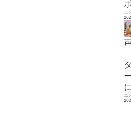
エ
202
エ
202