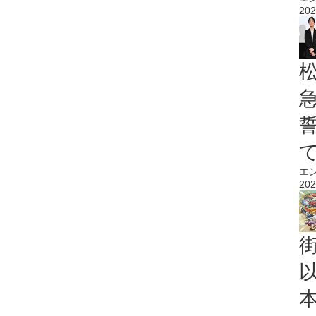
202
エ
202