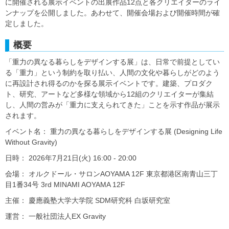
に開催される展示イベントの出展作品12点と各クリエイターのライ
ンナップを公開しました。あわせて、開催会場および開催時間が確
定しました。
概要
「重力の異なる暮らしをデザインする展」は、日常で前提としてい
る「重力」という制約を取り払い、人間の文化や暮らしがどのよう
に再設計され得るのかを探る展示イベントです。建築、プロダク
ト、研究、アートなど多様な領域から12組のクリエイターが集結
し、人間の営みが「重力に支えられてきた」ことを示す作品が展示
されます。
イベント名： 重力の異なる暮らしをデザインする展 (Designing Life
Without Gravity)
日時： 2026年7月21日(火) 16:00 - 20:00
会場： オルクドール・サロンAOYAMA 12F 東京都港区南青山三丁
目1番34号 3rd MINAMI AOYAMA 12F
主催： 慶應義塾大学大学院 SDM研究科 白坂研究室
運営： 一般社団法人EX Gravity