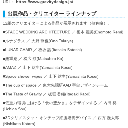
URL：
https://www.gravitydesign.jp/
出展作品・クリエイター ラインナップ
12組のクリエイターによる作品が展示されます（敬称略）。
■SPACE WEDDING ARCHITECTURE ／ 榎本 麗美(Enomoto Remi)
■ルナグラス ／ 大野 琢也(Ono Takuya)
■LUNAR CHAIR ／ 板坂 諭(Itasaka Satoshi)
■無重庵 ／ 松広 航(Matsuhiro Ko)
■AMAZ ／ 山下 紘生(Yamashita Kosei)
■Space shower wipes ／ 山下 紘生(Yamashita Kosei)
■The cup of space ／ 東大先端研AAD 宇宙デザインチーム
■The Taste of Gravity ／ 板垣 香織(Itagaki Kaori)
■低重力環境における「食の豊かさ」をデザインする ／ 内田 柊
(Uchida Shu)
■3Dクリノスタット オンチップ細胞培養デバイス ／ 西方 洸太郎
(Nishikata Kotaro)