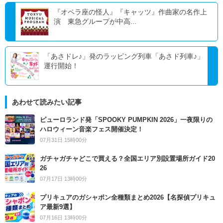
『オペラ座の怪人』『キャッツ』作曲家の名作上
演 東急グループが中高...
「あさドレ♪」発のラッピング列車「あさド列車♪」
運行開始！
あわせて読みたい記事
ピューロランド発「SPOOKY PUMPKIN 2026」一夜限りの
ハロウィーン音楽フェス開催決定！
07月31日 15時00分
ガチャガチャどこで買える？全国エリア別設置場所ガイド20
26
07月17日 13時00分
プリキュアのガシャポン全種類まとめ2026【名探偵プリキュ
ア最新9選】
07月16日 13時00分