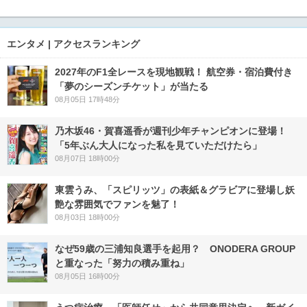
エンタメ | アクセスランキング
2027年のF1全レースを現地観戦！ 航空券・宿泊費付き
「夢のシーズンチケット」が当たる
08月05日 17時48分
乃木坂46・賀喜遥香が週刊少年チャンピオンに登場！
「5年ぶん大人になった私を見ていただけたら」
08月07日 18時00分
東雲うみ、「スピリッツ」の表紙＆グラビアに登場し妖
艶な雰囲気でファンを魅了！
08月03日 18時00分
なぜ59歳の三浦知良選手を起用？ ONODERA GROUP
と重なった「努力の積み重ね」
08月05日 16時00分