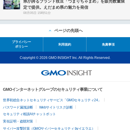
県が誇るブランド枝豆「つまりちゃまめ」を販売数量限
定で提供。えだまめ県の魅力を発信
08月05日 15時51分
ページの先頭へ
プライバシー
利用規約
免責事項
ポリシー
Copyright © 2026 GMO INSIGHT Inc. All Rights Reserved.
GMOインターネットグループのセキュリティ事業について
世界初総合ネットセキュリティサービス「GMOセキュリティ24」
パスワード漏洩診断
Webサイトリスク診断
セキュリティ相談AIチャットボット
実在証明・盗聴対策
サイバー攻撃対策（GMOサイバーセキュリティ byイエラエ）