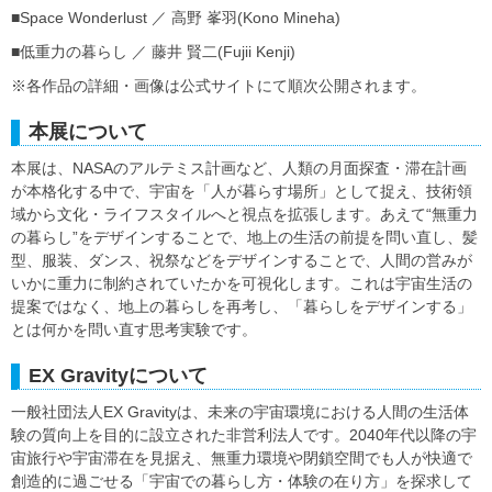
■Space Wonderlust ／ 高野 峯羽(Kono Mineha)
■低重力の暮らし ／ 藤井 賢二(Fujii Kenji)
※各作品の詳細・画像は公式サイトにて順次公開されます。
本展について
本展は、NASAのアルテミス計画など、人類の月面探査・滞在計画
が本格化する中で、宇宙を「人が暮らす場所」として捉え、技術領
域から文化・ライフスタイルへと視点を拡張します。あえて“無重力
の暮らし”をデザインすることで、地上の生活の前提を問い直し、髪
型、服装、ダンス、祝祭などをデザインすることで、人間の営みが
いかに重力に制約されていたかを可視化します。これは宇宙生活の
提案ではなく、地上の暮らしを再考し、「暮らしをデザインする」
とは何かを問い直す思考実験です。
EX Gravityについて
一般社団法人EX Gravityは、未来の宇宙環境における人間の生活体
験の質向上を目的に設立された非営利法人です。2040年代以降の宇
宙旅行や宇宙滞在を見据え、無重力環境や閉鎖空間でも人が快適で
創造的に過ごせる「宇宙での暮らし方・体験の在り方」を探求して