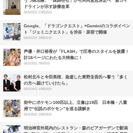
うつ病治療、「医師任せ」から共同意思決定へ 新ガイ
ドラインが示す診療改革
08月03日 17時25分
Google、「ドラゴンクエスト」×Geminiのコラボイベン
ト「ジェミニクエスト」を渋谷・原宿で開催
08月03日 18時42分
声優・井口裕香が「FLASH」で圧巻のスタイルを披露！
計18ページにわたる大特集に！
08月05日 7時00分
松村北斗と今田美桜、急逝した東野圭吾氏へ誓う「多く
の方へ届けていけたら」
08月04日 14時00分
街中にポケモン100匹以上、立像は19匹 日本橋・八重
洲で“伝説のポケモン”を巡る謎解き
08月05日 15時55分
明治神宮外苑内のレストラン・森のビアガーデンで新潟